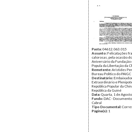
Pasta:
04612.063.015
Assunto:
Felicatações fr
calorosas, pela ocasião do
Aniversário da Fundação
Popula da Libertação da C
Remetente:
Aristides Per
Bureau Político do PAIGC
Destinatário:
Embaixado
Extraordinário e Plenipot
República Popular da Chin
República da Guiné
Data:
Quarta, 1 de Agost
Fundo:
DAC - Documento
Cabral
Tipo Documental:
Corre
Página(s):
1