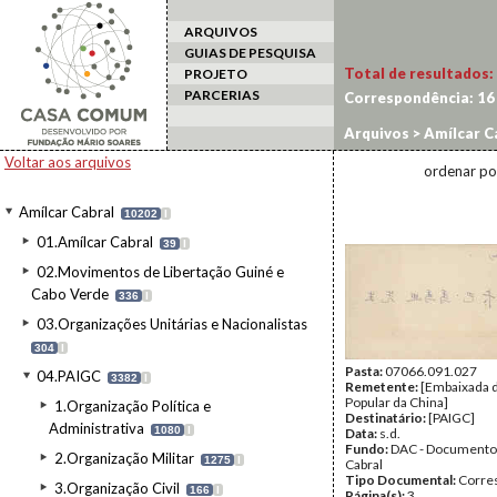
ARQUIVOS
GUIAS DE PESQUISA
Total de resultados:
PROJETO
PARCERIAS
Correspondência:
16
Arquivos
>
Amílcar C
Voltar aos arquivos
ordenar po
Amílcar Cabral
10202
I
01.Amílcar Cabral
39
I
02.Movimentos de Libertação Guiné e
Cabo Verde
336
I
03.Organizações Unitárias e Nacionalistas
304
I
Pasta:
07066.091.027
04.PAIGC
3382
I
Remetente:
[Embaixada d
Popular da China]
1.Organização Política e
Destinatário:
[PAIGC]
Administrativa
1080
I
Data:
s.d.
Fundo:
DAC - Documento
2.Organização Militar
1275
I
Cabral
Tipo Documental:
Corre
3.Organização Civil
166
I
Página(s):
3