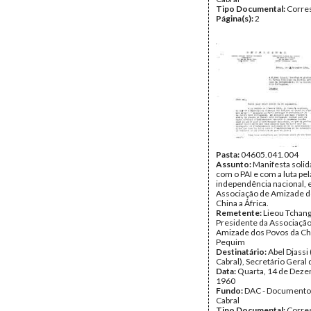
Tipo Documental:
Corre
Página(s):
2
Pasta:
04605.041.004
Assunto:
Manifesta soli
com o PAI e com a luta pel
independência nacional,
Associação de Amizade d
China a África.
Remetente:
Lieou Tchan
Presidente da Associação
Amizade dos Povos da Chi
Pequim
Destinatário:
Abel Djassi
Cabral), Secretário Geral 
Data:
Quarta, 14 de Dez
1960
Fundo:
DAC - Documento
Cabral
Tipo Documental:
Corre