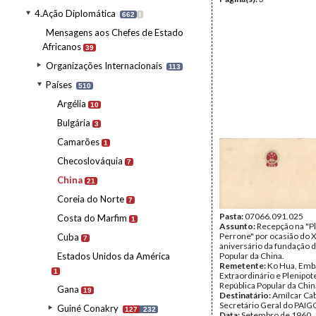
4.Ação Diplomática
662
I
Mensagens aos Chefes de Estado
Africanos
39
Organizações Internacionais
113
Países
510
Argélia
10
Bulgária
3
Camarões
1
Checoslováquia
7
China
21
Coreia do Norte
7
Pasta:
07066.091.025
Costa do Marfim
1
Assunto:
Recepção na "P
Perrone" por ocasião do X
Cuba
7
aniversário da fundação d
Estados Unidos da América
Popular da China.
Remetente:
Ko Hua, Emb
1
Extraordinário e Plenipot
República Popular da Chin
Gana
19
Destinatário:
Amílcar Cab
Secretário Geral do PAIG
Guiné Conakry
127
232
Data:
Setembro de 1960