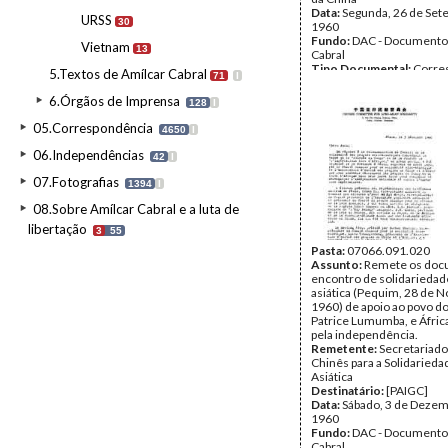
Data:
Segunda, 26 de Set
URSS
30
1960
Fundo:
DAC - Documento
Vietnam
13
Cabral
Tipo Documental:
Corre
5.Textos de Amílcar Cabral
71
I
Página(s):
1
6.Órgãos de Imprensa
128
I
05.Correspondência
4650
I
06.Independências
42
I
07.Fotografias
1394
I
08.Sobre Amílcar Cabral e a luta de
libertação
3
55
Pasta:
07066.091.020
Assunto:
Remete os doc
encontro de solidariedad
asiática (Pequim, 28 de 
1960) de apoio ao povo do
Patrice Lumumba, e Áfric
pela independência.
Remetente:
Secretariad
Chinês para a Solidarieda
Asiática
Destinatário:
[PAIGC]
Data:
Sábado, 3 de Dezem
1960
Fundo:
DAC - Documento
Cabral