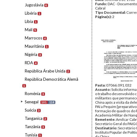
Fundo:
DAC - Documento
Jugoslávia
6
Cabral
Tipo Documental:
Corre
Libéria
1
Página(s):
2
Líbia
1
Mali
5
Marrocos
4
Mauritânia
1
Nigéria
3
RDA
4
República Árabe Unida
2
República Democrática Alemã
Pasta:
07066.091.032
1
Assunto:
Solicita inform
Roménia
o trabalho desenvolvido 
3
militantes que permanec
Senegal
China após a visita da del
101
118
PAI a Pequim [preparativo
Suécia
formação de quadros do 
3
Academia Militar de Nan
Tanganica
2
Remetente:
Amílcar Cabr
Secretário Geral do PAIG
Tanzânia
3
Destinatário:
Secretário 
Instituto Popular de Polít
Tunísia
1
da China