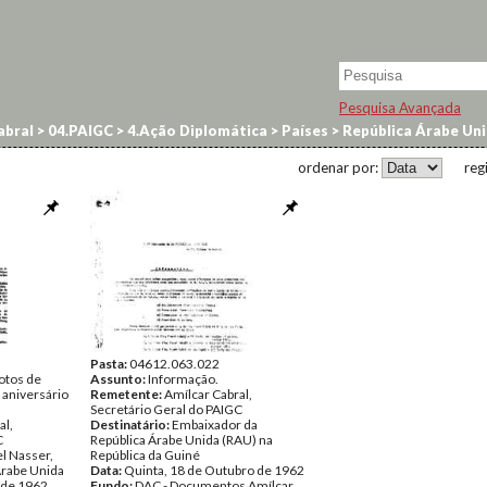
Pesquisa Avançada
abral
>
04.PAIGC
>
4.Ação Diplomática
>
Países
>
República Árabe Un
ordenar por:
reg
Pasta:
04612.063.022
votos de
Assunto:
Informação.
 aniversário
Remetente:
Amílcar Cabral,
Secretário Geral do PAIGC
al,
Destinatário:
Embaixador da
C
República Árabe Unida (RAU) na
l Nasser,
República da Guiné
Árabe Unida
Data:
Quinta, 18 de Outubro de 1962
 de 1962
Fundo:
DAC - Documentos Amílcar