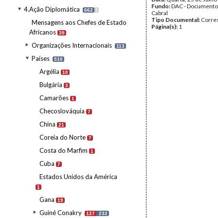
Fundo:
DAC - Documento
4.Ação Diplomática
662
I
Cabral
Tipo Documental:
Corre
Mensagens aos Chefes de Estado
Página(s):
1
Africanos
39
Organizações Internacionais
113
Países
510
Argélia
10
Bulgária
3
Camarões
1
Checoslováquia
7
China
21
Coreia do Norte
7
Costa do Marfim
1
Cuba
7
Estados Unidos da América
1
Gana
19
Guiné Conakry
127
232