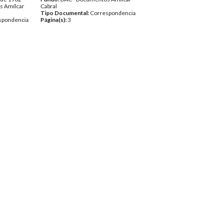
s Amílcar
Cabral
Tipo Documental:
Correspondencia
spondencia
Página(s):
3