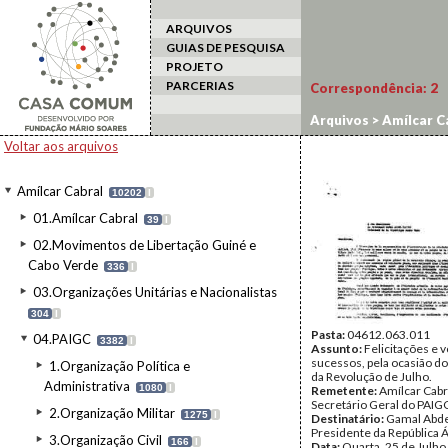
ARQUIVOS
GUIAS DE PESQUISA
PROJETO
PARCERIAS
Correspondência:
2
Arquivos
>
Amílcar C
Voltar aos arquivos
Amílcar Cabral
10202
I
01.Amílcar Cabral
39
I
02.Movimentos de Libertação Guiné e
Cabo Verde
336
I
03.Organizações Unitárias e Nacionalistas
304
I
Pasta:
04612.063.011
04.PAIGC
3382
I
Assunto:
Felicitações e 
sucessos, pela ocasião do
1.Organização Política e
da Revolução de Julho.
Administrativa
1080
I
Remetente:
Amílcar Cabr
Secretário Geral do PAIG
2.Organização Militar
1275
I
Destinatário:
Gamal Abde
Presidente da República 
3.Organização Civil
166
I
Data:
Quarta, 25 de Julho