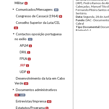
Militar
(JRP), Pedro Ramos de Al
6
Cabeçadas, Manuel Tito d
Comunicados/Mensagens
Fernando Piteira Santos 
89
Sertório.
Congresso de Cassacá (1964)
Data:
Segunda, 28 de Jun
9
Fundo:
DAC - Documento
Conselho Superior da Luta/CEL
Cabral
Tipo Documental:
Docum
11
Página(s):
4
Contactos oposição portuguesa
no exílio
12
APLM
1
DRIL
1
FPLN
6
JRP
1
UDP
3
Desenvolvimento da luta em Cabo
Verde
10
Documentos administrativos
29
329
Entrevistas/Imprensa
43
Estatutos/Programa
5