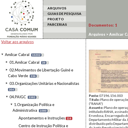
ARQUIVOS
GUIAS DE PESQUISA
PROJETO
PARCERIAS
Documentos:
1
Arquivos
>
Amílcar C
Voltar aos arquivos
Amílcar Cabral
10202
I
01.Amílcar Cabral
39
I
02.Movimentos de Libertação Guiné e
Cabo Verde
336
I
03.Organizações Unitárias e Nacionalistas
304
I
Pasta:
07196.156.003
04.PAIGC
3382
I
Título:
Plano de operaçõ
("RANA")
1.Organização Política e
Assunto:
Plano de opera
Administrativa
1080
I
intitulado RANA, assinado
Ervedosa, Encarregado d
Apontamentos e Instruções
116
Departamento Militar da J
distribuído pelo Departam
Centro de Instrução Política e
da Junta Revolucionária 