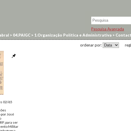
Pesquisa Avançada
abral
>
04.PAIGC
>
1.Organização Política e Administrativa
>
Contact
ordenar por:
reg
es 02/65
ções
 por José
o
RP, para ser
ento Militar
Portuguesa