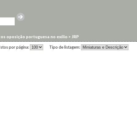
os oposição portuguesa no exílio
>
JRP
istos por página:
Tipo de listagem: