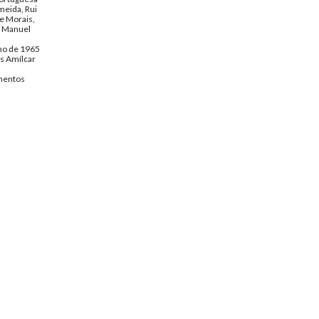
meida, Rui
e Morais,
e Manuel
ho de 1965
s Amílcar
entos