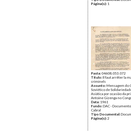
Página(s):
1
Pasta:
04608.053.072
Título:
Il faut arrêter la 
criminels
Assunto:
Mensagem do 
Soviético de Solidariedad
Asiática por ocasião da pr
Antoine Gizenga no Cong
Data:
1961
Fundo:
DAC - Documento
Cabral
Tipo Documental:
Docum
Página(s):
2