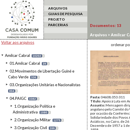
ARQUIVOS
GUIAS DE PESQUISA
PROJETO
PARCERIAS
Documentos:
13
Arquivos
>
Amílcar C
Asiáticos
Voltar aos arquivos
ordenar po
Amílcar Cabral
10202
I
01.Amílcar Cabral
39
I
02.Movimentos de Libertação Guiné e
Cabo Verde
336
I
03.Organizações Unitárias e Nacionalistas
304
I
Pasta:
04608.053.011
04.PAIGC
3382
I
Título:
Apoio à Luta em A
Assunto:
Mensagem dirig
1.Organização Política e
angolano pelo Comité do
Administrativa
1080
I
por ocasião da Conferênc
Solidariedade dos Povos 
2.Organização Militar
1275
I
Asiáticos, no Cairo, de 26
Dezembro de 1957 a 1 de 
3.Organização Civil
166
I
1958.