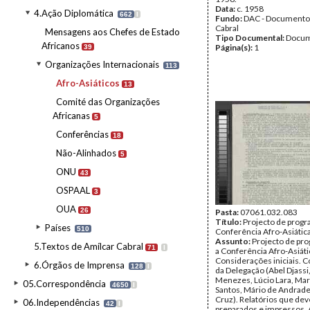
Data:
c. 1958
4.Ação Diplomática
662
I
Fundo:
DAC - Documento
Cabral
Mensagens aos Chefes de Estado
Tipo Documental:
Docum
Africanos
Página(s):
1
39
Organizações Internacionais
113
Afro-Asiáticos
13
Comité das Organizações
Africanas
5
Conferências
18
Não-Alinhados
5
ONU
43
OSPAAL
3
OUA
26
Pasta:
07061.032.083
Título:
Projecto de progr
Países
510
Conferência Afro-Asiátic
Assunto:
Projecto de pr
5.Textos de Amílcar Cabral
71
I
a Conferência Afro-Asiáti
Considerações iniciais. 
6.Órgãos de Imprensa
128
I
da Delegação (Abel Djassi
Menezes, Lúcio Lara, Mar
05.Correspondência
4650
I
Santos, Mário de Andrade,
Cruz). Relatórios que dev
06.Independências
42
I
preparados e impressos. 