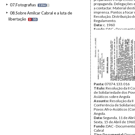
propaganda. Delegações 
07.Fotografias
1394
I
a contactar. Material dest
imprensa. Pontos a focar 
08.Sobre Amílcar Cabral e a luta de
Resolução. Distribuição de
libertação
3
55
Regulamento.
Data:
c. 1960
Fundo:
DAC - Documento
Cabral
Tipo Documental:
Docum
Página(s):
5
Pasta:
07074.133.016
Título:
Resolução da II C
de Solidariedade dos Pov
Asiáticos sobre Angola
Assunto:
Resolução da II
Conferência de Solidarie
Povos Afro-Asiáticos (Co
Angola.
Data:
Segunda, 11 de Abri
Sexta, 15 de Abril de 1960
Fundo:
DAC - Documento
Cabral
Tipo Documental:
Docum