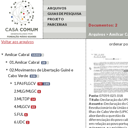
ARQUIVOS
GUIAS DE PESQUISA
PROJETO
PARCERIAS
Documentos:
2
Arquivos
>
Amílcar C
Voltar aos arquivos
ordenar po
Amílcar Cabral
10202
I
01.Amílcar Cabral
39
I
02.Movimentos de Libertação Guiné e
Cabo Verde
336
I
1.PAI/FLGCV
70
195
2.MLG/MLGC
8
Pasta:
07059.025.018
3.MLTDP
Título:
Declaração da UP
14
Assunto:
Declaração do 
4.MLGCV
60
Revolucionário da União 
Ilhas de Cabo Verde (UPI
5.FUL
6
abordando a questão da
diferenciação do povo ca
6.UDC
2
em relação ao povo portu
guineense, e a existênci