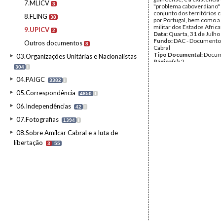
7.MLICV
3
"problema caboverdiano"
conjunto dos territórios 
8.FLING
38
por Portugal, bem como a
militar dos Estados Afric
9.UPICV
2
Data:
Quarta, 31 de Julho
Fundo:
DAC - Documento
Outros documentos
8
Cabral
Tipo Documental:
Docum
03.Organizações Unitárias e Nacionalistas
Página(s):
2
304
I
04.PAIGC
3382
I
05.Correspondência
4650
I
06.Independências
42
I
07.Fotografias
1394
I
08.Sobre Amílcar Cabral e a luta de
libertação
3
55