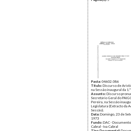
Pasta:
04602.086
Título:
Discurso de Arist
na Sessão inaugural da 1.ª
Assunto:
Discurso pronu
Secretário Geral do PAIGC
Pereira, na Sessão inaugur
Legislatura (Extracto da A
Sessão).
Data:
Domingo, 23 de Se
1973
Fundo:
DAC - Documento
Cabral - Iva Cabral
Tipo Documental:
Docum