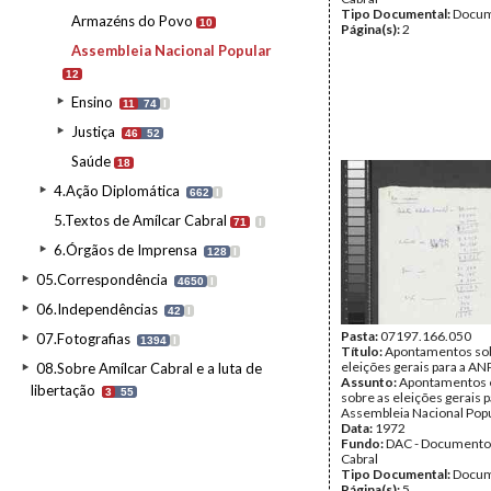
Tipo Documental:
Docum
Armazéns do Povo
10
Página(s):
2
Assembleia Nacional Popular
12
Ensino
11
74
I
Justiça
46
52
Saúde
18
4.Ação Diplomática
662
I
5.Textos de Amílcar Cabral
71
I
6.Órgãos de Imprensa
128
I
05.Correspondência
4650
I
06.Independências
42
I
Pasta:
07197.166.050
07.Fotografias
1394
I
Título:
Apontamentos sob
eleições gerais para a AN
08.Sobre Amílcar Cabral e a luta de
Assunto:
Apontamentos e
libertação
3
55
sobre as eleições gerais p
Assembleia Nacional Popu
Data:
1972
Fundo:
DAC - Documento
Cabral
Tipo Documental:
Docum
Página(s):
5