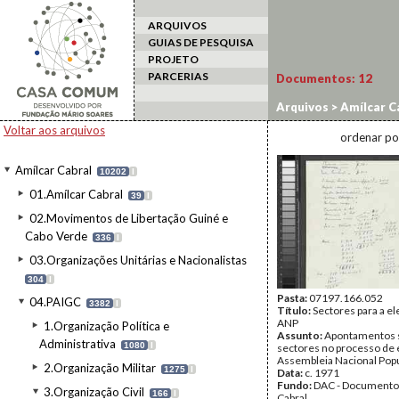
ARQUIVOS
GUIAS DE PESQUISA
PROJETO
PARCERIAS
Documentos:
12
Arquivos
>
Amílcar C
Voltar aos arquivos
ordenar po
Amílcar Cabral
10202
I
01.Amílcar Cabral
39
I
02.Movimentos de Libertação Guiné e
Cabo Verde
336
I
03.Organizações Unitárias e Nacionalistas
304
I
Pasta:
07197.166.052
04.PAIGC
3382
I
Título:
Sectores para a el
ANP
1.Organização Política e
Assunto:
Apontamentos 
Administrativa
1080
I
sectores no processo de 
Assembleia Nacional Popu
2.Organização Militar
1275
I
Data:
c. 1971
Fundo:
DAC - Documento
3.Organização Civil
166
I
Cabral