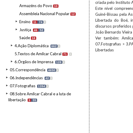
criada pelo Instituto
Armazéns do Povo
10
Este nível compree
Assembleia Nacional Popular
Guiné-Bissau pela A
12
Libertada do Boé, i
Ensino
11
74
I
discursos proferidos 
Justiça
46
52
João Bernardo Vieira
Saúde
Ver também: Amílca
18
07.Fotografias > 3.P
4.Ação Diplomática
662
I
Libertadas
5.Textos de Amílcar Cabral
71
I
6.Órgãos de Imprensa
128
I
05.Correspondência
4650
I
06.Independências
42
I
07.Fotografias
1394
I
08.Sobre Amílcar Cabral e a luta de
libertação
3
55