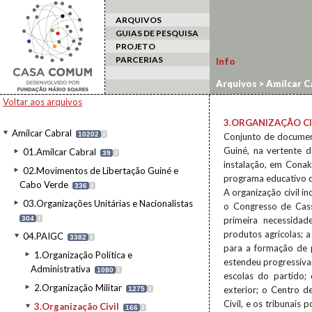
ARQUIVOS
GUIAS DE PESQUISA
PROJETO
PARCERIAS
Info
Arquivos
>
Amílcar C
Voltar aos arquivos
3.ORGANIZAÇÃO CI
Amílcar Cabral
10202
I
Conjunto de document
Guiné, na vertente 
01.Amílcar Cabral
39
I
instalação, em Conak
02.Movimentos de Libertação Guiné e
programa educativo d
Cabo Verde
336
I
A organização civil 
03.Organizações Unitárias e Nacionalistas
o Congresso de Cass
304
I
primeira necessidad
produtos agrícolas; 
04.PAIGC
3382
I
para a formação de p
1.Organização Política e
estendeu progressivam
Administrativa
1080
I
escolas do partido;
2.Organização Militar
exterior; o Centro de
1275
I
Civil, e os tribunais
3.Organização Civil
166
I