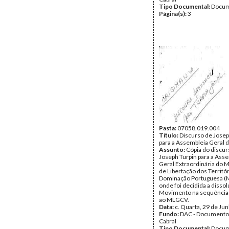
Tipo Documental:
Docum
Página(s):
3
Pasta:
07058.019.004
Título:
Discurso de Josep
para a Assembleia Geral
Assunto:
Cópia do discur
Joseph Turpin para a Ass
Geral Extraordinária do
de Libertação dos Territór
Dominação Portuguesa (
onde foi decidida a disso
Movimento na sequência
ao MLGCV.
Data:
c. Quarta, 29 de Ju
Fundo:
DAC - Documento
Cabral
Tipo Documental:
Docum