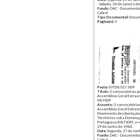
- Sábado, 30 de Janeiro d
Fundo:
DAC - Documento
Cabral
Tipo Documental:
Docum
Página(s):
3
Pasta:
07058.017.009
Título:
3 convocatórias p
Assembleia Geral Extraor
MLTSDP
Assunto:
3 convocatória
Assembleia Geral Extraor
Movimento de Libertação
Territórios sob a Domina
Portuguesa (MLTSDP), a r
29 de Junho de 1960.
Data:
Segunda, 27 de Jun
Fundo:
DAC - Documento
Cabral