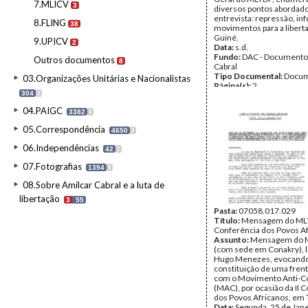
7.MLICV
3
diversos pontos abordad
entrevista: repressão, in
8.FLING
38
movimentos para a libert
Guiné.
9.UPICV
2
Data:
s.d.
Fundo:
DAC - Documento
Outros documentos
8
Cabral
Tipo Documental:
Docum
03.Organizações Unitárias e Nacionalistas
Página(s):
2
304
I
04.PAIGC
3382
I
05.Correspondência
4650
I
06.Independências
42
I
07.Fotografias
1394
I
08.Sobre Amílcar Cabral e a luta de
libertação
3
55
Pasta:
07058.017.029
Título:
Mensagem do MLTS
Conferência dos Povos A
Assunto:
Mensagem do 
(com sede em Conakry), l
Hugo Menezes, evocando
constituição de uma fre
com o Movimento Anti-Co
(MAC), por ocasião da II 
dos Povos Africanos, em 
Data:
Segunda, 25 de Jan