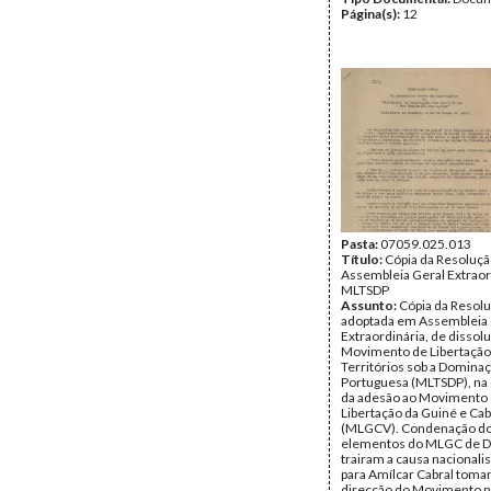
Página(s):
12
Pasta:
07059.025.013
Título:
Cópia da Resoluçã
Assembleia Geral Extraor
MLTSDP
Assunto:
Cópia da Resolu
adoptada em Assembleia 
Extraordinária, de dissol
Movimento de Libertação
Territórios sob a Domina
Portuguesa (MLTSDP), na
da adesão ao Movimento
Libertação da Guiné e Ca
(MLGCV). Condenação d
elementos do MLGC de D
trairam a causa nacionali
para Amílcar Cabral tomar
direcção do Movimento n