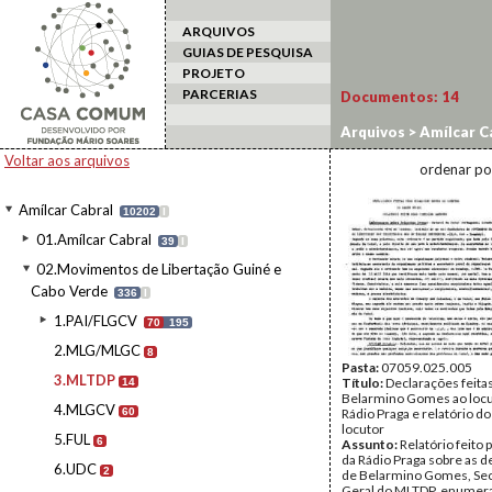
ARQUIVOS
GUIAS DE PESQUISA
PROJETO
PARCERIAS
Documentos:
14
Arquivos
>
Amílcar C
Voltar aos arquivos
ordenar po
Amílcar Cabral
10202
I
01.Amílcar Cabral
39
I
02.Movimentos de Libertação Guiné e
Cabo Verde
336
I
1.PAI/FLGCV
70
195
2.MLG/MLGC
8
Pasta:
07059.025.005
3.MLTDP
Título:
Declarações feita
14
Belarmino Gomes ao locu
4.MLGCV
60
Rádio Praga e relatório do
locutor
5.FUL
6
Assunto:
Relatório feito 
da Rádio Praga sobre as 
6.UDC
2
de Belarmino Gomes, Sec
Geral do MLTDP, enumer