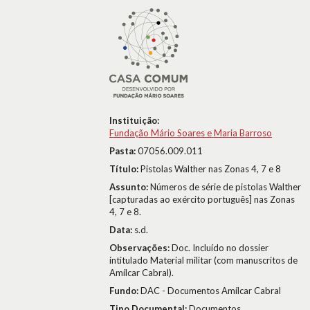
Instituição:
Fundação Mário Soares e Maria Barroso
Pasta:
07056.009.011
Título:
Pistolas Walther nas Zonas 4, 7 e 8
Assunto:
Números de série de pistolas Walther
[capturadas ao exército português] nas Zonas
4, 7 e 8.
Data:
s.d.
Observações:
Doc. Incluído no dossier
intitulado Material militar (com manuscritos de
Amílcar Cabral).
Fundo:
DAC - Documentos Amílcar Cabral
Tipo Documental:
Documentos