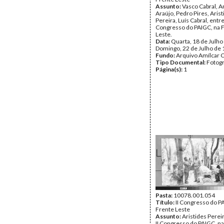
Assunto:
Vasco Cabral, A
Araújo, Pedro Pires, Arist
Pereira, Luís Cabral, entre
Congresso do PAIGC, na 
Leste.
Data:
Quarta, 18 de Julho
Domingo, 22 de Julho de
Fundo:
Arquivo Amílcar C
Tipo Documental:
Fotogr
Página(s):
1
Pasta:
10078.001.054
Título:
II Congresso do P
Frente Leste
Assunto:
Aristides Perei
II Congresso do PAIGC, n