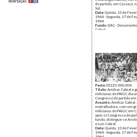
libertação
3
55
do partido, em Cassacá, n
Sul.
Data:
Quinta, 13 de Fever
1964 - Segunda, 17 de Fe
1964
Fundo:
DAC - Documento
Cabral
Tipo Documental:
Fotogr
Página(s):
3
Pasta:
05223.000.004
Título:
Amílcar Cabral e 
milicianas do PAIGC duran
Congresso do partido em
Assunto:
Amílcar Cabral,
metralhadora, com um gr
milicianas do PAIGC em C
após o I Congresso do par
fundo, distingue-se Arist
e Luís Cabral.
Data:
Quinta, 13 de Fever
1964 - Segunda, 17 de Fe
1964