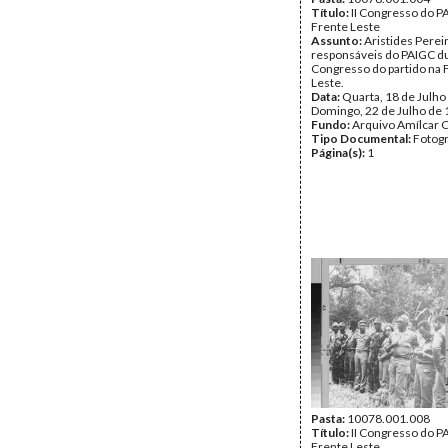
Título:
II Congresso do P
Frente Leste
Assunto:
Aristides Perei
responsáveis do PAIGC dur
Congresso do partido na 
Leste.
Data:
Quarta, 18 de Julho
Domingo, 22 de Julho de
Fundo:
Arquivo Amílcar C
Tipo Documental:
Fotogr
Página(s):
1
Pasta:
10078.001.008
Título:
II Congresso do P
Frente Leste