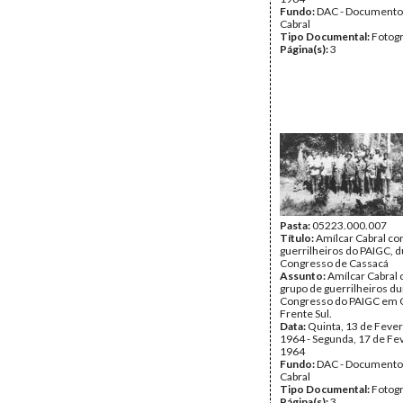
Fundo:
DAC - Documento
Cabral
Tipo Documental:
Fotogr
Página(s):
3
Pasta:
05223.000.007
Título:
Amílcar Cabral co
guerrilheiros do PAIGC, d
Congresso de Cassacá
Assunto:
Amílcar Cabral
grupo de guerrilheiros dur
Congresso do PAIGC em C
Frente Sul.
Data:
Quinta, 13 de Fever
1964 - Segunda, 17 de Fe
1964
Fundo:
DAC - Documento
Cabral
Tipo Documental:
Fotogr
Página(s):
3