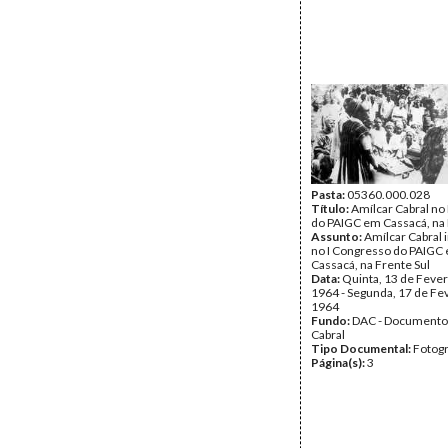
Pasta:
05360.000.028
Título:
Amílcar Cabral no
do PAIGC em Cassacá, na 
Assunto:
Amílcar Cabral 
no I Congresso do PAIGC
Cassacá, na Frente Sul
Data:
Quinta, 13 de Fever
1964 - Segunda, 17 de Fe
1964
Fundo:
DAC - Documento
Cabral
Tipo Documental:
Fotogr
Página(s):
3