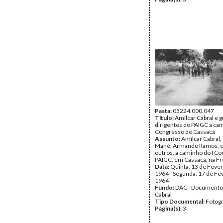
Pasta:
05224.000.047
Título:
Amílcar Cabral e 
dirigentes do PAIGC a ca
Congresso de Cassacá
Assunto:
Amílcar Cabral
Mané, Armando Ramos, e
outros, a caminho do I C
PAIGC, em Cassacá, na Fr
Data:
Quinta, 13 de Fever
1964 - Segunda, 17 de Fe
1964
Fundo:
DAC - Documento
Cabral
Tipo Documental:
Fotogr
Página(s):
3