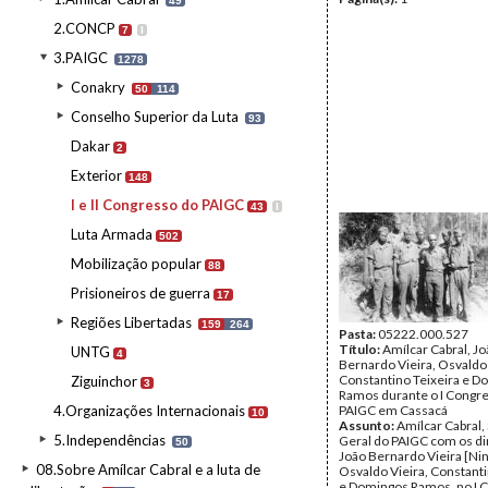
49
2.CONCP
7
I
3.PAIGC
1278
Conakry
50
114
Conselho Superior da Luta
93
Dakar
2
Exterior
148
I e II Congresso do PAIGC
43
I
Luta Armada
502
Mobilização popular
88
Prisioneiros de guerra
17
Regiões Libertadas
159
264
Pasta:
05222.000.527
Título:
Amílcar Cabral, J
UNTG
4
Bernardo Vieira, Osvaldo 
Constantino Teixeira e 
Ziguinchor
3
Ramos durante o I Congr
4.Organizações Internacionais
PAIGC em Cassacá
10
Assunto:
Amílcar Cabral,
5.Independências
Geral do PAIGC com os di
50
João Bernardo Vieira [Nin
08.Sobre Amílcar Cabral e a luta de
Osvaldo Vieira, Constanti
e Domingos Ramos, no I 