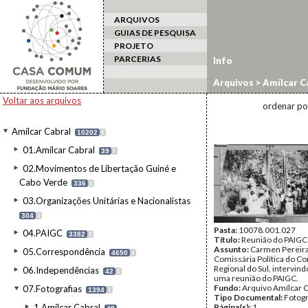
ARQUIVOS
GUIAS DE PESQUISA
PROJETO
PARCERIAS
Info
Arquivos
>
Amílcar C
Voltar aos arquivos
ordenar po
Amílcar Cabral
10202
I
01.Amílcar Cabral
39
I
02.Movimentos de Libertação Guiné e
Cabo Verde
336
I
03.Organizações Unitárias e Nacionalistas
304
I
Pasta:
10078.001.027
04.PAIGC
3382
I
Título:
Reunião do PAIGC 
Assunto:
Carmen Pereira
05.Correspondência
4650
I
Comissária Política do Co
Regional do Sul, intervin
06.Independências
42
I
uma reunião do PAIGC.
Fundo:
Arquivo Amílcar C
07.Fotografias
1394
I
Tipo Documental:
Fotogr
1.Amílcar Cabral
Página(s):
1