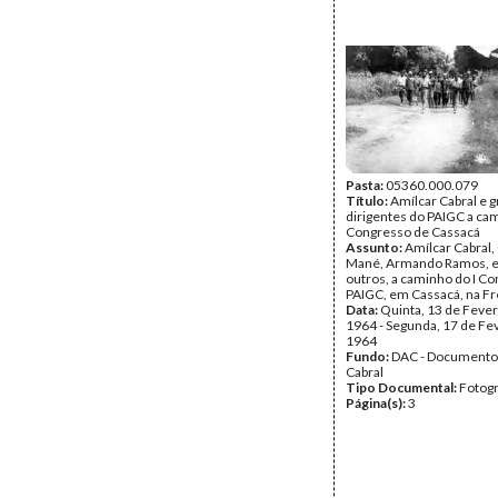
Pasta:
05360.000.079
Título:
Amílcar Cabral e 
dirigentes do PAIGC a ca
Congresso de Cassacá
Assunto:
Amílcar Cabral
Mané, Armando Ramos, e
outros, a caminho do I C
PAIGC, em Cassacá, na Fr
Data:
Quinta, 13 de Fever
1964 - Segunda, 17 de Fe
1964
Fundo:
DAC - Documento
Cabral
Tipo Documental:
Fotogr
Página(s):
3