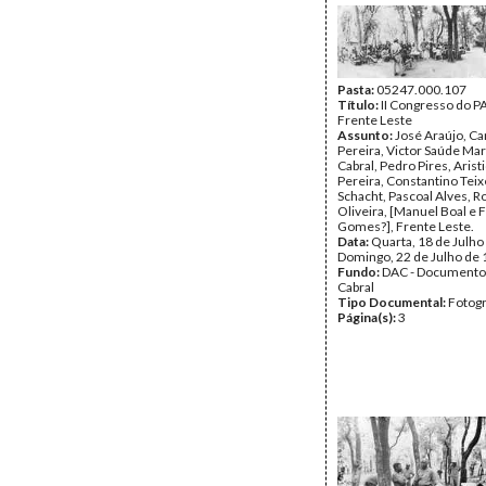
Pasta:
05247.000.107
Título:
II Congresso do P
Frente Leste
Assunto:
José Araújo, C
Pereira, Victor Saúde Mar
Cabral, Pedro Pires, Arist
Pereira, Constantino Teix
Schacht, Pascoal Alves, R
Oliveira, [Manuel Boal e F
Gomes?], Frente Leste.
Data:
Quarta, 18 de Julho
Domingo, 22 de Julho de
Fundo:
DAC - Documento
Cabral
Tipo Documental:
Fotogr
Página(s):
3