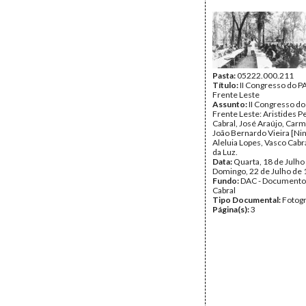
Pasta:
05222.000.211
Título:
II Congresso do P
Frente Leste
Assunto:
II Congresso do
Frente Leste: Aristides Pe
Cabral, José Araújo, Carm
João Bernardo Vieira [Nin
Aleluia Lopes, Vasco Cabra
da Luz.
Data:
Quarta, 18 de Julho
Domingo, 22 de Julho de
Fundo:
DAC - Documento
Cabral
Tipo Documental:
Fotogr
Página(s):
3