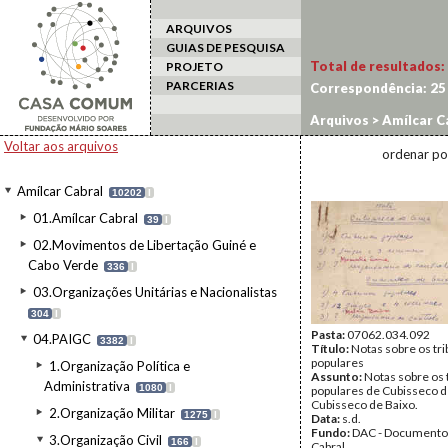
ARQUIVOS
GUIAS DE PESQUISA
Total de resultados:
PROJETO
PARCERIAS
Correspondência:
25
Arquivos
>
Amílcar C
Voltar aos arquivos
ordenar po
Amílcar Cabral
10202
I
01.Amílcar Cabral
39
I
02.Movimentos de Libertação Guiné e
Cabo Verde
336
I
03.Organizações Unitárias e Nacionalistas
304
I
Pasta:
07062.034.092
04.PAIGC
3382
I
Título:
Notas sobre os tri
populares
1.Organização Política e
Assunto:
Notas sobre os 
Administrativa
1080
I
populares de Cubisseco d
Cubisseco de Baixo.
2.Organização Militar
1275
I
Data:
s.d.
Fundo:
DAC - Documento
3.Organização Civil
166
I
Cabral