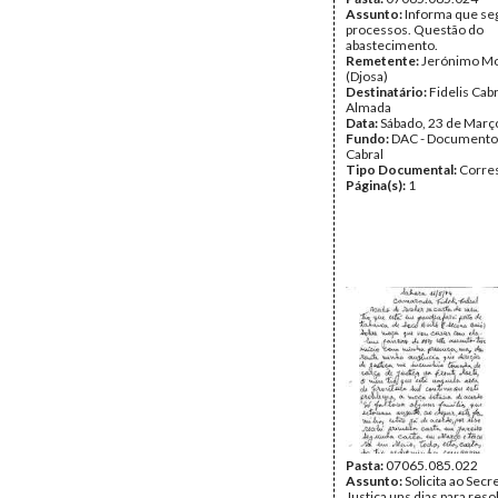
Assunto:
Informa que s
processos. Questão do
abastecimento.
Remetente:
Jerónimo Mo
(Djosa)
Destinatário:
Fidelis Cab
Almada
Data:
Sábado, 23 de Març
Fundo:
DAC - Documento
Cabral
Tipo Documental:
Corre
Página(s):
1
Pasta:
07065.085.022
Assunto:
Solicita ao Secr
Justiça uns dias para res