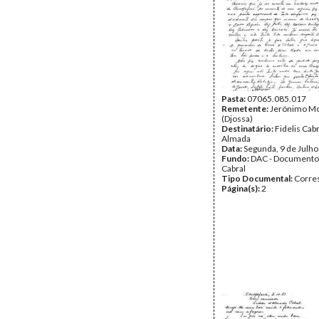
Pasta:
07065.085.017
Remetente:
Jerónimo Mo
(Djossa)
Destinatário:
Fidelis Cab
Almada
Data:
Segunda, 9 de Julh
Fundo:
DAC - Documento
Cabral
Tipo Documental:
Corre
Página(s):
2