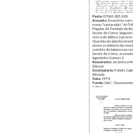
Pasta:
07065.085.028
Assunto:
Envia lista com
novas "camaradas" do Tri
Popular de Tombaly de Ba
Sector de Como. Seguem 
civis e de óbito e 3 proces
Questão do abastecimen
anexo o relatório da reun
comités de tabanca ao re
Sector de Como, assinado
Agostinho Gomes S.
Remetente:
Jerónimo Mo
(Djosa)
Destinatário:
Fidelis Cab
Almada
Data:
1974
Fundo:
DAC - Documento
Cabral
Tipo Documental:
Corre
Página(s):
4