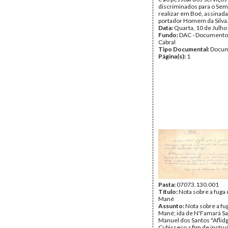
discriminados para o Sem
realizar em Boé, assinada
portador Homem da Silva
Data:
Quarta, 10 de Julho
Fundo:
DAC - Documento
Cabral
Tipo Documental:
Docum
Página(s):
1
Pasta:
07073.130.001
Título:
Nota sobre a fuga
Mané
Assunto:
Nota sobre a f
Mané; ida de N'Famará S
Manuel dos Santos "Aflidg
Cubisseco a fim de instrui