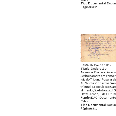
Tipo Documental:
Docum
Página(s):
2
Pasta:
07196.157.019
Título:
Declaração
Assunto:
Declaração ass
Serifo Kamará em como 
juiz do Tribunal Popular 
10 "buchas" de arroz "mu
tribunal da população Gâm
alimentação do hospital G.
Data:
Sábado, 3 de Outub
Fundo:
DAC - Documento
Cabral
Tipo Documental:
Docum
Página(s):
1