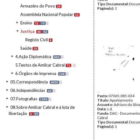
Tipo Documental:
Docum
Armazéns do Povo
10
Página(s):
1
Assembleia Nacional Popular
12
Ensino
11
74
I
Justiça
46
52
Registo Civil
6
Saúde
18
4.Ação Diplomática
662
I
5.Textos de Amílcar Cabral
71
I
6.Órgãos de Imprensa
128
I
05.Correspondência
4650
I
06.Independências
42
I
Pasta:
07065.085.034
07.Fotografias
1394
I
Título:
Apontamento
Assunto:
Adriano da Silva
08.Sobre Amílcar Cabral e a luta de
Data:
s.d.
libertação
Fundo:
DAC - Documento
3
55
Cabral
Tipo Documental:
Docum
Página(s):
1