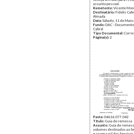
assunto pessoal.
Remetente:
Vicente Mon
Destinatário:
Fidelis Cab
Almada
Data:
Sábado, 11 de Maio
Fundo:
DAC - Documento
Cabral
Tipo Documental:
Corre
Página(s):
2
Pasta:
04616.077.042
Título:
Guia de remessa
Assunto:
Guia de remess
volumes destinados ao S
e ao pessoal dos Serviços 