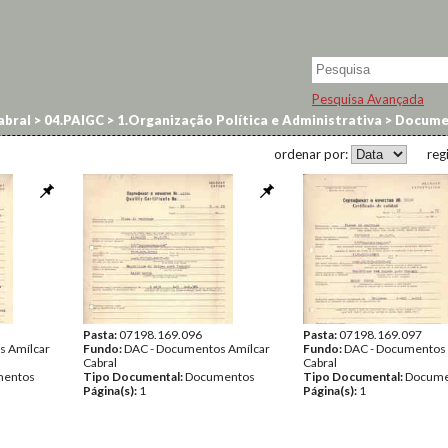
Pesquisa Avançada
abral
>
04.PAIGC
>
1.Organização Política e Administrativa
>
Documen
ordenar por:
reg
Pasta:
07198.169.096
Pasta:
07198.169.097
s Amílcar
Fundo:
DAC - Documentos Amílcar
Fundo:
DAC - Documentos 
Cabral
Cabral
entos
Tipo Documental:
Documentos
Tipo Documental:
Docume
Página(s):
1
Página(s):
1