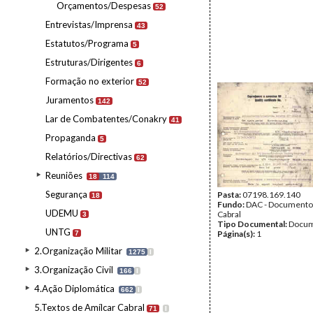
Orçamentos/Despesas
52
Entrevistas/Imprensa
43
Estatutos/Programa
5
Estruturas/Dirigentes
6
Formação no exterior
52
Juramentos
142
Lar de Combatentes/Conakry
41
Propaganda
5
Relatórios/Directivas
62
Reuniões
18
114
Segurança
Pasta:
07198.169.140
18
Fundo:
DAC - Documento
UDEMU
Cabral
3
Tipo Documental:
Docum
UNTG
Página(s):
1
7
2.Organização Militar
1275
I
3.Organização Civil
166
I
4.Ação Diplomática
662
I
5.Textos de Amílcar Cabral
71
I