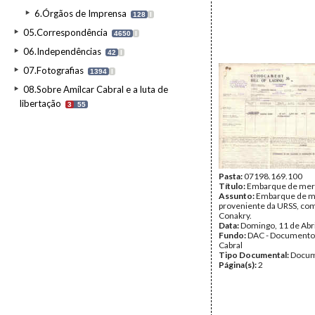
6.Órgãos de Imprensa
128
I
05.Correspondência
4650
I
06.Independências
42
I
07.Fotografias
1394
I
08.Sobre Amílcar Cabral e a luta de
libertação
3
55
Pasta:
07198.169.100
Título:
Embarque de mer
Assunto:
Embarque de m
proveniente da URSS, com
Conakry.
Data:
Domingo, 11 de Abr
Fundo:
DAC - Documento
Cabral
Tipo Documental:
Docum
Página(s):
2