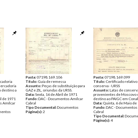
Pasta:
07198.169.106
Pasta:
07198.169.099
cadoria
Título:
Guia de remessa
Título:
Certificado relativo 
ercadoria
Assunto:
Peças de substituição para
conserva - URSS
 destino a
GAZ e ZIL, oriundas da URSS.
Assunto:
Latas de conserv
Data:
Sexta, 16 de Abril de 1971
provenientes de Moscovo
il de 1971
Fundo:
DAC - Documentos Amílcar
destino ao PAIGC em Conak
s Amílcar
Cabral
Data:
Quinta, 6 de Maio de
Tipo Documental:
Documentos
Fundo:
DAC - Documentos 
entos
Página(s):
2
Cabral
Tipo Documental:
Docume
Página(s):
4