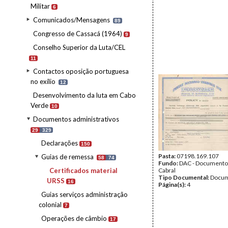
Militar
6
Comunicados/Mensagens
89
Congresso de Cassacá (1964)
9
Conselho Superior da Luta/CEL
11
Contactos oposição portuguesa
no exílio
12
Desenvolvimento da luta em Cabo
Verde
10
Documentos administrativos
29
329
Declarações
150
Pasta:
07198.169.107
Guias de remessa
58
74
Fundo:
DAC - Documento
Certificados material
Cabral
Tipo Documental:
Docum
URSS
16
Página(s):
4
Guias serviços administração
colonial
7
Operações de câmbio
17