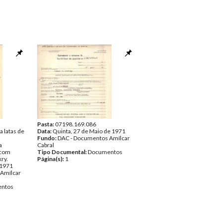
Pasta:
07198.169.086
a latas de
Data:
Quinta, 27 de Maio de 1971
Fundo:
DAC - Documentos Amílcar
a
Cabral
 com
Tipo Documental:
Documentos
ry.
Página(s):
1
 1971
Amílcar
ntos