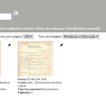
tos administrativos
>
Guias de remessa
>
Certificados material
istos por página:
Tipo de listagem:
Pasta:
07198.169.104
Amílcar
Fundo:
DAC - Documentos Amílcar
Cabral
ntos
Tipo Documental:
Documentos
Página(s):
1