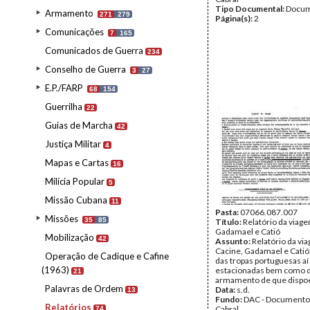
Tipo Documental:
Docum
Armamento
271
279
Página(s):
2
Comunicações
7
165
Comunicados de Guerra
234
Conselho de Guerra
3
27
E.P./FARP
68
154
Guerrilha
22
Guias de Marcha
42
Justiça Militar
4
Mapas e Cartas
16
Milícia Popular
5
Missão Cubana
11
Pasta:
07066.087.007
Missões
35
85
Título:
Relatório da viage
Gadamael e Catió
Mobilização
42
Assunto:
Relatório da vi
Cacine, Gadamael e Catió
Operação de Cadique e Cafine
das tropas portuguesas aí
(1963)
estacionadas bem como 
21
armamento de que dispo
Palavras de Ordem
Data:
s.d.
13
Fundo:
DAC - Documento
Relatórios
Cabral
74