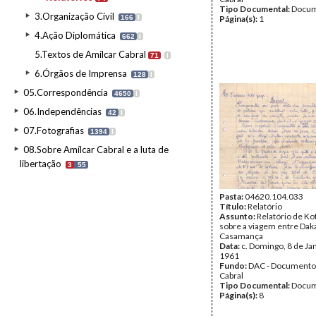
Tipo Documental:
Docum
3.Organização Civil
166
I
Página(s):
1
4.Ação Diplomática
662
I
5.Textos de Amílcar Cabral
71
I
6.Órgãos de Imprensa
128
I
05.Correspondência
4650
I
06.Independências
42
I
07.Fotografias
1394
I
08.Sobre Amílcar Cabral e a luta de
libertação
3
55
Pasta:
04620.104.033
Título:
Relatório
Assunto:
Relatório de Ko
sobre a viagem entre Dak
Casamança
Data:
c. Domingo, 8 de Ja
1961
Fundo:
DAC - Documento
Cabral
Tipo Documental:
Docum
Página(s):
8