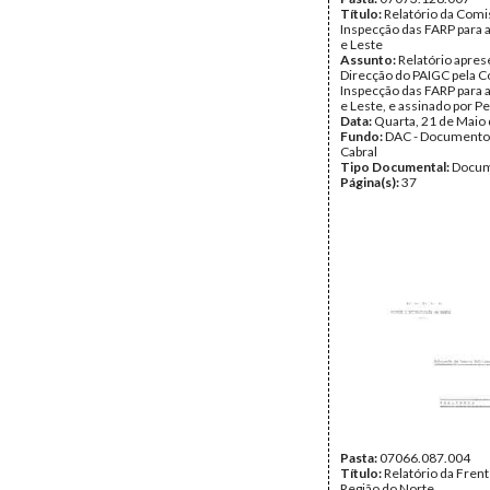
Título:
Relatório da Comi
Inspecção das FARP para a
e Leste
Assunto:
Relatório apres
Direcção do PAIGC pela 
Inspecção das FARP para a
e Leste, e assinado por 
Data:
Quarta, 21 de Maio
Fundo:
DAC - Documento
Cabral
Tipo Documental:
Docum
Página(s):
37
Pasta:
07066.087.004
Título:
Relatório da Frent
Região do Norte