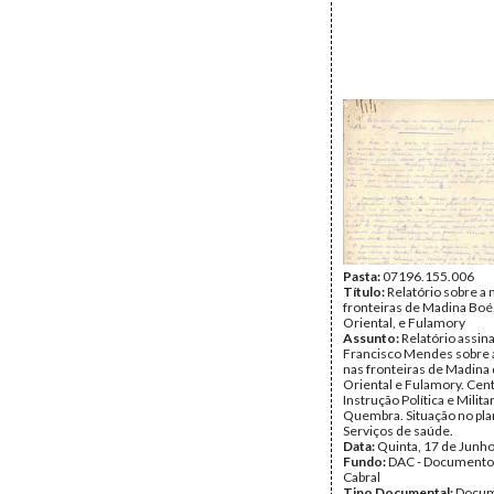
Pasta:
07196.155.006
Título:
Relatório sobre a
fronteiras de Madina Boé
Oriental, e Fulamory
Assunto:
Relatório assin
Francisco Mendes sobre 
nas fronteiras de Madina
Oriental e Fulamory. Cen
Instrução Política e Milita
Quembra. Situação no plan
Serviços de saúde.
Data:
Quinta, 17 de Junh
Fundo:
DAC - Documento
Cabral
Tipo Documental:
Docum