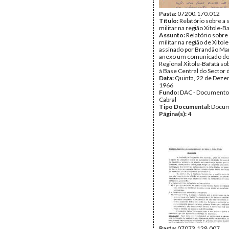
Pasta:
07200.170.012
Título:
Relatório sobre a 
militar na região Xitole-B
Assunto:
Relatório sobre
militar na região de Xitole
assinado por Brandão Ma
anexo um comunicado d
Regional Xitole-Bafatá so
à Base Central do Sector 
Data:
Quinta, 22 de Deze
1966
Fundo:
DAC - Documento
Cabral
Tipo Documental:
Docum
Página(s):
4
Pasta:
07073.128.007