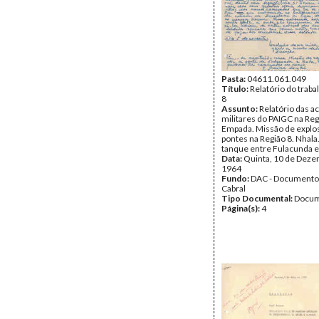
região de Gabú por parte 
portugueses; fuzilament
quartel de Bafatá; relação
militar portuguesa estac
Gabú; etc.
Data:
Segunda, 16 de Set
1963
Fundo:
Pasta:
04611.061.049
DAC - Documento
Cabral
Título:
Relatório do traba
Tipo Documental:
8
Docum
Página(s):
Assunto:
Relatório das a
5
militares do PAIGC na Reg
Empada. Missão de explo
pontes na Região 8. Nhala.
tanque entre Fulacunda e 
Data:
Quinta, 10 de Deze
1964
Fundo:
DAC - Documento
Cabral
Tipo Documental:
Docum
Página(s):
4