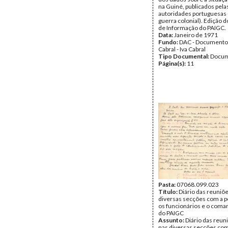
na Guiné, publicados pela
autoridades portuguesas 
guerra colonial). Edição 
de Informação do PAIGC.
Data:
Janeiro de 1971
Fundo:
DAC - Documento
Cabral - Iva Cabral
Tipo Documental:
Docum
Página(s):
11
Pasta:
07068.099.023
Título:
Diário das reuniõe
diversas secções com a p
os funcionários e o coman
do PAIGC
Assunto:
Diário das reun
nas diversas secções com