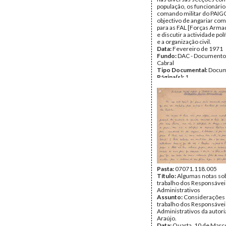
população, os funcionário
comando militar do PAIG
objectivo de angariar co
para as FAL [Forças Arma
e discutir a actividade polí
e a organização civil.
Data:
Fevereiro de 1971
Fundo:
DAC - Documento
Cabral
Tipo Documental:
Docum
Página(s):
1
Pasta:
07071.118.005
Título:
Algumas notas so
trabalho dos Responsáveis
Administrativos
Assunto:
Considerações 
trabalho dos Responsáveis
Administrativos da autori
Araújo.
Data:
Quarta, 10 de Març