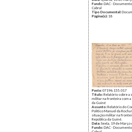
Fundo:
DAC - Documento
Cabral
Tipo Documental:
Docum
Página(s):
18
Pasta:
07196.155.017
Título:
Relatório sobre a 
militar na fronteira com a
da Guiné
Assunto:
Relatório do C
Político Manuel da Rocha 
situação militar na fronte
República da Guiné.
Data:
Sexta, 19 de Março
Fundo:
DAC - Documento
Cabral