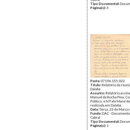
Tipo Documental:
Docum
Página(s):
3
Pasta:
07196.155.022
Título:
Relatório da reun
Dalabá
Assunto:
Relatório assin
Manuel da Rocha Pina, C
Político, e N'Fahi Mané d
realizada em Dalabá.
Data:
Terça, 23 de Março
Fundo:
DAC - Documento
Cabral
Tipo Documental:
Docum
Página(s):
1