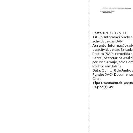
Pasta:
07072.126.003
Título:
Informação sobre 
actividade das BAP
Assunto:
Informação sob
e a actividade das Brigad
Política (BAP), remetida a
Cabral, Secretário Geral 
por José Araújo, pelo Co
Político em Balana.
Data:
Quinta, 8 de Junho
Fundo:
DAC - Documento
Cabral
Tipo Documental:
Docum
Página(s):
45