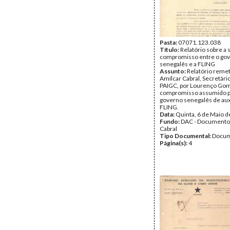
Pasta:
07071.123.038
Título:
Relatório sobre a 
compromisso entre o go
senegalês e a FLING
Assunto:
Relatório remet
Amílcar Cabral, Secretári
PAIGC, por Lourenço Gom
compromisso assumido p
governo senegalês de auxí
FLING.
Data:
Quinta, 6 de Maio 
Fundo:
DAC - Documento
Cabral
Tipo Documental:
Docum
Página(s):
4