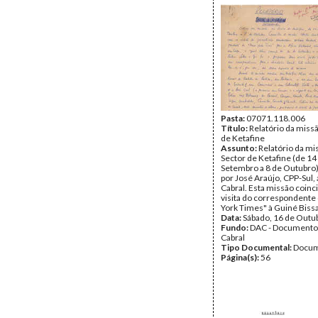
Pasta:
07071.118.006
Título:
Relatório da miss
de Ketafine
Assunto:
Relatório da mi
Sector de Ketafine (de 14
Setembro a 8 de Outubro
por José Araújo, CPP-Sul,
Cabral. Esta missão coinc
visita do correspondente
York Times" à Guiné Biss
Data:
Sábado, 16 de Outu
Fundo:
DAC - Documento
Cabral
Tipo Documental:
Docum
Página(s):
56