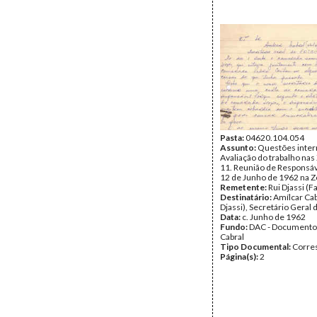
Pasta:
04620.104.054
Assunto:
Questões inter
Avaliação do trabalho nas 
11. Reunião de Responsáv
12 de Junho de 1962 na Z
Remetente:
Rui Djassi (F
Destinatário:
Amílcar Cab
Djassi), Secretário Geral
Data:
c. Junho de 1962
Fundo:
DAC - Documento
Cabral
Tipo Documental:
Corre
Página(s):
2