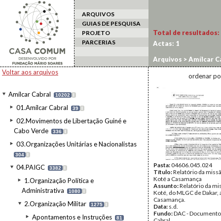
ARQUIVOS
GUIAS DE PESQUISA
Total de resultados:
PROJETO
PARCERIAS
Actas:
1
Arquivos
>
Amílcar C
Voltar aos arquivos
ordenar po
Amílcar Cabral
10202
I
01.Amílcar Cabral
39
I
02.Movimentos de Libertação Guiné e
Cabo Verde
336
I
03.Organizações Unitárias e Nacionalistas
304
I
Pasta:
04606.045.024
04.PAIGC
3382
I
Título:
Relatório da miss
Koté a Casamança
1.Organização Política e
Assunto:
Relatório da mi
Administrativa
1080
I
Koté, do MLGC de Dakar, 
Casamança.
2.Organização Militar
1275
I
Data:
s.d.
Fundo:
DAC - Documento
Apontamentos e Instruções
81
Cabral