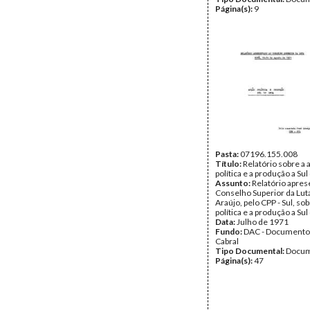
Página(s):
9
Pasta:
07196.155.008
Título:
Relatório sobre a 
política e a produção a Su
Assunto:
Relatório apres
Conselho Superior da Lut
Araújo, pelo CPP - Sul, so
política e a produção a Su
Data:
Julho de 1971
Fundo:
DAC - Documento
Cabral
Tipo Documental:
Docum
Página(s):
47