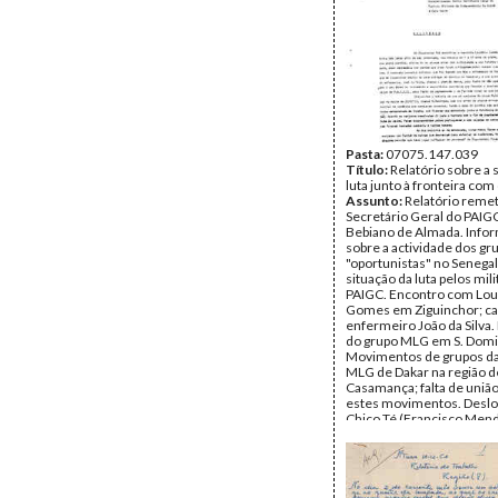
Pasta:
07075.147.039
Título:
Relatório sobre a 
luta junto à fronteira com
Assunto:
Relatório remet
Secretário Geral do PAIG
Bebiano de Almada. Info
sobre a actividade dos gr
"oportunistas" no Senegal
situação da luta pelos mil
PAIGC. Encontro com Lo
Gomes em Ziguinchor; ca
enfermeiro João da Silva
do grupo MLG em S. Domi
Movimentos de grupos d
MLG de Dakar na região d
Casamança; falta de uniã
estes movimentos. Deslo
Chico Té (Francisco Mend
da Silva para a Zona de A
Djassi; situação na área d
fulas não favorável ao PA
a Velingará; forneciment
aos régulos, chefes e cipa