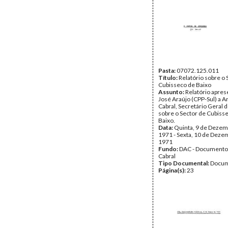
Pasta:
07072.125.011
Título:
Relatório sobre o 
Cubisseco de Baixo
Assunto:
Relatório apres
José Araújo (CPP-Sul) a A
Cabral, Secretário Geral 
sobre o Sector de Cubiss
Baixo.
Data:
Quinta, 9 de Dezem
1971 - Sexta, 10 de Deze
1971
Fundo:
DAC - Documento
Cabral
Tipo Documental:
Docum
Página(s):
23