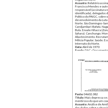
Assunto:
Relatório assin
Francisco Mendes e outr
responsável (assinatura 
identificada), delegados 
Político do PAIGC, sobre o
desenvolvimento da Luta
Norte. São Domingos-Sam
Candjambari-Bafatá. Nag
Bula. Enxale-Nhacra (Zon
Sahara). Canchungo. Mor
Abastecimento. Recruta
Milícia Popular. Saúde. Es
Internato do Norte.
Data:
Abril de 1970
Fundo:
DAC - Documento
Cabral
Tipo Documental:
Docum
Página(s):
15
Pasta:
04602.082
Título:
Mais depressa se
mentiroso do que um co
Assunto:
Análise de Amíl
dos dados sobre a situaçã