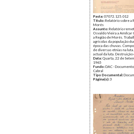
Pasta:
07072.125.012
Título:
Relatório sobre a 
Morés
Assunto:
Relatório remet
Osvaldo Vieira a Amílcar 
a Região de Morés. Traba
agrícolas da população du
época das chuvas. Comp
de diversas etnias na luta
actual da luta. Destruição
Data:
Quarta, 22 de Sete
1965
Fundo:
DAC - Documento
Cabral
Tipo Documental:
Docum
Página(s):
3