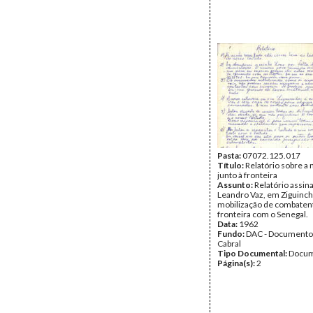
Pasta:
07072.125.017
Título:
Relatório sobre a 
junto à fronteira
Assunto:
Relatório assin
Leandro Vaz, em Ziguinch
mobilização de combatent
fronteira com o Senegal.
Data:
1962
Fundo:
DAC - Documento
Cabral
Tipo Documental:
Docum
Página(s):
2