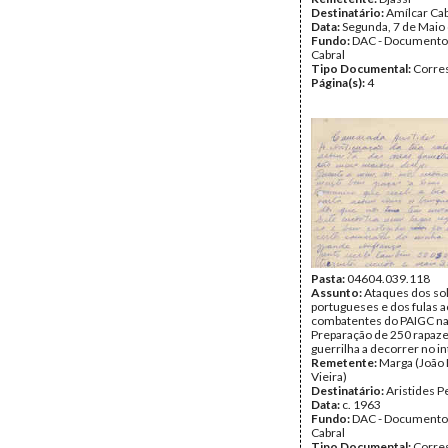
Destinatário:
Amílcar Cab
Data:
Segunda, 7 de Maio
Fundo:
DAC - Documento
Cabral
Tipo Documental:
Corre
Página(s):
4
Pasta:
04604.039.118
Assunto:
Ataques dos so
portugueses e dos fulas 
combatentes do PAIGC na 
Preparação de 250 rapaze
guerrilha a decorrer no in
Remetente:
Marga (João
Vieira)
Destinatário:
Aristides P
Data:
c. 1963
Fundo:
DAC - Documento
Cabral
Tipo Documental:
Corre