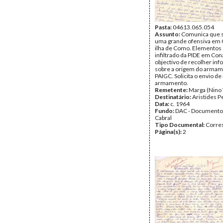
Pasta:
04613.065.054
Assunto:
Comunica que 
uma grande ofensiva em G
ilha de Como. Elementos
infiltrado da PIDE em Co
objectivo de recolher in
sobre a origem do armam
PAIGC. Solicita o envio de
armamento.
Remetente:
Marga (Nino 
Destinatário:
Aristides P
Data:
c. 1964
Fundo:
DAC - Documento
Cabral
Tipo Documental:
Corre
Página(s):
2