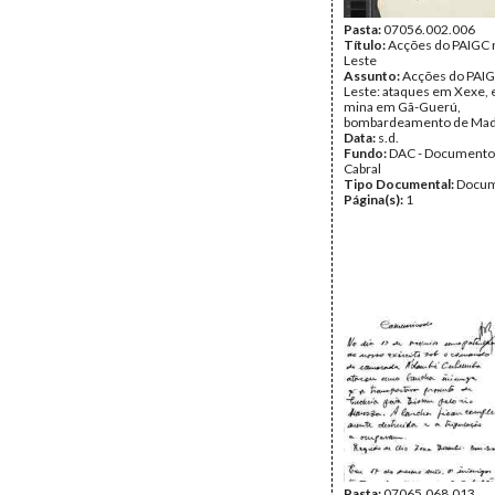
Pasta:
07056.002.006
Título:
Acções do PAIGC 
Leste
Assunto:
Acções do PAIG
Leste: ataques em Xexe, 
mina em Gã-Guerú,
bombardeamento de Madi
Data:
s.d.
Fundo:
DAC - Documento
Cabral
Tipo Documental:
Docum
Página(s):
1
Pasta:
07065.068.013