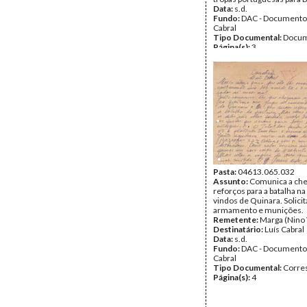
Data:
s.d.
Fundo:
DAC - Documento
Cabral
Tipo Documental:
Docum
Página(s):
3
Pasta:
04613.065.032
Assunto:
Comunica a che
reforços para a batalha na
vindos de Quinara. Solicit
armamento e munições.
Remetente:
Marga (Nino 
Destinatário:
Luís Cabral
Data:
s.d.
Fundo:
DAC - Documento
Cabral
Tipo Documental:
Corre
Página(s):
4