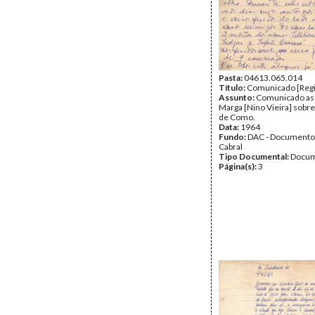
Destinatário:
Amílcar Cab
Secretário Geral do PAIG
Data:
Domingo, 10 de No
1963
Fundo:
DAC - Documento
Cabral
Tipo Documental:
Corre
Página(s):
Pasta:
04613.065.014
3
Título:
Comunicado [Regi
Assunto:
Comunicado as
Marga [Nino Vieira] sobre
de Como.
Data:
1964
Fundo:
DAC - Documento
Cabral
Tipo Documental:
Docum
Página(s):
3