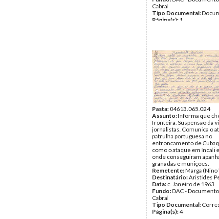
Cabral
Tipo Documental:
Docum
Página(s):
1
Pasta:
04613.065.024
Assunto:
Informa que ch
fronteira. Suspensão da vi
jornalistas. Comunica o 
patrulha portuguesa no
entroncamento de Cubaq
como o ataque em Incali 
onde conseguiram apanh
granadas e munições.
Remetente:
Marga (Nino 
Destinatário:
Aristides P
Data:
c. Janeiro de 1963
Fundo:
DAC - Documento
Cabral
Tipo Documental:
Corre
Página(s):
4