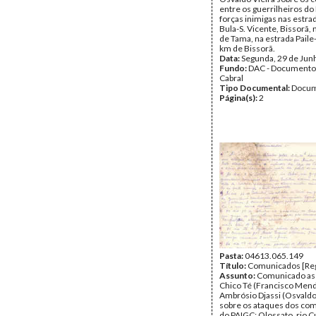
entre os guerrilheiros do
forças inimigas nas estrad
Bula-S. Vicente, Bissorã,
de Tama, na estrada Paile-
km de Bissorã.
Data:
Segunda, 29 de Jun
Fundo:
DAC - Documento
Cabral
Tipo Documental:
Docum
Página(s):
2
Pasta:
04613.065.149
Título:
Comunicados [Reg
Assunto:
Comunicado as
Chico Té (Francisco Mend
Ambrósio Djassi (Osvaldo
sobre os ataques dos co
do PAIGC: Olossato, rio C