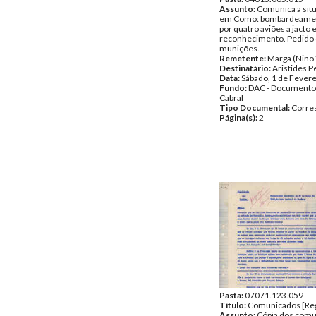
Tipo Documental:
Assunto:
Comunica a situ
Corre
Página(s):
em Como: bombardeament
4
por quatro aviões a jacto 
reconhecimento. Pedido
munições.
Remetente:
Marga (Nino 
Destinatário:
Aristides P
Data:
Sábado, 1 de Fever
Fundo:
DAC - Documento
Cabral
Tipo Documental:
Corre
Página(s):
2
Pasta:
07071.123.059
Título:
Comunicados [Reg
Assunto:
Cópia dos com