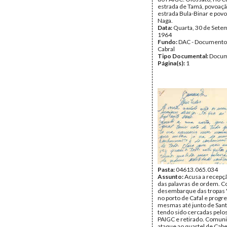
estrada de Tamá, povoaçã
estrada Bula-Binar e pov
Naga.
Data:
Quarta, 30 de Sete
1964
Fundo:
DAC - Documento
Cabral
Tipo Documental:
Docum
Página(s):
1
Pasta:
04613.065.034
Assunto:
Acusa a recepçã
das palavras de ordem. 
desembarque das tropas 
no porto de Cafal e progr
mesmas até junto de Sant
tendo sido cercadas pelo
PAIGC e retirado. Comuni
ataque ao quartel de Cab