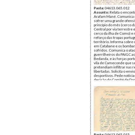
Pasta:
04613.065.012
Assunto:
Relata o encon
Arafam Mané. Comunica q
sofrer uma grande ofensi
princípio do mês (cerco d
Central por via terrestre 
cerco da ilha de Como) e 
reforço das tropas portu
território. Informa sobre
em Catabane e os bomba
sofridos. Comunica o ata
guerrilheiros do PAIGC ao
Bedanda, e às forças por
vila de Cameconde que s
pretendiam infiltrar nas 
libertadas. Solicita o envi
desportivos. Pede notícia
decisão do Comité de Dar
respeito do PAIGC. Comu
ataque ao quartel de Cati
barco no rio de Catchil. I
o problema do controlo do
qual está ser posto em ca
forças portuguesas, solic
envio de carabinas para a
dos rios. Guerra na ilha 
Remetente:
Nino Vieira
Destinatário:
Aristides P
Data:
Janeiro de 1964
Fundo:
DAC - Documento
Cabral
Pasta:
04613.065.015