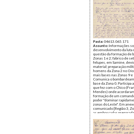
Pasta:
04613.065.171
Assunto:
Informações so
desenvolvimento da luta 
questão da formação de 
Zonas 1 e 2; fabrico de se
felupes, em Samine, devid
material; preparação mili
homens da Zona 2 no Oío;
mais bases nas Zonas 9 e 
Comunica o bombardeam
base da Zona 0. Participa 
que fez com o Chico (Fra
Mendes) onde acordaram
formação de um comando
poder "dominar rapidame
zonas do Leste". Em ane
comunicado [Região 3, Zo
as emboscadas preparada
guerrilheiros do PAIGC na
Talico e Tambato, Mansab
a 2 km da vila de Bissorã.
Remetente:
Ambrósio Dj
(Osvaldo Vieira)