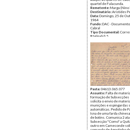
quartel de Fulacunda.
Remetente:
Marga (Nino 
Destinatário:
Aristides P
Data:
Domingo, 25 de Ou
1964
Fundo:
DAC - Documento
Cabral
Tipo Documental:
Corre
Página(s):
5
Pasta:
04613.065.077
Assunto:
Falta de materia
formação de Subsecções 
solicita o envio de materia
munições e espingardas 
automáticas. Pedido de 
Isna de uma farda chinesa
de botins. Comunica 2 at
Subsecção "Como" a Quita
outro em Cameconde sob
comando de Agostinho de