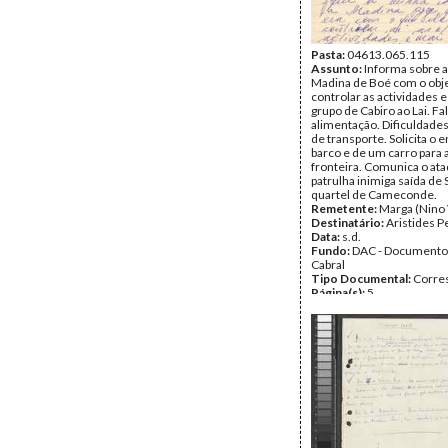
Pasta:
04613.065.115
Assunto:
Informa sobre a
Madina de Boé com o obje
controlar as actividades e
grupo de Cabiro ao Lai. Fa
alimentação. Dificuldade
de transporte. Solicita o 
barco e de um carro para 
fronteira. Comunica o at
patrulha inimiga saída de 
quartel de Cameconde.
Remetente:
Marga (Nino 
Destinatário:
Aristides P
Data:
s.d.
Fundo:
DAC - Documento
Cabral
Tipo Documental:
Corre
Página(s):
5