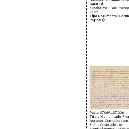
Data:
s.d.
Fundo:
DAC - Documento
Cabral
Tipo Documental:
Docum
Página(s):
1
Pasta:
07069.107.006
Título:
Comunicado [Fren
Assunto:
Comunicado as
Emílio Costa sobre os
acontecimentos no Sector