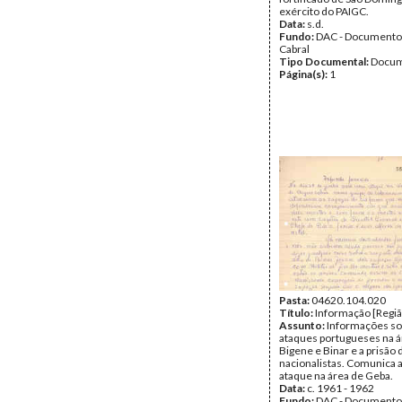
exército do PAIGC.
Data:
s.d.
Fundo:
DAC - Documento
Cabral
Tipo Documental:
Docum
Página(s):
1
Pasta:
04620.104.020
Título:
Informação [Regiã
Assunto:
Informações so
ataques portugueses na á
Bigene e Binar e a prisão 
nacionalistas. Comunica 
ataque na área de Geba.
Data:
c. 1961 - 1962
Fundo:
DAC - Documento