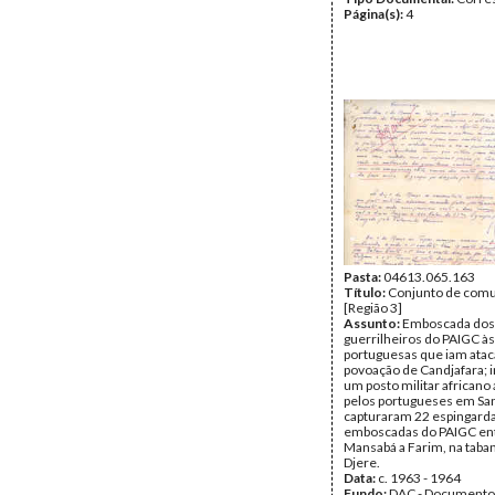
Página(s):
4
Pasta:
04613.065.163
Título:
Conjunto de com
[Região 3]
Assunto:
Emboscada dos
guerrilheiros do PAIGC às
portuguesas que iam atac
povoação de Candjafara; 
um posto militar african
pelos portugueses em Sa
capturaram 22 espingard
emboscadas do PAIGC en
Mansabá a Farim, na taba
Djere.
Data:
c. 1963 - 1964
Fundo:
DAC - Documento