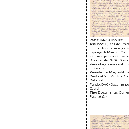
Pasta:
04613.065.081
Assunto:
Queda de um ca
dentro de uma mina; cap
espingarda Mauser. Cont
internas; pede a interven
Direcção do PAIGC. Solicit
alimentação, material mili
materiais.
Remetente:
Marga - Nino
Destinatário:
Amílcar Cab
Data:
s.d.
Fundo:
DAC - Documento
Cabral
Tipo Documental:
Corre
Página(s):
4