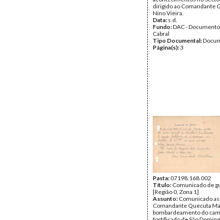
dirigido ao Comandante G
Nino Vieira.
Data:
s.d.
Fundo:
DAC - Documento
Cabral
Tipo Documental:
Docum
Página(s):
3
Pasta:
07198.168.002
Título:
Comunicado de g
[Região 0, Zona 1]
Assunto:
Comunicado ass
Comandante Quecuta Ma
bombardeamento do ca
fortificado de São Doming