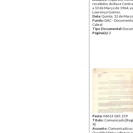
recebidos da Base Centra
a 10 de Março de 1964, a
Lourenço Gomes.
Data:
Quinta, 12 de Març
Fundo:
DAC - Documento
Cabral
Tipo Documental:
Docum
Página(s):
2
Pasta:
04613.065.159
Título:
Comunicado [Regi
9]
Assunto:
Comunicado as
Osvaldo Vieira sobre os 