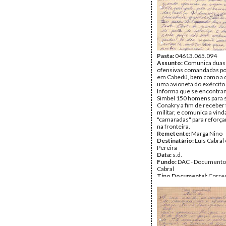
Pasta:
04613.065.094
Assunto:
Comunica duas
ofensivas comandadas po
em Cabedú, bem como a 
uma avioneta do exército
Informa que se encontr
Simbel 150 homens para s
Conakry a fim de receber
militar, e comunica a vind
"camaradas" para reforçar
na fronteira.
Remetente:
Marga Nino
Destinatário:
Luís Cabral
Pereira
Data:
s.d.
Fundo:
DAC - Documento
Cabral
Tipo Documental:
Corre
Página(s):
2