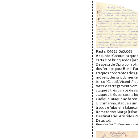
Cabral
Tipo Documental:
Corre
Página(s):
3
Pasta:
04613.065.063
Assunto:
Comunica que 
carta e os brinquedos [a
Despesa de Djalo com o t
dos feridos para Boké. Par
ataques constantes dos 
móveis, designadamente:
barco "Cabo S. Vicente" q
fazer o carregamento em
ataque a três carros de s
ataque a três barcos na b
Cadique, ataque ao barco
Ultramarina, ataque a um
tropas e fulas em Salanca
Remetente:
Marga (Nino 
Destinatário:
Aristides P
Data:
s.d.
Fundo:
DAC - Documento
Cabral
Tipo Documental:
Corre
Página(s):
10