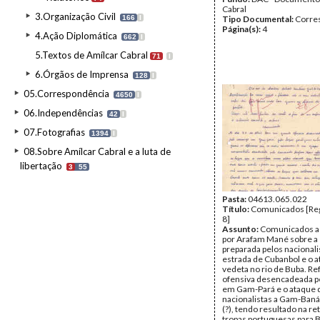
Cabral
3.Organização Civil
166
I
Tipo Documental:
Corre
Página(s):
4
4.Ação Diplomática
662
I
5.Textos de Amílcar Cabral
71
I
6.Órgãos de Imprensa
128
I
05.Correspondência
4650
I
06.Independências
42
I
07.Fotografias
1394
I
08.Sobre Amílcar Cabral e a luta de
libertação
3
55
Pasta:
04613.065.022
Título:
Comunicados [Reg
8]
Assunto:
Comunicados a
por Arafam Mané sobre 
preparada pelos nacionali
estrada de Cubanbol e o 
vedeta no rio de Buba. Re
ofensiva desencadeada pe
em Gam-Pará e o ataque 
nacionalistas a Gam-Ban
(?), tendo resultado na re
tropas portuguesas para B