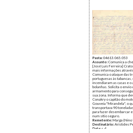
Pasta:
04613.065.053
Assunto:
Comunica a che
[José Luís Ferreira] Crato
mais informações através
Comunica o ataque das t
portuguesas às tabancas,
incendiaram as casas e o 
bolanhas. Solicita o envio
armamento para conseguir
sua zona. Informa que de
Conakry o capitão do mot
Gouveia "Mirandela", o q
transportava 90 toneladas
para fazer desembarcar 
num sítio seguro.
Remetente:
Marga (Nino 
Destinatário:
Aristides P
Data:
s.d.
Fundo:
DAC - Documento