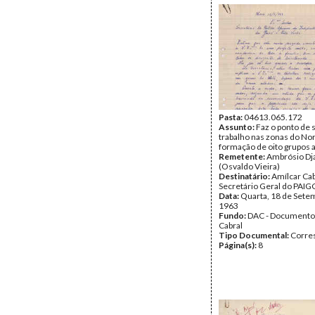
Página(s):
2
Pasta:
04613.065.172
Assunto:
Faz o ponto de 
trabalho nas zonas do Nor
formação de oito grupos
Remetente:
Ambrósio Dj
(Osvaldo Vieira)
Destinatário:
Amílcar Cab
Secretário Geral do PAIG
Data:
Quarta, 18 de Sete
1963
Fundo:
DAC - Documento
Cabral
Tipo Documental:
Corre
Página(s):
8