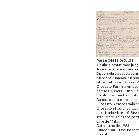
Pasta:
04613.065.158
Título:
Comunicado [Regi
Assunto:
Comunicado de
Djassi sobre a sabotagem
Mansabá-Mansoa, Mansoa
Mansoa-Bissau, Bissorã-
Olossato-Farim, a embos
estrada Bissorã-Dandu, o
bombardeamento da taba
Dandu, o ataque ao quarte
Olossato, a emboscada e
Olossato e Fadjonguito, 
na estrada Mansabá-Bisso
ataque dos soldados port
base de Matar.
Data:
Julho de 1963
Fundo:
DAC - Documento
Cabral
Tipo Documental:
Docum