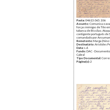
Pasta:
04613.065.106
Assunto:
Comunica o ava
forças inimigas de Tite e
tabanca de Bissilao. Ataq
contigente português de 
comandado por Ansuman
Remetente:
Marga (Nino 
Destinatário:
Aristides P
Data:
s.d.
Fundo:
DAC - Documento
Cabral
Tipo Documental:
Corre
Página(s):
2