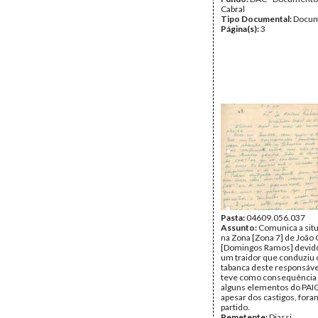
Cabral
Tipo Documental:
Docum
Página(s):
3
Pasta:
04609.056.037
Assunto:
Comunica a situa
na Zona [Zona 7] de João 
[Domingos Ramos] devido
um traidor que conduziu o
tabanca deste responsáve
teve como consequência a
alguns elementos do PAIG
apesar dos castigos, foram
partido.
Remetente:
Djassi