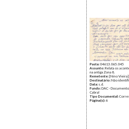
Pasta:
04613.065.045
Assunto:
Relata os acon
na antiga Zona 8.
Remetente:
[Nino Vieira]
Destinatário:
Não identif
Data:
s.d.
Fundo:
DAC - Documento
Cabral
Tipo Documental:
Corre
Página(s):
6