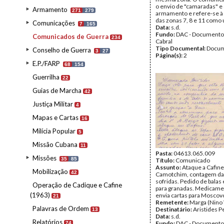
o envio de "camaradas" e
Armamento
271
279
armamento e refere-se à 
das zonas 7, 8 e 11 como 
Comunicações
7
165
Data:
s.d.
Fundo:
DAC - Documento
Comunicados de Guerra
234
Cabral
Tipo Documental:
Docum
Conselho de Guerra
3
27
Página(s):
2
E.P./FARP
68
154
Guerrilha
22
Guias de Marcha
42
Justiça Militar
4
Mapas e Cartas
16
Milícia Popular
5
Missão Cubana
11
Pasta:
04613.065.009
Missões
35
85
Título:
Comunicado
Assunto:
Ataque a Cafine
Mobilização
42
Camotchim, contagem das
sofridas. Pedido de balas 
Operação de Cadique e Cafine
para granadas. Medicame
(1963)
envia cartas para Moscovo
21
Remetente:
Marga (Nino 
Palavras de Ordem
Destinatário:
Aristides P
13
Data:
s.d.
Relatórios
Fundo:
DAC - Documento
74