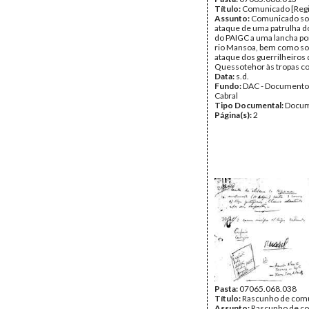
Título:
Comunicado [Regi
Assunto:
Comunicado so
ataque de uma patrulha d
do PAIGC a uma lancha p
rio Mansoa, bem como so
ataque dos guerrilheiros
Quessotehor às tropas co
Data:
s.d.
Fundo:
DAC - Documento
Cabral
Tipo Documental:
Docum
Página(s):
2
Pasta:
07065.068.038
Título:
Rascunho de com
Assunto:
Rascunho de c