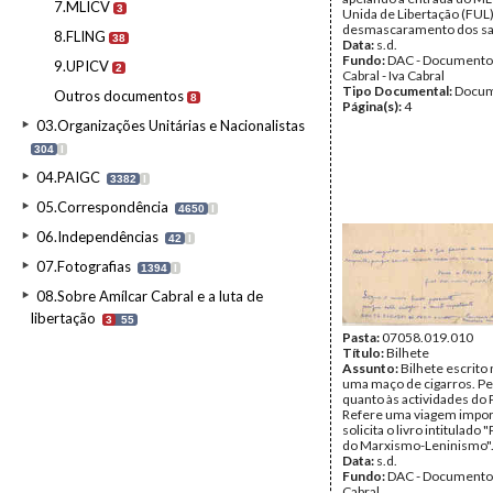
7.MLICV
3
Unida de Libertação (FUL)
desmascaramento dos sa
8.FLING
38
Data:
s.d.
Fundo:
DAC - Documento
9.UPICV
2
Cabral - Iva Cabral
Tipo Documental:
Docum
Outros documentos
8
Página(s):
4
03.Organizações Unitárias e Nacionalistas
304
I
04.PAIGC
3382
I
05.Correspondência
4650
I
06.Independências
42
I
07.Fotografias
1394
I
08.Sobre Amílcar Cabral e a luta de
libertação
3
55
Pasta:
07058.019.010
Título:
Bilhete
Assunto:
Bilhete escrito
uma maço de cigarros. P
quanto às actividades do
Refere uma viagem impor
solicita o livro intitulado 
do Marxismo-Leninismo"
Data:
s.d.
Fundo:
DAC - Documento
Cabral