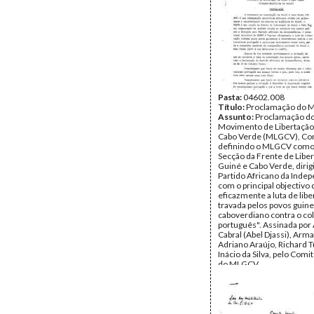
Pasta:
04602.008
Título:
Proclamação do
Assunto:
Proclamação d
Movimento de Libertação
Cabo Verde (MLGCV), Con
definindo o MLGCV com
Secção da Frente de Libe
Guiné e Cabo Verde, dirig
Partido Africano da Inde
com o principal objectivo 
eficazmente a luta de lib
travada pelos povos guin
caboverdiano contra o co
português". Assinada por
Cabral (Abel Djassi), Ar
Adriano Araújo, Richard T
Inácio da Silva, pelo Comi
do MLGCV.
Data:
Terça, 1 de Novemb
Fundo:
DAC - Documento
Cabral - Iva Cabral
Tipo Documental:
Docum
Página(s):
3