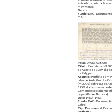
entrada de Luís da Silva n
movimento.
Data:
s.d.
Fundo:
DAC - Documento
Cabral
Tipo Documental:
Docum
Página(s):
3
Pasta:
07063.036.003
Título:
Panfleto do MLGC
de Agosto de 1959, dia d
de Pidjiguiti
Assunto:
Panfleto do Mo
Libertação da Guiné e Ca
(MLGCV) sobre o 3 de Ag
1959, dia do massacre de P
Com anotações manuscrit
Lopes (Rafael Barbosa).
Data:
1960 - 1961
Fundo:
DAC - Documento
Cabral
Tipo Documental:
Docum
Página(s):
2