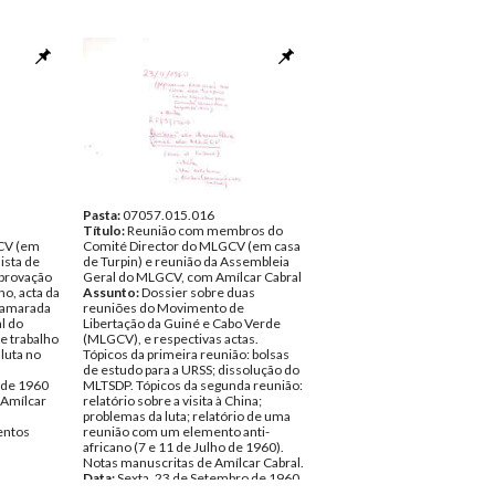
Pasta:
07057.015.016
Título:
Reunião com membros do
CV (em
Comité Director do MLGCV (em casa
ista de
de Turpin) e reunião da Assembleia
aprovação
Geral do MLGCV, com Amílcar Cabral
ho, acta da
Assunto:
Dossier sobre duas
camarada
reuniões do Movimento de
l do
Libertação da Guiné e Cabo Verde
e trabalho
(MLGCV), e respectivas actas.
luta no
Tópicos da primeira reunião: bolsas
de estudo para a URSS; dissolução do
 de 1960
MLTSDP. Tópicos da segunda reunião:
Amílcar
relatório sobre a visita à China;
problemas da luta; relatório de uma
ntos
reunião com um elemento anti-
africano (7 e 11 de Julho de 1960).
Notas manuscritas de Amílcar Cabral.
Data:
Sexta, 23 de Setembro de 1960
- Domingo, 25 de Setembro de 1960