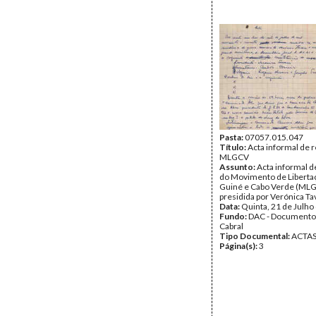
Pasta:
07057.015.047
Título:
Acta informal de 
MLGCV
Assunto:
Acta informal d
do Movimento de Liberta
Guiné e Cabo Verde (ML
presidida por Verónica Ta
Data:
Quinta, 21 de Julho
Fundo:
DAC - Documento
Cabral
Tipo Documental:
ACTA
Página(s):
3