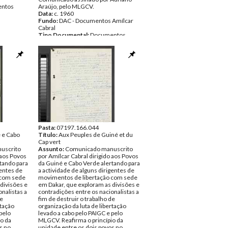
ntos
Araújo, pelo MLGCV.
Data:
c. 1960
Fundo:
DAC - Documentos Amílcar
Cabral
Tipo Documental:
Documentos
Página(s):
5
Pasta:
07197.166.044
 e Cabo
Título:
Aux Peuples de Guiné et du
Cap vert
uscrito
Assunto:
Comunicado manuscrito
 aos Povos
por Amílcar Cabral dirigido aos Povos
tando para
da Guiné e Cabo Verde alertando para
gentes de
a actividade de alguns dirigentes de
 com sede
movimentos de libertação com sede
divisões e
em Dakar, que exploram as divisões e
nalistas a
contradições entre os nacionalistas a
de
fim de destruir o trabalho de
rtação
organização da luta de libertação
pelo
levado a cabo pelo PAIGC e pelo
o da
MLGCV. Reafirma o princípio da
s no
unidade entre os dois povos no