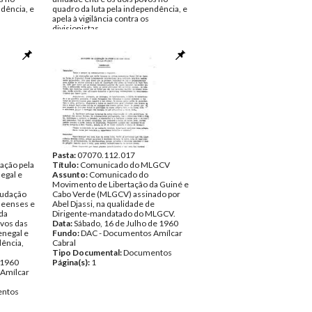
ndência, e
quadro da luta pela independência, e
apela à vigilância contra os
divisionistas.
Data:
1960
Amílcar
Fundo:
DAC - Documentos Amílcar
Cabral
ntos
Tipo Documental:
Documentos
Página(s):
2
Pasta:
07070.112.017
ção pela
Título:
Comunicado do MLGCV
egal e
Assunto:
Comunicado do
Movimento de Libertação da Guiné e
udação
Cabo Verde (MLGCV) assinado por
neenses e
Abel Djassi, na qualidade de
da
Dirigente-mandatado do MLGCV.
ovos das
Data:
Sábado, 16 de Julho de 1960
enegal e
Fundo:
DAC - Documentos Amílcar
dência,
Cabral
Tipo Documental:
Documentos
 1960
Página(s):
1
Amílcar
ntos