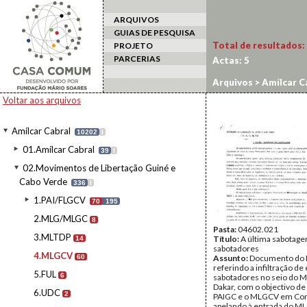
ARQUIVOS
GUIAS DE PESQUISA
Total de resultados:
PROJETO
PARCERIAS
Actas:
5
Arquivos
>
Amílcar C
Voltar aos arquivos
Amílcar Cabral
10202
I
01.Amílcar Cabral
39
I
02.Movimentos de Libertação Guiné e
Cabo Verde
336
I
1.PAI/FLGCV
70
195
2.MLG/MLGC
8
Pasta:
04602.021
3.MLTDP
Título:
A última sabotag
14
sabotadores
4.MLGCV
60
Assunto:
Documento do
referindo a infiltração d
5.FUL
6
sabotadores no seio do 
Dakar, com o objectivo de
6.UDC
2
PAIGC e o MLGCV em Con
apelando à entrada do ML