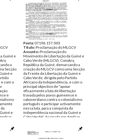
Pasta:
07196.157.003
LGCV
Título:
Proclamação do MLGCV
Assunto:
Proclamação do
a Guiné e
Movimento de Libertação da Guiné e
kry,
Cabo Verde (MLGCV), Conakry,
cando a
República da Guiné, demarcando a
ma Secção
criação do MLGCV como uma Secção
 Guiné e
da Frente de Libertação da Guiné e
artido
Cabo Verde, dirigida pelo Partido
, e com o
Africano da Independência, e com o
ar
principal objectivo de "apoiar
tação
eficazmente a luta de libertação
ense e
travada pelos povos guineense e
onialismo
caboverdiano contra o colonialismo
ivamente
português e participar activamente
 da
nessa luta, para a conquista da
 Guiné e
independência nacional da Guiné e
Amílcar
Cabo Verde". Assinada por Amílcar
ndo Ramos,
Cabral (Abel Djassi), Armando Ramos,
rpin e
Adriano Araújo, Richerd Turpin e
 Director
Inácio da Silva, pelo Comité Director
do MLGCV.
o de 1960
Data:
Terça, 1 de Novembro de 1960