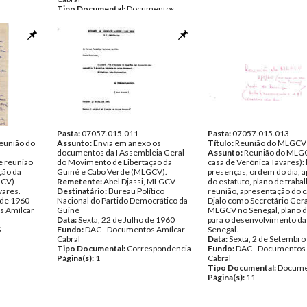
Tipo Documental:
Documentos
Página(s):
22
Pasta:
07057.015.011
Pasta:
07057.015.013
reunião do
Assunto:
Envia em anexo os
Título:
Reunião do MLGCV
documentos da I Assembleia Geral
Assunto:
Reunião do MLG
e reunião
do Movimento de Libertação da
casa de Verónica Tavares): l
ção da
Guiné e Cabo Verde (MLGCV).
presenças, ordem do dia, 
GCV)
Remetente:
Abel Djassi, MLGCV
do estatuto, plano de trabal
vares.
Destinatário:
Bureau Político
reunião, apresentação do 
 de 1960
Nacional do Partido Democrático da
Djalo como Secretário Gera
s Amílcar
Guiné
MLGCV no Senegal, plano d
Data:
Sexta, 22 de Julho de 1960
para o desenvolvimento da 
S
Fundo:
DAC - Documentos Amílcar
Senegal.
Cabral
Data:
Sexta, 2 de Setembro
Tipo Documental:
Correspondencia
Fundo:
DAC - Documentos 
Página(s):
1
Cabral
Tipo Documental:
Docume
Página(s):
11