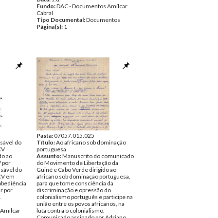
Fundo:
DAC - Documentos Amílcar
Cabral
Tipo Documental:
Documentos
Página(s):
1
Pasta:
07057.015.025
sável do
Título:
Ao africano sob dominação
CV
portuguesa
do ao
Assunto:
Manuscrito do comunicado
 por
do Movimento de Libertação da
nsável do
Guiné e Cabo Verde dirigido ao
GCV em
africano sob dominação portuguesa,
obediência
para que tome consciência da
ar por
discriminação e opressão do
.
colonialismo português e participe na
união entre os povos africanos, na
Amílcar
luta contra o colonialismo.
Comunicado assinado por Adriano