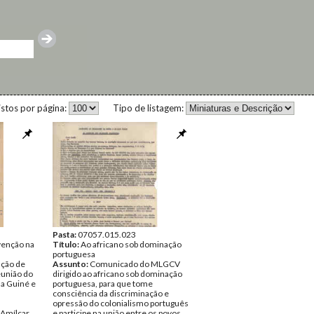
istos por página:
Tipo de listagem:
Pasta:
07057.015.023
venção na
Título:
Ao africano sob dominação
portuguesa
nção de
Assunto:
Comunicado do MLGCV
eunião do
dirigido ao africano sob dominação
a Guiné e
portuguesa, para que tome
consciência da discriminação e
opressão do colonialismo português
Amílcar
e participe na união entre os povos