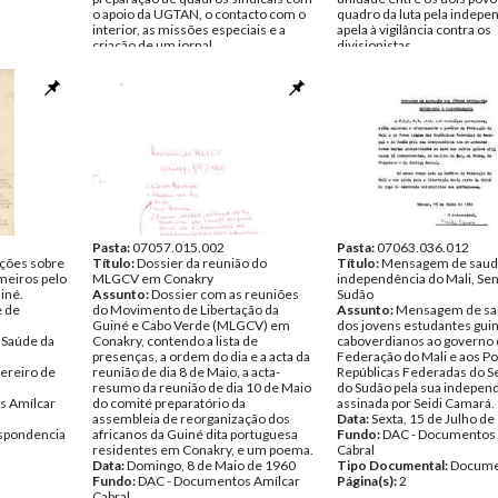
o apoio da UGTAN, o contacto com o
quadro da luta pela indepe
interior, as missões especiais e a
apela à vigilância contra os
criação de um jornal.
divisionistas.
Data:
1960
Data:
1960
Fundo:
DAC - Documentos Amílcar
Fundo:
DAC - Documentos 
Cabral
Cabral
Tipo Documental:
Documentos
Tipo Documental:
Docume
Página(s):
2
Página(s):
4
Pasta:
07057.015.002
Pasta:
07063.036.012
ações sobre
Título:
Dossier da reunião do
Título:
Mensagem de sauda
meiros pelo
MLGCV em Conakry
independência do Mali, Sen
iné.
Assunto:
Dossier com as reuniões
Sudão
e de
do Movimento de Libertação da
Assunto:
Mensagem de sa
Guiné e Cabo Verde (MLGCV) em
dos jovens estudantes gui
 Saúde da
Conakry, contendo a lista de
caboverdianos ao governo 
presenças, a ordem do dia e a acta da
Federação do Mali e aos P
ereiro de
reunião de dia 8 de Maio, a acta-
Repúblicas Federadas do S
resumo da reunião de dia 10 de Maio
do Sudão pela sua indepen
s Amílcar
do comité preparatório da
assinada por Seidi Camará.
assembleia de reorganização dos
Data:
Sexta, 15 de Julho de
spondencia
africanos da Guiné dita portuguesa
Fundo:
DAC - Documentos 
residentes em Conakry, e um poema.
Cabral
Data:
Domingo, 8 de Maio de 1960
Tipo Documental:
Docume
Fundo:
DAC - Documentos Amílcar
Página(s):
2
Cabral