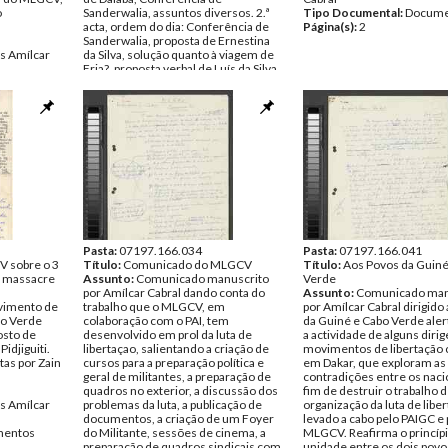
o
Sanderwalia, assuntos diversos. 2.ª
Tipo Documental:
Docume
acta, ordem do dia: Conferência de
Página(s):
2
Sanderwalia, proposta de Ernestina
s Amílcar
da Silva, solução quanto à viagem de
Fria?, proposta verbal de Luís da Silva.
entos
Data:
Domingo, 1 de Novembro de
1959
Fundo:
DAC - Documentos Amílcar
Cabral
Tipo Documental:
ACTAS
Página(s):
3
Pasta:
07197.166.034
Pasta:
07197.166.041
V sobre o 3
Título:
Comunicado do MLGCV
Título:
Aos Povos da Guiné
o massacre
Assunto:
Comunicado manuscrito
Verde
por Amílcar Cabral dando conta do
Assunto:
Comunicado man
vimento de
trabalho que o MLGCV, em
por Amílcar Cabral dirigido
bo Verde
colaboração com o PAI, tem
da Guiné e Cabo Verde aler
osto de
desenvolvido em prol da luta de
a actividade de alguns diri
idjiguiti.
libertaçao, salientando a criação de
movimentos de libertação
as por Zain
cursos para a preparação política e
em Dakar, que exploram as 
geral de militantes, a preparação de
contradições entre os nacio
quadros no exterior, a discussão dos
fim de destruir o trabalho 
s Amílcar
problemas da luta, a publicação de
organização da luta de libe
documentos, a criação de um Foyer
levado a cabo pelo PAIGC e 
entos
do Militante, sessões de cinema, a
MLGCV. Reafirma o princípi
preparação de quadros sindicais com
unidade entre os dois povo