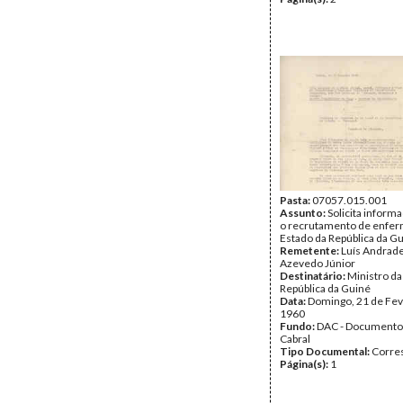
Pasta:
07057.015.001
Assunto:
Solicita inform
o recrutamento de enfer
Estado da República da Gu
Remetente:
Luís Andrad
Azevedo Júnior
Destinatário:
Ministro da
República da Guiné
Data:
Domingo, 21 de Fev
1960
Fundo:
DAC - Documento
Cabral
Tipo Documental:
Corre
Página(s):
1