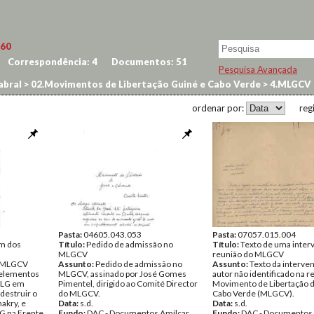
60
Correspondência:
4
Documentos:
51
Pesquisa Avançada
abral
>
02.Movimentos de Libertação Guiné e Cabo Verde
>
4.MLGCV
ordenar por:
reg
Pasta:
04605.043.053
Pasta:
07057.015.004
em dos
Título:
Pedido de admissão no
Título:
Texto de uma inter
MLGCV
reunião do MLGCV
 MLGCV
Assunto:
Pedido de admissão no
Assunto:
Texto da interve
e elementos
MLGCV, assinado por José Gomes
autor não identificado na r
MLG em
Pimentel, dirigido ao Comité Director
Movimento de Libertação d
 destruir o
do MLGCV.
Cabo Verde (MLGCV).
akry, e
Data:
s.d.
Data:
s.d.
G na Frente
Fundo:
DAC - Documentos Amílcar
Fundo:
DAC - Documentos 