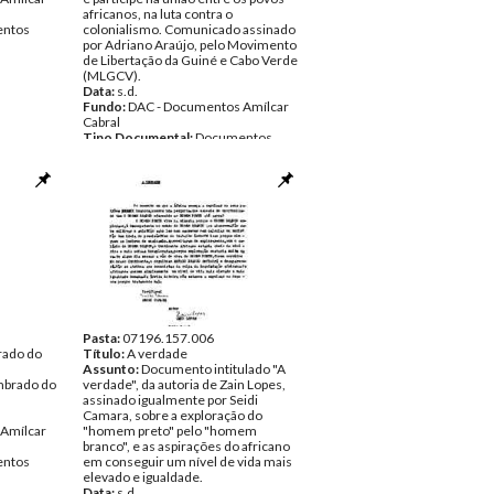
africanos, na luta contra o
ntos
colonialismo. Comunicado assinado
por Adriano Araújo, pelo Movimento
de Libertação da Guiné e Cabo Verde
(MLGCV).
Data:
s.d.
Fundo:
DAC - Documentos Amílcar
Cabral
Tipo Documental:
Documentos
Página(s):
2
Pasta:
07196.157.006
rado do
Título:
A verdade
Assunto:
Documento intitulado "A
imbrado do
verdade", da autoria de Zain Lopes,
assinado igualmente por Seidi
Camara, sobre a exploração do
Amílcar
"homem preto" pelo "homem
branco", e as aspirações do africano
ntos
em conseguir um nível de vida mais
elevado e igualdade.
Data:
s.d.