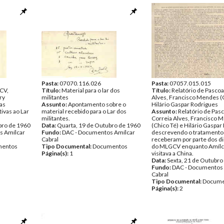
Pasta:
07070.116.026
Pasta:
07057.015.015
CV,
Título:
Material para o lar dos
Título:
Relatório de Pascoa
ry
militantes
Alves, Francisco Mendes (C
as
Assunto:
Apontamento sobre o
Hilário Gaspar Rodrigues
ivas ao Lar
material recebido para o Lar dos
Assunto:
Relatório de Pasc
militantes.
Correia Alves, Francisco 
bro de 1960
Data:
Quarta, 19 de Outubro de 1960
(Chico Té) e Hilário Gaspar
s Amílcar
Fundo:
DAC - Documentos Amílcar
descrevendo o tratamento
Cabral
receberam por parte dos di
entos
Tipo Documental:
Documentos
do MLGCV enquanto Amílca
Página(s):
1
visitava a China.
Data:
Sexta, 21 de Outubro
Fundo:
DAC - Documentos 
Cabral
Tipo Documental:
Docume
Página(s):
2