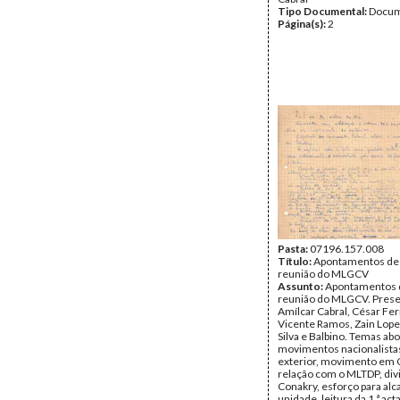
Tipo Documental:
Docum
Página(s):
2
Pasta:
07196.157.008
Título:
Apontamentos de
reunião do MLGCV
Assunto:
Apontamentos 
reunião do MLGCV. Prese
Amílcar Cabral, César Fe
Vicente Ramos, Zain Lopes
Silva e Balbino. Temas ab
movimentos nacionalista
exterior, movimento em 
relação com o MLTDP, di
Conakry, esforço para alc
unidade, leitura da 1.ª ac