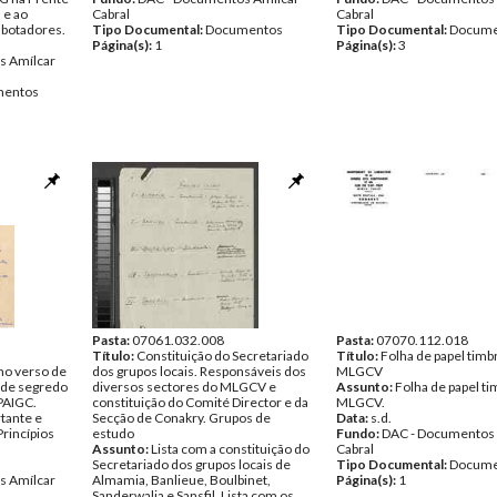
 e ao
Cabral
Cabral
botadores.
Tipo Documental:
Documentos
Tipo Documental:
Docume
Página(s):
1
Página(s):
3
s Amílcar
entos
Pasta:
07061.032.008
Pasta:
07070.112.018
Título:
Constituição do Secretariado
Título:
Folha de papel timb
 no verso de
dos grupos locais. Responsáveis dos
MLGCV
ede segredo
diversos sectores do MLGCV e
Assunto:
Folha de papel t
 PAIGC.
constituição do Comité Director e da
MLGCV.
tante e
Secção de Conakry. Grupos de
Data:
s.d.
"Princípios
estudo
Fundo:
DAC - Documentos 
.
Assunto:
Lista com a constituição do
Cabral
Secretariado dos grupos locais de
Tipo Documental:
Docume
s Amílcar
Almamia, Banlieue, Boulbinet,
Página(s):
1
Sanderwalia e Sansfil. Lista com os