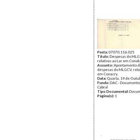
Pasta:
07070.116.025
Título:
Despesas do MLG
relativas ao Lar em Conak
Assunto:
Apontamento d
despesas do MLGCV, relat
em Conacry.
Data:
Quarta, 19 de Outu
Fundo:
DAC - Documento
Cabral
Tipo Documental:
Docum
Página(s):
1