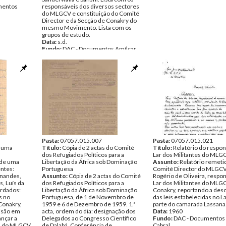
entos
responsáveis dos diversos sectores
do MLGCV e constituição do Comité
Director e da Secção de Conakry do
mesmo Movimento. Lista com os
grupos de estudo.
Data:
s.d.
Fundo:
DAC - Documentos Amílcar
Cabral
Tipo Documental:
Documentos
Página(s):
6
Pasta:
07057.015.007
Pasta:
07057.015.021
 uma
Título:
Cópia de 2 actas do Comité
Título:
Relatório do respon
dos Refugiados Políticos para a
Lar dos Militantes do MLG
de uma
Libertação da África sob Dominação
Assunto:
Relatório remeti
ntes:
Portuguesa
Comité Director do MLGCV
rnandes,
Assunto:
Cópia de 2 actas do Comité
Rogério de Oliveira, respo
, Luís da
dos Refugiados Políticos para a
Lar dos Militantes do ML
ordados:
Libertação da África sob Dominação
Conakry, reportando a des
s no
Portuguesa, de 1 de Novembro de
das leis estabelecidas no L
Conakry,
1959 e 6 de Dezembro de 1959. 1.ª
parte do camarada Lassana
visão em
acta, ordem do dia: designação dos
Data:
1960
ançar a
Delegados ao Congresso Científico
Fundo:
DAC - Documentos 
ta do MLGCV,
de Dalabá, Conferência de
Cabral