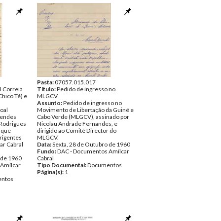
Fundo:
DAC - Documentos Amílcar
Cabral
Tipo Documental:
Documentos
Página(s):
21
Pasta:
07057.015.017
l Correia
Título:
Pedido de ingresso no
hico Té) e
MLGCV
Assunto:
Pedido de ingresso no
oal
Movimento de Libertação da Guiné e
Mendes
Cabo Verde (MLGCV), assinado por
 Rodrigues
Nicolau Andrade Fernandes, e
 que
dirigido ao Comité Director do
rigentes
MLGCV.
r Cabral
Data:
Sexta, 28 de Outubro de 1960
Fundo:
DAC - Documentos Amílcar
 de 1960
Cabral
Amílcar
Tipo Documental:
Documentos
Página(s):
1
ntos