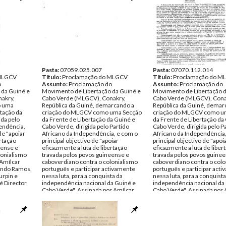
Pasta:
07059.025.007
Pasta:
07070.112.014
 MLGCV
Título:
Proclamação do MLGCV
Título:
Proclamação do M
o
Assunto:
Proclamação do
Assunto:
Proclamação do
 da Guiné e
Movimento de Libertação da Guiné e
Movimento de Libertação d
akry,
Cabo Verde (MLGCV), Conakry,
Cabo Verde (MLGCV), Cona
o uma
República da Guiné, demarcando a
República da Guiné, demar
rtação da
criação do MLGCV como uma Secção
criação do MLGCV como u
ida pelo
da Frente de Libertação da Guiné e
da Frente de Libertação da
pendência,
Cabo Verde, dirigida pelo Partido
Cabo Verde, dirigida pelo P
de "apoiar
Africano da Independência, e com o
Africano da Independência
ertação
principal objectivo de "apoiar
principal objectivo de "apoi
eense e
eficazmente a luta de libertação
eficazmente a luta de liber
lonialismo
travada pelos povos guineense e
travada pelos povos guine
 Amílcar
caboverdiano contra o colonialismo
caboverdiano contra o col
mando Ramos,
português e participar activamente
português e participar act
urpin e
nessa luta, para a conquista da
nessa luta, para a conquista
té Director
independência nacional da Guiné e
independência nacional da
Cabo Verde". Assinada por Amílcar
Cabo Verde". Assinada por 
ro de 1960
Cabral (Abel Djassi), Armando Ramos,
Cabral (Abel Djassi), Arma
s Amílcar
Adriano Araújo, Richerd Turpin e
Adriano Araújo, Richerd Tu
Inácio da Silva, pelo Comité Director
Inácio da Silva, pelo Comité
entos
do MLGCV.
do MLGCV.
Data:
Terça, 1 de Novembro de 1960
Data:
Terça, 1 de Novembr