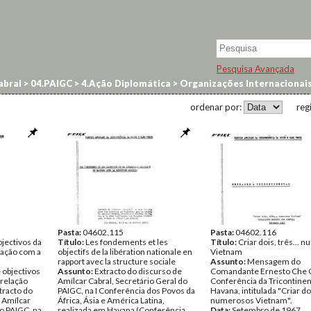
Pesquisa Avançada
abral
>
04.PAIGC
>
4.Ação Diplomática
>
Organizações Internacionai
ordenar por:
reg
Pasta:
04602.115
Pasta:
04602.116
jectivos da
Título:
Les fondements et les
Título:
Criar dois, três...
lação com a
objectifs de la libération nationale en
Vietnam
rapport avec la structure sociale
Assunto:
Mensagem do
objectivos
Assunto:
Extracto do discurso de
Comandante Ernesto Che G
 relação
Amílcar Cabral, Secretário Geral do
Conferência da Tricontine
tracto do
PAIGC, na I Conferência dos Povos da
Havana, intitulada "Criar doi
 Amílcar
África, Ásia e América Latina,
numerosos Vietnam".
do PAIGC, na
realizada em Havana (Conferência
Data:
Setembro de 1967