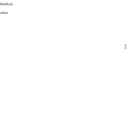
Amílcar
ntos
1