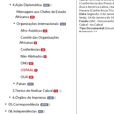
I Conferência dos Povos d
4.Ação Diplomática
662
I
Ásia e América Latina, re
Havana (Conferência Trico
Mensagens aos Chefes de Estado
Data:
Segunda, 3 de Janei
Africanos
Sexta, 14 de Janeiro de 1
39
Fundo:
DAC - Documento
Organizações Internacionais
113
Cabral - Iva Cabral
Tipo Documental:
Docum
Afro-Asiáticos
13
Página(s):
27
Comité das Organizações
Africanas
5
Conferências
18
Não-Alinhados
5
ONU
43
OSPAAL
3
OUA
26
Países
510
5.Textos de Amílcar Cabral
71
I
6.Órgãos de Imprensa
128
I
05.Correspondência
4650
I
06.Independências
42
I