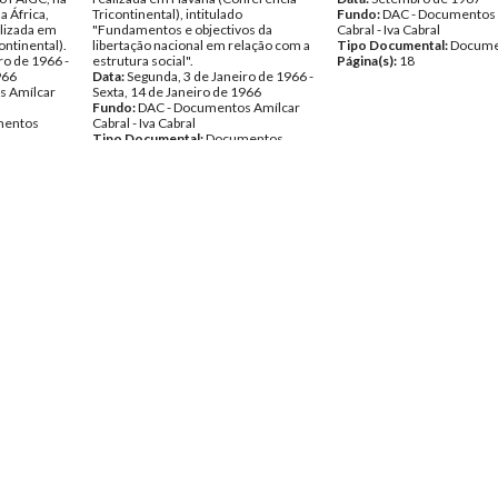
a África,
Tricontinental), intitulado
Fundo:
DAC - Documentos 
alizada em
"Fundamentos e objectivos da
Cabral - Iva Cabral
ntinental).
libertação nacional em relação com a
Tipo Documental:
Docume
ro de 1966 -
estrutura social".
Página(s):
18
966
Data:
Segunda, 3 de Janeiro de 1966 -
s Amílcar
Sexta, 14 de Janeiro de 1966
Fundo:
DAC - Documentos Amílcar
entos
Cabral - Iva Cabral
Tipo Documental:
Documentos
Página(s):
26