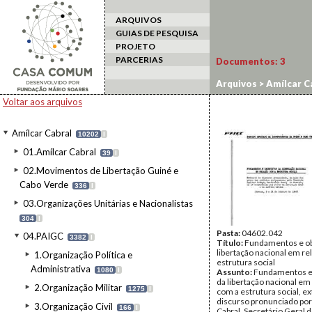
ARQUIVOS
GUIAS DE PESQUISA
PROJETO
PARCERIAS
Documentos:
3
Arquivos
>
Amílcar C
Voltar aos arquivos
Amílcar Cabral
10202
I
01.Amílcar Cabral
39
I
02.Movimentos de Libertação Guiné e
Cabo Verde
336
I
03.Organizações Unitárias e Nacionalistas
304
I
Pasta:
04602.042
04.PAIGC
3382
I
Título:
Fundamentos e ob
libertação nacional em re
1.Organização Política e
estrutura social
Administrativa
1080
I
Assunto:
Fundamentos e 
da libertação nacional em
2.Organização Militar
1275
I
com a estrutura social, ex
discurso pronunciado por
3.Organização Civil
166
I
Cabral, Secretário Geral 