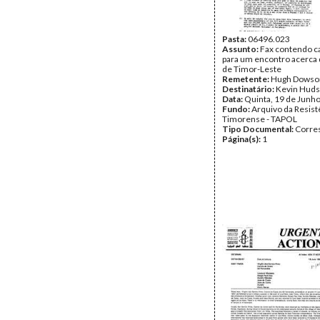
Pasta:
06496.023
Assunto:
Fax contendo ca
para um encontro acerca 
de Timor-Leste
Remetente:
Hugh Dowso
Destinatário:
Kevin Hud
Data:
Quinta, 19 de Junh
Fundo:
Arquivo da Resist
Timorense - TAPOL
Tipo Documental:
Corre
Página(s):
1