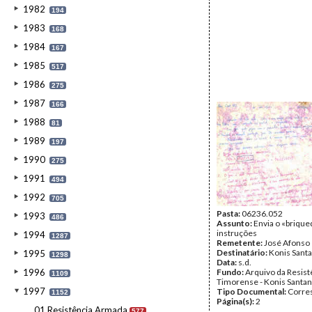
1982
194
1983
168
1984
167
1985
517
1986
275
1987
166
1988
81
1989
197
1990
275
1991
494
1992
705
Pasta:
06236.052
1993
486
Assunto:
Envia o «briqu
instruções
1994
1287
Remetente:
José Afonso
Destinatário:
Konis Sant
1995
1298
Data:
s.d.
1996
Fundo:
Arquivo da Resist
1109
Timorense - Konis Santa
1997
Tipo Documental:
Corre
1152
Página(s):
2
01.Resistência Armada
577