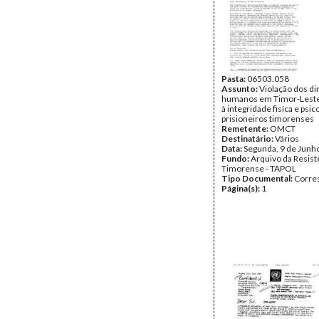
Pasta:
06503.058
Assunto:
Violação dos di
humanos em Timor-Leste
à integridade fisíca e psic
prisioneiros timorenses
Remetente:
OMCT
Destinatário:
Vários
Data:
Segunda, 9 de Junh
Fundo:
Arquivo da Resist
Timorense - TAPOL
Tipo Documental:
Corre
Página(s):
1