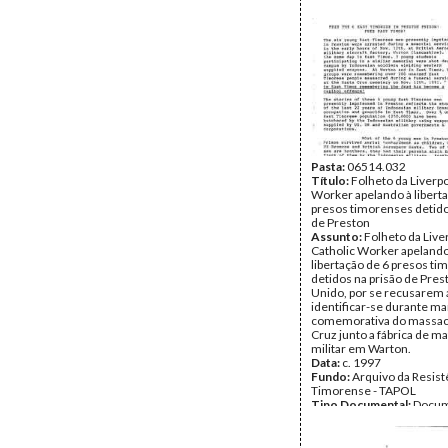
Pasta:
06514.032
Título:
Folheto da Liverpo
Worker apelando à libert
presos timorenses detido
de Preston
Assunto:
Folheto da Live
Catholic Worker apelando
libertação de 6 presos t
detidos na prisão de Pres
Unido, por se recusarem 
identificar-se durante m
comemorativa do massac
Cruz junto a fábrica de ma
militar em Warton.
Data:
c. 1997
Fundo:
Arquivo da Resist
Timorense - TAPOL
Tipo Documental:
Docum
Página(s):
2