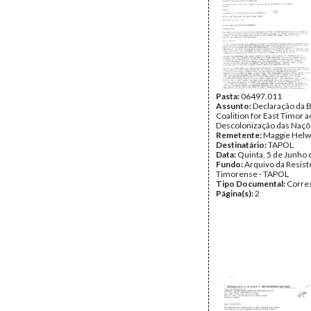
Pasta:
06497.011
Assunto:
Declaração da B
Coalition for East Timor 
Descolonização das Naçõ
Remetente:
Maggie Helw
Destinatário:
TAPOL
Data:
Quinta, 5 de Junho
Fundo:
Arquivo da Resist
Timorense - TAPOL
Tipo Documental:
Corre
Página(s):
2