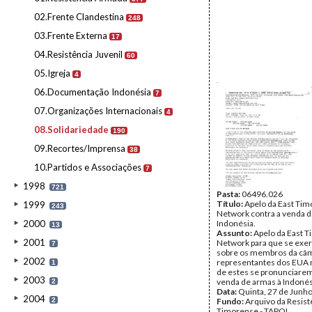
02.Frente Clandestina
248
03.Frente Externa
17
04.Resistência Juvenil
60
05.Igreja
4
06.Documentação Indonésia
7
07.Organizações Internacionais
4
08.Solidariedade
190
09.Recortes/Imprensa
38
10.Partidos e Associações
7
1998
721
Pasta:
06496.026
Título:
Apelo da East Tim
1999
243
Network contra a venda d
2000
Indonésia.
13
Assunto:
Apelo da East T
2001
Network para que se exer
7
sobre os membros da câ
2002
representantes dos EUA 
1
de estes se pronunciarem
2003
venda de armas à Indonés
2
Data:
Quinta, 27 de Junh
2004
2
Fundo:
Arquivo da Resist
Timorense - TAPOL