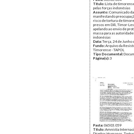
Título:
Lista de timorens
pelas forças indonésias
Assunto:
Comunicado d
manifestando preocupaç
risco de tortura de timor
presos em Dili, Timor-Les
apelando ao envio de pro
massa para as autoridade
indonésias
Data:
Terça, 24 de Junho
Fundo:
Arquivo da Resist
Timorense - TAPOL
Tipo Documental:
Docum
Página(s):
3
Pasta:
06503.059
Título:
Amnistia Internac
Direitos Humanos. Tortur