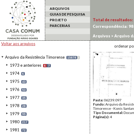
ARQUIVOS
GUIAS DE PESQUISA
Total de resultados:
PROJETO
PARCERIAS
Correspondência:
98
Arquivos
>
Arquivo d
Voltar aos arquivos
ordenar po
Arquivo da Resistência Timorense
15878
I
1973 e anteriores
6
7
1974
6
1975
43
1976
53
1977
35
Pasta:
06239.097
Fundo:
Arquivo da Resist
1978
28
Timorense - Konis Santa
Tipo Documental:
Docum
1979
99
Página(s):
4
1980
217
1981
72