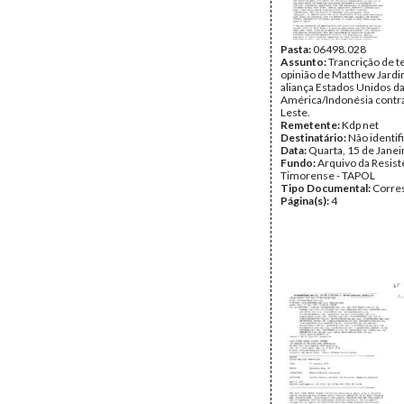
Pasta:
06498.028
Assunto:
Trancrição de t
opinião de Matthew Jardi
aliança Estados Unidos d
América/Indonésia contr
Leste.
Remetente:
Kdp net
Destinatário:
Não identif
Data:
Quarta, 15 de Janei
Fundo:
Arquivo da Resist
Timorense - TAPOL
Tipo Documental:
Corre
Página(s):
4