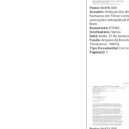
Pasta:
06498.030
Assunto:
Violação dos di
humanos em Timor-Leste
execuções extrajudicial 
Bom.
Remetente:
ETHRC
Destinatário:
Vários
Data:
Sexta, 17 de Janeir
Fundo:
Arquivo da Resist
Timorense - TAPOL
Tipo Documental:
Corre
Página(s):
1
Pasta:
06423.005