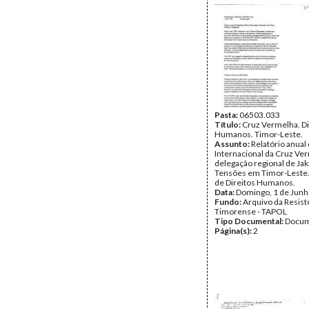
Pasta:
06503.033
Título:
Cruz Vermelha. Di
Humanos. Timor-Leste.
Assunto:
Relatório anual
Internacional da Cruz Ver
delegação regional de Jak
Tensões em Timor-Leste.
de Direitos Humanos.
Data:
Domingo, 1 de Junh
Fundo:
Arquivo da Resist
Timorense - TAPOL
Tipo Documental:
Docum
Página(s):
2