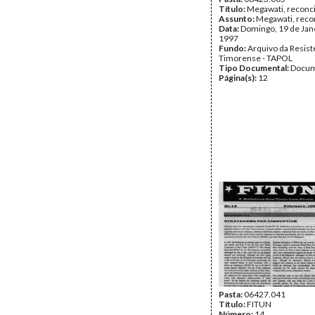
Título:
Megawati, reconci
Assunto:
Megawati, reco
Data:
Domingo, 19 de Jan
1997
Fundo:
Arquivo da Resist
Timorense - TAPOL
Tipo Documental:
Docum
Página(s):
12
Pasta:
06427.041
Título:
FITUN
Número:
14