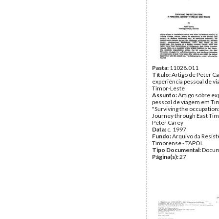
Pasta:
11028.011
Título:
Artigo de Peter C
experiência pessoal de 
Timor-Leste
Assunto:
Artigo sobre ex
pessoal de viagem em Ti
"Surviving the occupation
Journey through East Tim
Peter Carey
Data:
c. 1997
Fundo:
Arquivo da Resist
Timorense - TAPOL
Tipo Documental:
Docum
Página(s):
27