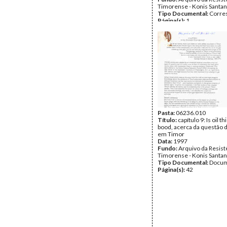
Timorense - Konis Santa
Tipo Documental:
Corre
Página(s):
1
Pasta:
06236.010
Título:
capítulo 9: Is oil t
bood, acerca da questão d
em Timor
Data:
1997
Fundo:
Arquivo da Resist
Timorense - Konis Santa
Tipo Documental:
Docum
Página(s):
42