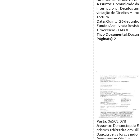
Assunto:
Comunicado da
Internacional. Detidos ti
violação de Direitos Hum
Tortura.
Data:
Quinta, 26 de Junh
Fundo:
Arquivo da Resist
Timorense - TAPOL
Tipo Documental:
Docum
Página(s):
2
Pasta:
06503.078
Assunto:
Denúncia pela 
prisões arbitrárias em Dili,
Baucau pelas forças indo
Remetente:
Kdp Net