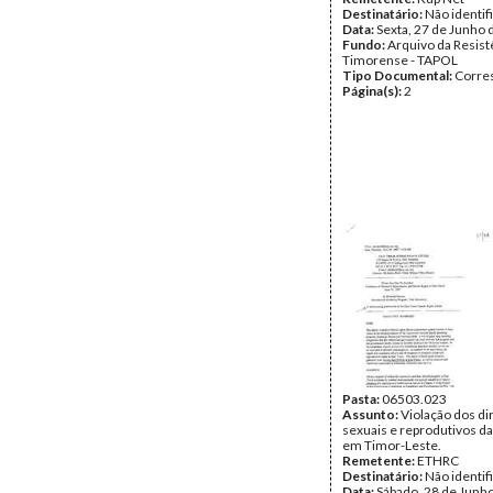
Destinatário:
Não identif
Data:
Sexta, 27 de Junho 
Fundo:
Arquivo da Resist
Timorense - TAPOL
Tipo Documental:
Corre
Página(s):
2
Pasta:
06503.023
Assunto:
Violação dos di
sexuais e reprodutivos d
em Timor-Leste.
Remetente:
ETHRC
Destinatário:
Não identif
Data:
Sábado, 28 de Junh