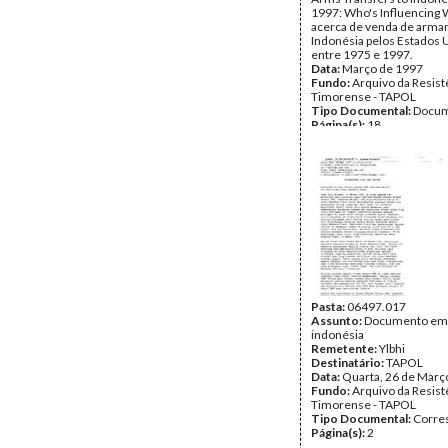
1997: Who's Influencing
acerca de venda de arma
Indonésia pelos Estados 
entre 1975 e 1997.
Data:
Março de 1997
Fundo:
Arquivo da Resist
Timorense - TAPOL
Tipo Documental:
Docum
Página(s):
18
Pasta:
06497.017
Assunto:
Documento em
indonésia
Remetente:
Ylbhi
Destinatário:
TAPOL
Data:
Quarta, 26 de Març
Fundo:
Arquivo da Resist
Timorense - TAPOL
Tipo Documental:
Corre
Página(s):
2