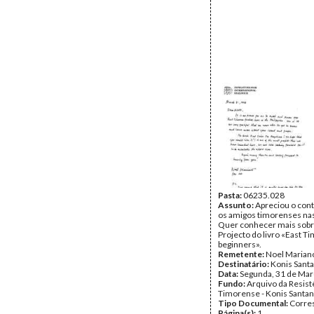
Pasta:
06235.028
Assunto:
Apreciou o con
os amigos timorenses nas 
Quer conhecer mais sobr
Projecto do livro «East Ti
beginners».
Remetente:
Noel Marian
Destinatário:
Konis Sant
Data:
Segunda, 31 de Mar
Fundo:
Arquivo da Resist
Timorense - Konis Santa
Tipo Documental:
Corre
Página(s):
1