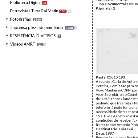
Biblioteca Digital
63
Tipo Documental:
Docum
Página(s):
2
Entrevistas Tuba Rai Metin
154
I
Fotografias
2460
Imprensa pós-Independência
3058
I
RESISTÊNCIA-DIVERSOS
2
Videos AMRT
21
I
Pasta:
05010.193
Assunto:
Carta de Antóni
Pereira, Comissão para os
Povo Maubere-CDPM para 
Vice-Secretário do Comit
da Luta/Frente Clandest
pedindo que trasmita a N
telefone já pode funcion
necessidade de fazer tes
15 a 18 de Agosto só est
condições de receber fax
Remetente:
António Pint
Destinatário:
Falu Txai
Data:
1997
Fundo:
Arquivo da Resist