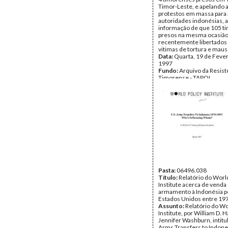
Timor-Leste, e apelando 
protestos em massa para 
autoridades indonésias, 
informação de que 105 t
presos na mesma ocasião
recentemente libertados
vitimas de tortura e maus 
Data:
Quarta, 19 de Fever
1997
Fundo:
Arquivo da Resist
Timorense - TAPOL
Tipo Documental:
Docum
Página(s):
2
Pasta:
06496.038
Título:
Relatório do Worl
Institute acerca de venda
armamento à Indonésia p
Estados Unidos entre 19
Assunto:
Relatório do Wo
Institute, por William D. 
Jennifer Washburn, intitu
Arms Transfers to Indone