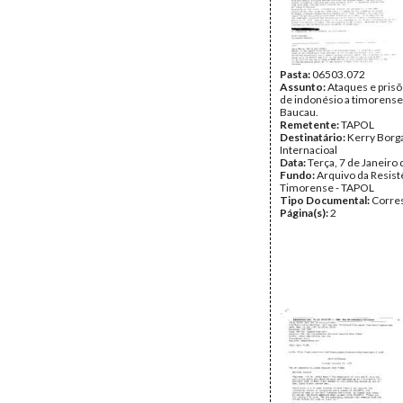
Pasta:
06503.072
Assunto:
Ataques e prisõ
de indonésio a timorens
Baucau.
Remetente:
TAPOL
Destinatário:
Kerry Borg
Internacioal
Data:
Terça, 7 de Janeiro
Fundo:
Arquivo da Resist
Timorense - TAPOL
Tipo Documental:
Corre
Página(s):
2