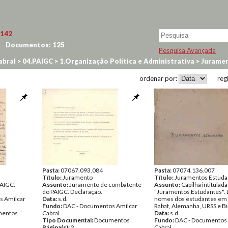
142
Documentos:
125
Pesquisa Avançada
abral
>
04.PAIGC
>
1.Organização Política e Administrativa
>
Jurame
ordenar por:
reg
Pasta:
07067.093.084
Pasta:
07074.136.007
Título:
Juramento
Título:
Juramentos Estuda
AIGC.
Assunto:
Juramento de combatente
Assunto:
Capilha intitulada
do PAIGC. Declaração.
"Juramentos Estudantes". L
s Amílcar
Data:
s.d.
nomes dos estudantes em 
Fundo:
DAC - Documentos Amílcar
Rabat, Alemanha, URSS e Bu
entos
Cabral
Data:
s.d.
Tipo Documental:
Documentos
Fundo:
DAC - Documentos 
Página(s):
2
Cabral