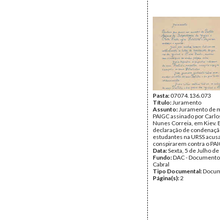
Pasta:
07074.136.073
Título:
Juramento
Assunto:
Juramento de m
PAIGC assinado por Carlo
Nunes Correia, em Kiev. 
declaração de condenaçã
estudantes na URSS acus
conspirarem contra o PA
Data:
Sexta, 5 de Julho d
Fundo:
DAC - Documento
Cabral
Tipo Documental:
Docum
Página(s):
2