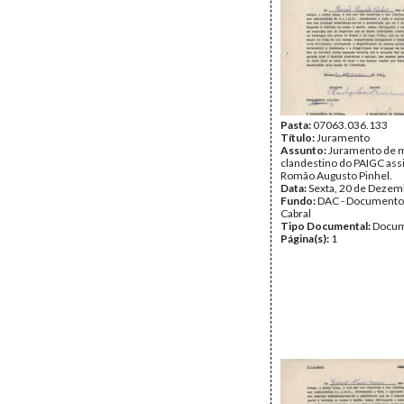
Pasta:
07063.036.133
Título:
Juramento
Assunto:
Juramento de m
clandestino do PAIGC ass
Romão Augusto Pinhel.
Data:
Sexta, 20 de Dezem
Fundo:
DAC - Documento
Cabral
Tipo Documental:
Docum
Página(s):
1