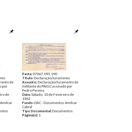
Pasta:
07067.093.190
nto
Título:
Declaração/Juramento
mento de
Assunto:
Declaração/Juramento de
o por
militante do PAIGC assinado por
Pedro Pereira.
iro de
Data:
Sábado, 10 de Fevereiro de
1962
Amílcar
Fundo:
DAC - Documentos Amílcar
Cabral
ntos
Tipo Documental:
Documentos
Página(s):
1