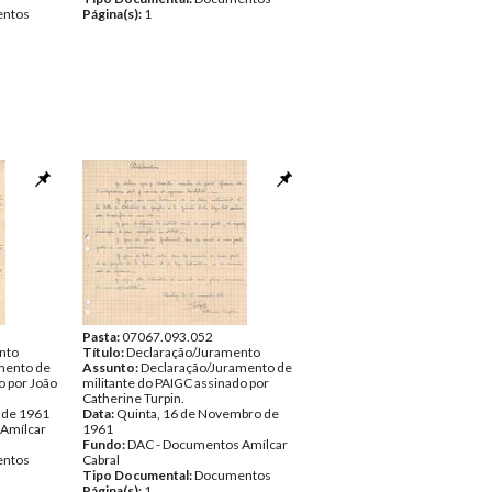
ntos
Página(s):
1
Pasta:
07067.093.052
nto
Título:
Declaração/Juramento
mento de
Assunto:
Declaração/Juramento de
o por João
militante do PAIGC assinado por
Catherine Turpin.
 de 1961
Data:
Quinta, 16 de Novembro de
Amílcar
1961
Fundo:
DAC - Documentos Amílcar
ntos
Cabral
Tipo Documental:
Documentos
Página(s):
1