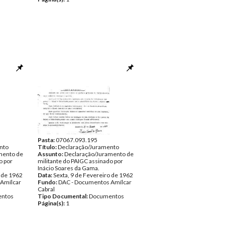
Pasta:
07067.093.195
nto
Título:
Declaração/Juramento
mento de
Assunto:
Declaração/Juramento de
o por
militante do PAIGC assinado por
Inácio Soares da Gama.
o de 1962
Data:
Sexta, 9 de Fevereiro de 1962
Amílcar
Fundo:
DAC - Documentos Amílcar
Cabral
ntos
Tipo Documental:
Documentos
Página(s):
1