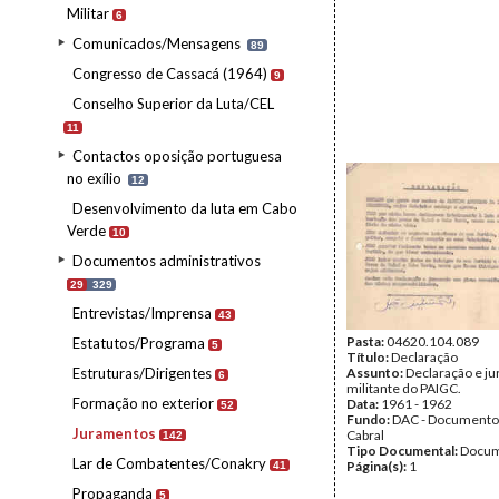
Militar
6
Comunicados/Mensagens
89
Congresso de Cassacá (1964)
9
Conselho Superior da Luta/CEL
11
Contactos oposição portuguesa
no exílio
12
Desenvolvimento da luta em Cabo
Verde
10
Documentos administrativos
29
329
Entrevistas/Imprensa
43
Pasta:
04620.104.089
Estatutos/Programa
5
Título:
Declaração
Estruturas/Dirigentes
Assunto:
Declaração e j
6
militante do PAIGC.
Formação no exterior
Data:
1961 - 1962
52
Fundo:
DAC - Documento
Juramentos
Cabral
142
Tipo Documental:
Docum
Lar de Combatentes/Conakry
Página(s):
1
41
Propaganda
5