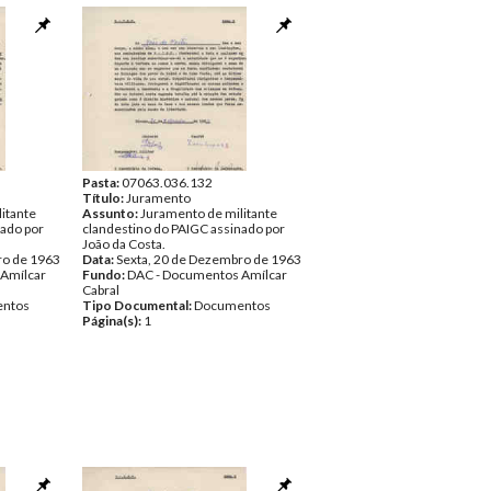
Pasta:
07063.036.132
Título:
Juramento
itante
Assunto:
Juramento de militante
nado por
clandestino do PAIGC assinado por
João da Costa.
ro de 1963
Data:
Sexta, 20 de Dezembro de 1963
Amílcar
Fundo:
DAC - Documentos Amílcar
Cabral
ntos
Tipo Documental:
Documentos
Página(s):
1