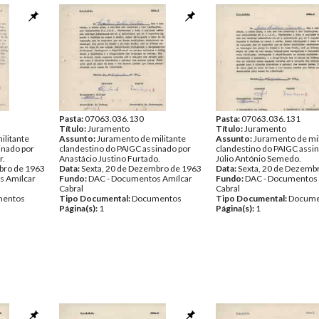
Pasta:
07063.036.130
Pasta:
07063.036.131
Título:
Juramento
Título:
Juramento
ilitante
Assunto:
Juramento de militante
Assunto:
Juramento de mil
inado por
clandestino do PAIGC assinado por
clandestino do PAIGC assi
r.
Anastácio Justino Furtado.
Júlio António Semedo.
bro de 1963
Data:
Sexta, 20 de Dezembro de 1963
Data:
Sexta, 20 de Dezemb
s Amílcar
Fundo:
DAC - Documentos Amílcar
Fundo:
DAC - Documentos 
Cabral
Cabral
entos
Tipo Documental:
Documentos
Tipo Documental:
Docume
Página(s):
1
Página(s):
1