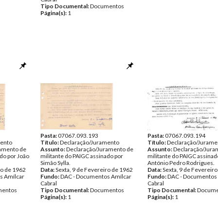
Tipo Documental:
Documentos
Página(s):
1
Pasta:
07067.093.193
Pasta:
07067.093.194
mento
Título:
Declaração/Juramento
Título:
Declaração/Jurame
amento de
Assunto:
Declaração/Juramento de
Assunto:
Declaração/Jura
do por João
militante do PAIGC assinado por
militante do PAIGC assinad
Simão Sylla.
António Pedro Rodrigues.
ro de 1962
Data:
Sexta, 9 de Fevereiro de 1962
Data:
Sexta, 9 de Fevereir
s Amílcar
Fundo:
DAC - Documentos Amílcar
Fundo:
DAC - Documentos 
Cabral
Cabral
entos
Tipo Documental:
Documentos
Tipo Documental:
Docume
Página(s):
1
Página(s):
1