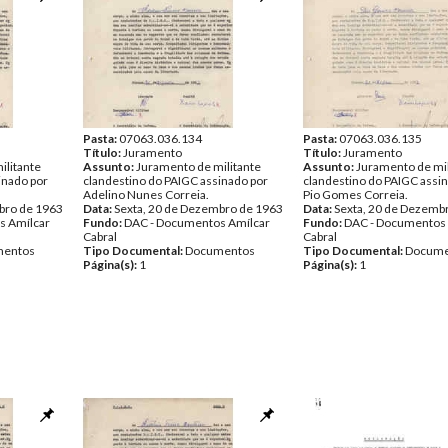
Pasta:
07063.036.134
Pasta:
07063.036.135
Título:
Juramento
Título:
Juramento
ilitante
Assunto:
Juramento de militante
Assunto:
Juramento de mil
inado por
clandestino do PAIGC assinado por
clandestino do PAIGC assi
Adelino Nunes Correia.
Pio Gomes Correia.
bro de 1963
Data:
Sexta, 20 de Dezembro de 1963
Data:
Sexta, 20 de Dezemb
s Amílcar
Fundo:
DAC - Documentos Amílcar
Fundo:
DAC - Documentos 
Cabral
Cabral
entos
Tipo Documental:
Documentos
Tipo Documental:
Docume
Página(s):
1
Página(s):
1