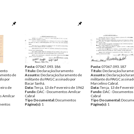
Pasta:
07067.093.186
Pasta:
07067.093.187
mento
Título:
Declaração/Juramento
Título:
Declaração/Jurame
amento de
Assunto:
Declaração/Juramento de
Assunto:
Declaração/Jura
ado por
militante do PAIGC assinado por
militante do PAIGC assinad
Bacar Sanhá.
Marcelino Cabral.
eiro de
Data:
Terça, 13 de Fevereiro de 1962
Data:
Terça, 13 de Feverei
Fundo:
DAC - Documentos Amílcar
Fundo:
DAC - Documentos 
s Amílcar
Cabral
Cabral
Tipo Documental:
Documentos
Tipo Documental:
Docume
entos
Página(s):
1
Página(s):
1