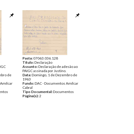
Pasta:
07063.036.128
Título:
Declaração
AIGC
Assunto:
Declaração de adesão ao
PAIGC assinada por Justino.
mbro de
Data:
Domingo, 1 de Dezembro de
1963
Amílcar
Fundo:
DAC - Documentos Amílcar
Cabral
ntos
Tipo Documental:
Documentos
Página(s):
2