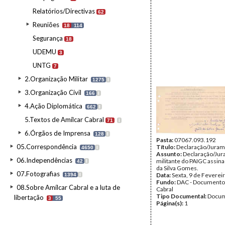
Relatórios/Directivas
62
Reuniões
18
114
Segurança
18
UDEMU
3
UNTG
7
2.Organização Militar
1275
I
3.Organização Civil
166
I
4.Ação Diplomática
662
I
5.Textos de Amílcar Cabral
71
I
6.Órgãos de Imprensa
128
I
Pasta:
07067.093.192
05.Correspondência
Título:
Declaração/Jura
4650
I
Assunto:
Declaração/Jur
06.Independências
militante do PAIGC assina
42
I
da Silva Gomes.
07.Fotografias
Data:
Sexta, 9 de Feverei
1394
I
Fundo:
DAC - Documento
08.Sobre Amílcar Cabral e a luta de
Cabral
Tipo Documental:
Docum
libertação
3
55
Página(s):
1