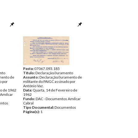
Pasta:
07067.093.185
nto
Título:
Declaração/Juramento
mento de
Assunto:
Declaração/Juramento de
o por
militante do PAIGC assinado por
António Vaz.
ro de 1962
Data:
Quarta, 14 de Fevereiro de
Amílcar
1962
Fundo:
DAC - Documentos Amílcar
ntos
Cabral
Tipo Documental:
Documentos
Página(s):
1