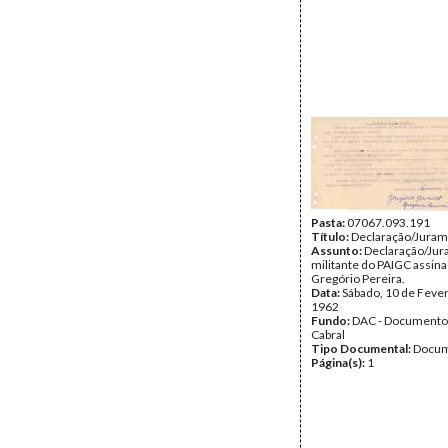
Pasta:
07067.093.191
Título:
Declaração/Jura
Assunto:
Declaração/Jur
militante do PAIGC assin
Gregório Pereira.
Data:
Sábado, 10 de Fever
1962
Fundo:
DAC - Documento
Cabral
Tipo Documental:
Docum
Página(s):
1