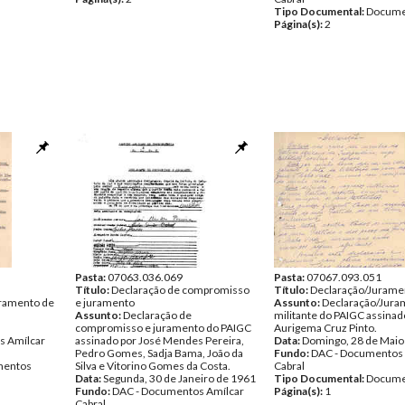
Tipo Documental:
Docume
Página(s):
2
Pasta:
07063.036.069
Pasta:
07067.093.051
Título:
Declaração de compromisso
Título:
Declaração/Jurame
uramento de
e juramento
Assunto:
Declaração/Jura
Assunto:
Declaração de
militante do PAIGC assinad
compromisso e juramento do PAIGC
Aurigema Cruz Pinto.
s Amílcar
assinado por José Mendes Pereira,
Data:
Domingo, 28 de Maio
Pedro Gomes, Sadja Bama, João da
Fundo:
DAC - Documentos 
entos
Silva e Vitorino Gomes da Costa.
Cabral
Data:
Segunda, 30 de Janeiro de 1961
Tipo Documental:
Docume
Fundo:
DAC - Documentos Amílcar
Página(s):
1
Cabral