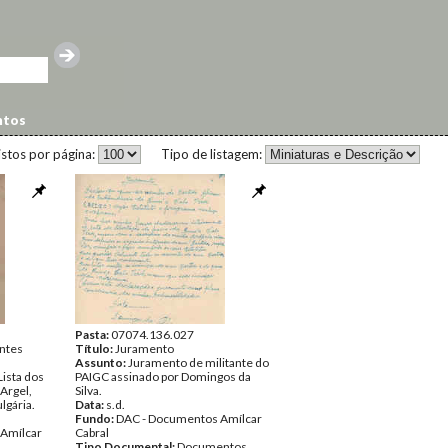
ntos
istos por página:
Tipo de listagem:
Pasta:
07074.136.027
ntes
Título:
Juramento
Assunto:
Juramento de militante do
ista dos
PAIGC assinado por Domingos da
Argel,
Silva.
lgária.
Data:
s.d.
Fundo:
DAC - Documentos Amílcar
Amílcar
Cabral
Tipo Documental:
Documentos