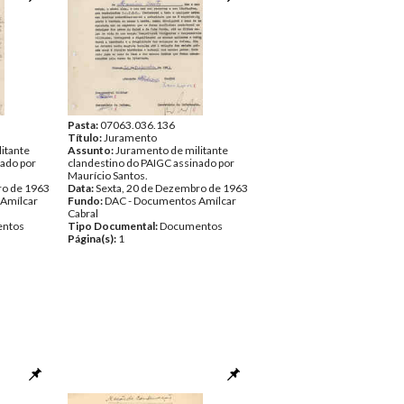
Pasta:
07063.036.136
Título:
Juramento
itante
Assunto:
Juramento de militante
nado por
clandestino do PAIGC assinado por
Maurício Santos.
ro de 1963
Data:
Sexta, 20 de Dezembro de 1963
Amílcar
Fundo:
DAC - Documentos Amílcar
Cabral
ntos
Tipo Documental:
Documentos
Página(s):
1