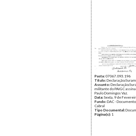
Pasta:
07067.093.196
Título:
Declaração/Jura
Assunto:
Declaração/Jur
militante do PAIGC assin
Paulo Domingos Vaz.
Data:
Sexta, 9 de Feverei
Fundo:
DAC - Documento
Cabral
Tipo Documental:
Docum
Página(s):
1