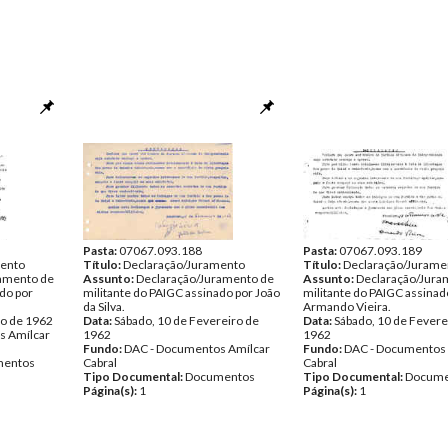
Pasta:
07067.093.188
Pasta:
07067.093.189
mento
Título:
Declaração/Juramento
Título:
Declaração/Jurame
amento de
Assunto:
Declaração/Juramento de
Assunto:
Declaração/Jura
ado por
militante do PAIGC assinado por João
militante do PAIGC assinad
da Silva.
Armando Vieira.
ro de 1962
Data:
Sábado, 10 de Fevereiro de
Data:
Sábado, 10 de Fevere
s Amílcar
1962
1962
Fundo:
DAC - Documentos Amílcar
Fundo:
DAC - Documentos 
entos
Cabral
Cabral
Tipo Documental:
Documentos
Tipo Documental:
Docume
Página(s):
1
Página(s):
1