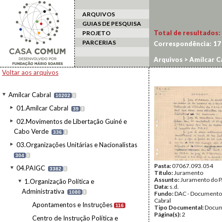
ARQUIVOS
GUIAS DE PESQUISA
Total de resultados:
PROJETO
PARCERIAS
Correspondência:
17
Arquivos
>
Amílcar C
Voltar aos arquivos
Amílcar Cabral
10202
I
01.Amílcar Cabral
39
I
02.Movimentos de Libertação Guiné e
Cabo Verde
336
I
03.Organizações Unitárias e Nacionalistas
304
I
Pasta:
07067.093.054
04.PAIGC
3382
I
Título:
Juramento
Assunto:
Juramento do P
1.Organização Política e
Data:
s.d.
Administrativa
1080
I
Fundo:
DAC - Documento
Cabral
Apontamentos e Instruções
116
Tipo Documental:
Docum
Página(s):
2
Centro de Instrução Política e