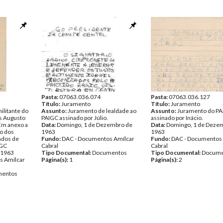
Pasta:
07063.036.074
Pasta:
07063.036.127
Título:
Juramento
Título:
Juramento
ilitante do
Assunto:
Juramento de lealdade ao
Assunto:
Juramento do P
s Augusto
PAIGC assinado por Júlio.
assinado por Inácio.
Em anexo a
Data:
Domingo, 1 de Dezembro de
Data:
Domingo, 1 de Deze
o dos
1963
1963
ados de
Fundo:
DAC - Documentos Amílcar
Fundo:
DAC - Documentos 
IGC
Cabral
Cabral
e 1963
Tipo Documental:
Documentos
Tipo Documental:
Docume
s Amílcar
Página(s):
1
Página(s):
2
entos