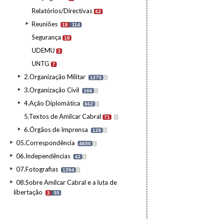
Relatórios/Directivas
62
Reuniões
18
114
Segurança
18
UDEMU
3
UNTG
7
2.Organização Militar
1275
I
3.Organização Civil
166
I
4.Ação Diplomática
662
I
5.Textos de Amílcar Cabral
71
I
6.Órgãos de Imprensa
128
I
05.Correspondência
4650
I
06.Independências
42
I
07.Fotografias
1394
I
08.Sobre Amílcar Cabral e a luta de
libertação
3
55