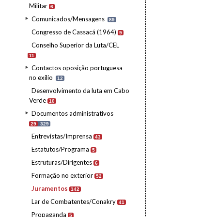
Militar
6
Comunicados/Mensagens
89
Congresso de Cassacá (1964)
9
Conselho Superior da Luta/CEL
11
Contactos oposição portuguesa
no exílio
12
Desenvolvimento da luta em Cabo
Verde
10
Documentos administrativos
29
329
Entrevistas/Imprensa
43
Estatutos/Programa
5
Estruturas/Dirigentes
6
Formação no exterior
52
Juramentos
142
Lar de Combatentes/Conakry
41
Propaganda
5