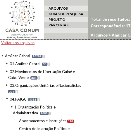
ARQUIVOS
GUIAS DE PESQUISA
Total de resultados:
PROJETO
PARCERIAS
Correspondência:
17
Arquivos
>
Amílcar C
Voltar aos arquivos
Amílcar Cabral
10202
I
01.Amílcar Cabral
39
I
02.Movimentos de Libertação Guiné e
Cabo Verde
336
I
03.Organizações Unitárias e Nacionalistas
304
I
04.PAIGC
3382
I
1.Organização Política e
Administrativa
1080
I
Apontamentos e Instruções
116
Centro de Instrução Política e