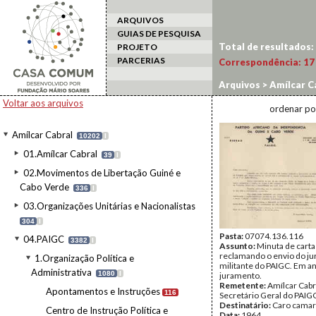
ARQUIVOS
GUIAS DE PESQUISA
Total de resultados:
PROJETO
PARCERIAS
Correspondência:
17
Arquivos
>
Amílcar C
Voltar aos arquivos
ordenar po
Amílcar Cabral
10202
I
01.Amílcar Cabral
39
I
02.Movimentos de Libertação Guiné e
Cabo Verde
336
I
03.Organizações Unitárias e Nacionalistas
304
I
Pasta:
07074.136.116
04.PAIGC
3382
I
Assunto:
Minuta de carta
reclamando o envio do j
1.Organização Política e
militante do PAIGC. Em a
Administrativa
1080
I
juramento.
Remetente:
Amílcar Cabr
Apontamentos e Instruções
116
Secretário Geral do PAIG
Destinatário:
Caro cama
Centro de Instrução Política e
Data:
1964