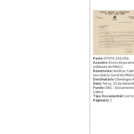
Pasta:
07074.136.056
Assunto:
Envio do juram
militante do PAIGC.
Remetente:
Amílcar Cabr
Secretário Geral do PAIG
Destinatário:
Domingos 
Data:
Terça, 15 de Setem
Fundo:
DAC - Documento
Cabral
Tipo Documental:
Corre
Página(s):
1