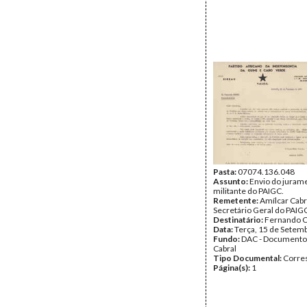
Pasta:
07074.136.048
Assunto:
Envio do juram
militante do PAIGC.
Remetente:
Amílcar Cabr
Secretário Geral do PAIG
Destinatário:
Fernando C
Data:
Terça, 15 de Setem
Fundo:
DAC - Documento
Cabral
Tipo Documental:
Corre
Página(s):
1