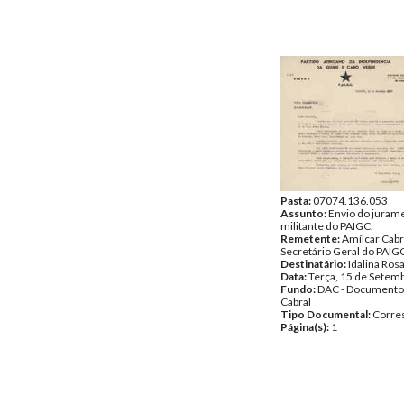
Pasta:
07074.136.053
Assunto:
Envio do juram
militante do PAIGC.
Remetente:
Amílcar Cabr
Secretário Geral do PAIG
Destinatário:
Idalina Ros
Data:
Terça, 15 de Setem
Fundo:
DAC - Documento
Cabral
Tipo Documental:
Corre
Página(s):
1