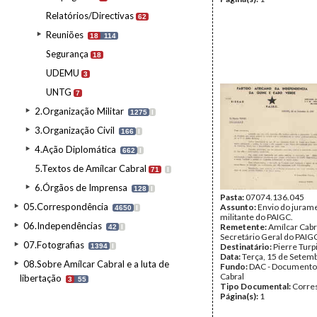
Relatórios/Directivas
62
Reuniões
18
114
Segurança
18
UDEMU
3
UNTG
7
2.Organização Militar
1275
I
3.Organização Civil
166
I
4.Ação Diplomática
662
I
5.Textos de Amílcar Cabral
71
I
6.Órgãos de Imprensa
128
I
Pasta:
07074.136.045
05.Correspondência
Assunto:
Envio do juram
4650
I
militante do PAIGC.
06.Independências
Remetente:
Amílcar Cabr
42
I
Secretário Geral do PAIG
07.Fotografias
Destinatário:
Pierre Turp
1394
I
Data:
Terça, 15 de Setem
08.Sobre Amílcar Cabral e a luta de
Fundo:
DAC - Documento
Cabral
libertação
3
55
Tipo Documental:
Corre
Página(s):
1