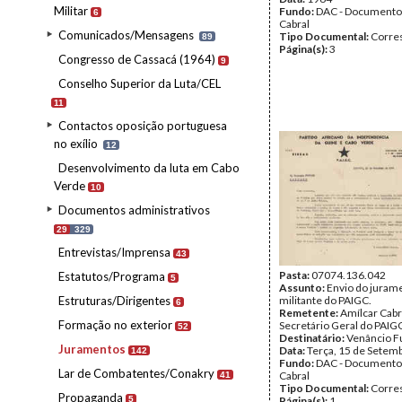
Militar
Fundo:
DAC - Documento
6
Cabral
Comunicados/Mensagens
Tipo Documental:
Corre
89
Página(s):
3
Congresso de Cassacá (1964)
9
Conselho Superior da Luta/CEL
11
Contactos oposição portuguesa
no exílio
12
Desenvolvimento da luta em Cabo
Verde
10
Documentos administrativos
29
329
Entrevistas/Imprensa
43
Pasta:
07074.136.042
Estatutos/Programa
5
Assunto:
Envio do juram
Estruturas/Dirigentes
militante do PAIGC.
6
Remetente:
Amílcar Cabr
Formação no exterior
Secretário Geral do PAIG
52
Destinatário:
Venâncio F
Juramentos
Data:
Terça, 15 de Setem
142
Fundo:
DAC - Documento
Lar de Combatentes/Conakry
Cabral
41
Tipo Documental:
Corre
Propaganda
5
Página(s):
1