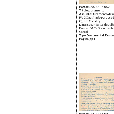
Pasta:
07074.136.069
Título:
Juramento
Assunto:
Juramento de m
PAIGC assinado por José
(?), em Conakry.
Data:
Segunda, 13 de Jul
Fundo:
DAC - Documento
Cabral
Tipo Documental:
Docum
Página(s):
1
Pasta:
07074.136.097