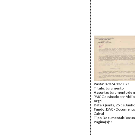
Pasta:
07074.136.071
Título:
Juramento
Assunto:
Juramento de m
PAIGC assinado por Abíli
Argel.
Data:
Quinta, 25 de Junh
Fundo:
DAC - Documento
Cabral
Tipo Documental:
Docum
Página(s):
1