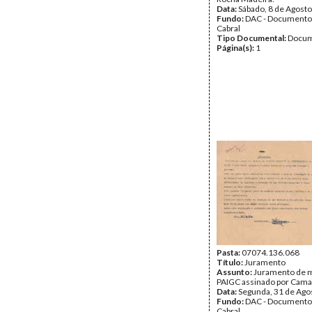
Data:
Sábado, 8 de Agost
Fundo:
DAC - Documento
Cabral
Tipo Documental:
Docum
Página(s):
1
Pasta:
07074.136.068
Título:
Juramento
Assunto:
Juramento de m
PAIGC assinado por Cama
Data:
Segunda, 31 de Ago
Fundo:
DAC - Documento
Cabral