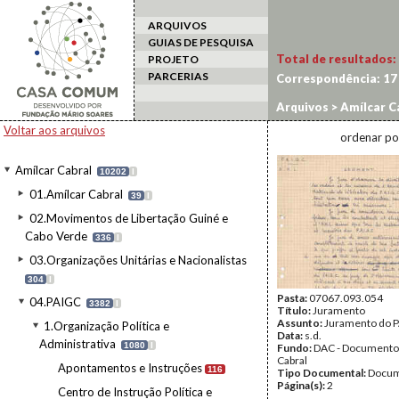
ARQUIVOS
GUIAS DE PESQUISA
Total de resultados:
PROJETO
PARCERIAS
Correspondência:
17
Arquivos
>
Amílcar C
Voltar aos arquivos
ordenar po
Amílcar Cabral
10202
I
01.Amílcar Cabral
39
I
02.Movimentos de Libertação Guiné e
Cabo Verde
336
I
03.Organizações Unitárias e Nacionalistas
304
I
Pasta:
07067.093.054
04.PAIGC
3382
I
Título:
Juramento
Assunto:
Juramento do P
1.Organização Política e
Data:
s.d.
Administrativa
1080
I
Fundo:
DAC - Documento
Cabral
Apontamentos e Instruções
116
Tipo Documental:
Docum
Página(s):
2
Centro de Instrução Política e