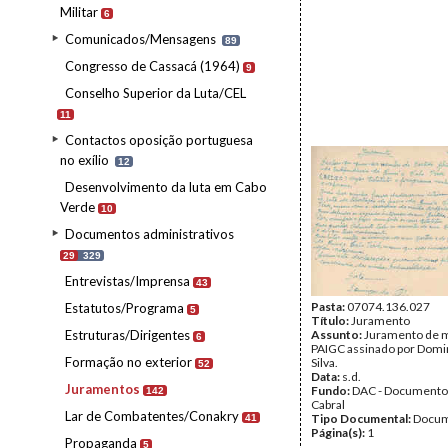
Militar
6
Comunicados/Mensagens
89
Congresso de Cassacá (1964)
9
Conselho Superior da Luta/CEL
11
Contactos oposição portuguesa
no exílio
12
Desenvolvimento da luta em Cabo
Verde
10
Documentos administrativos
29
329
Entrevistas/Imprensa
43
Pasta:
07074.136.027
Estatutos/Programa
5
Título:
Juramento
Estruturas/Dirigentes
Assunto:
Juramento de m
6
PAIGC assinado por Domi
Formação no exterior
Silva.
52
Data:
s.d.
Juramentos
Fundo:
DAC - Documento
142
Cabral
Lar de Combatentes/Conakry
Tipo Documental:
Docum
41
Página(s):
1
Propaganda
5