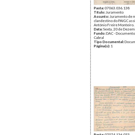
Pasta:
07063.036.138
Título:
Juramento
Assunto:
Juramento de m
clandestino do PAIGC ass
António Freire Monteiro.
Data:
Sexta, 20 de Dezem
Fundo:
DAC - Documento
Cabral
Tipo Documental:
Docum
Página(s):
1
Pasta:
07074.136.033