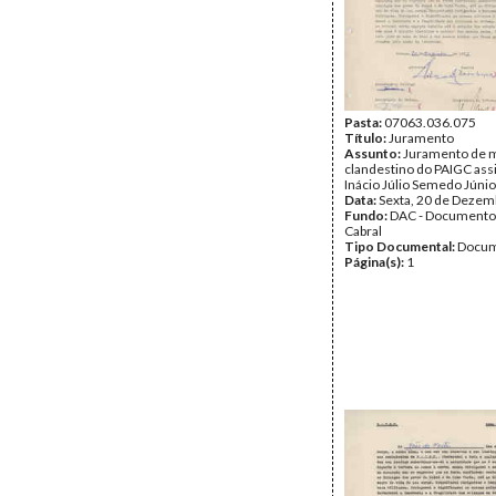
Pasta:
07063.036.075
Título:
Juramento
Assunto:
Juramento de m
clandestino do PAIGC ass
Inácio Júlio Semedo Júnio
Data:
Sexta, 20 de Dezem
Fundo:
DAC - Documento
Cabral
Tipo Documental:
Docum
Página(s):
1