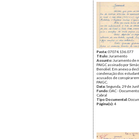
Pasta:
07074.136.077
Título:
Juramento
Assunto:
Juramento de m
PAIGC assinado por Simã
Benoliel. Em anexo a dec
condenação dos estudant
acusados de conspirarem
PAIGC.
Data:
Segunda, 29 de Jun
Fundo:
DAC - Documento
Cabral
Tipo Documental:
Docum
Página(s):
4