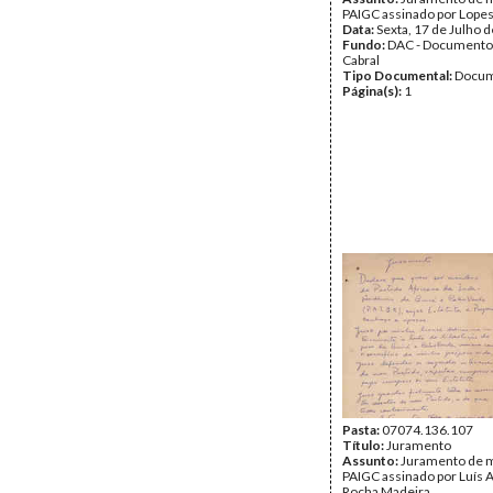
PAIGC assinado por Lopes
Data:
Sexta, 17 de Julho 
Fundo:
DAC - Documento
Cabral
Tipo Documental:
Docum
Página(s):
1
Pasta:
07074.136.107
Título:
Juramento
Assunto:
Juramento de m
PAIGC assinado por Luís A
Rocha Madeira.