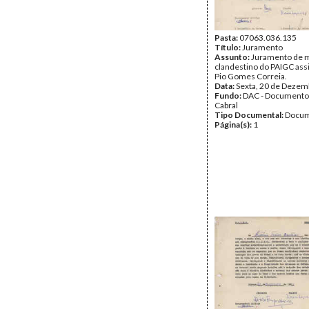
Pasta:
07063.036.135
Título:
Juramento
Assunto:
Juramento de m
clandestino do PAIGC ass
Pio Gomes Correia.
Data:
Sexta, 20 de Dezem
Fundo:
DAC - Documento
Cabral
Tipo Documental:
Docum
Página(s):
1