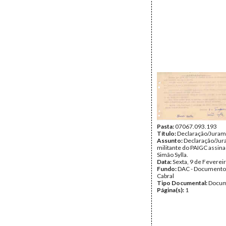
Pasta:
07067.093.193
Título:
Declaração/Jura
Assunto:
Declaração/Jur
militante do PAIGC assin
Simão Sylla.
Data:
Sexta, 9 de Feverei
Fundo:
DAC - Documento
Cabral
Tipo Documental:
Docum
Página(s):
1