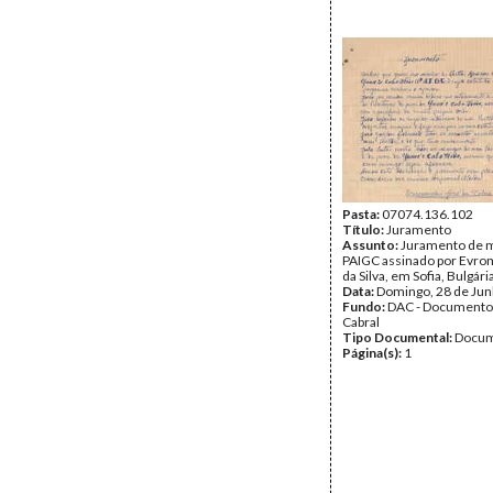
Pasta:
07074.136.102
Título:
Juramento
Assunto:
Juramento de m
PAIGC assinado por Evr
da Silva, em Sofia, Bulgári
Data:
Domingo, 28 de Ju
Fundo:
DAC - Documento
Cabral
Tipo Documental:
Docum
Página(s):
1