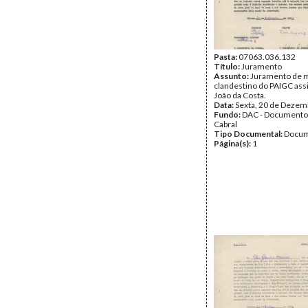
Pasta:
07063.036.132
Título:
Juramento
Assunto:
Juramento de m
clandestino do PAIGC ass
João da Costa.
Data:
Sexta, 20 de Dezem
Fundo:
DAC - Documento
Cabral
Tipo Documental:
Docum
Página(s):
1