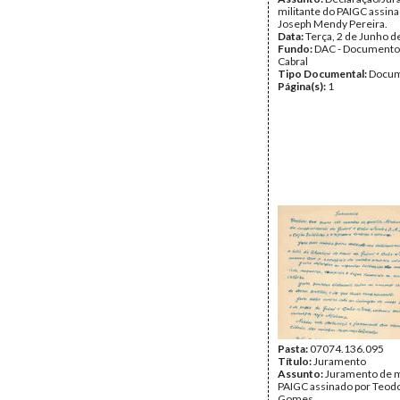
militante do PAIGC assin
Joseph Mendy Pereira.
Data:
Terça, 2 de Junho d
Fundo:
DAC - Documento
Cabral
Tipo Documental:
Docum
Página(s):
1
Pasta:
07074.136.095
Título:
Juramento
Assunto:
Juramento de m
PAIGC assinado por Teodo
Gomes.