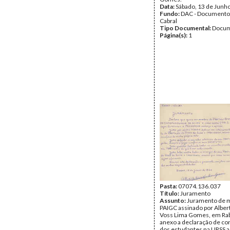
Data:
Sábado, 13 de Junh
Fundo:
DAC - Documento
Cabral
Tipo Documental:
Docum
Página(s):
1
Pasta:
07074.136.037
Título:
Juramento
Assunto:
Juramento de m
PAIGC assinado por Alber
Voss Lima Gomes, em Ra
anexo a declaração de c
dos estudantes na URSS 