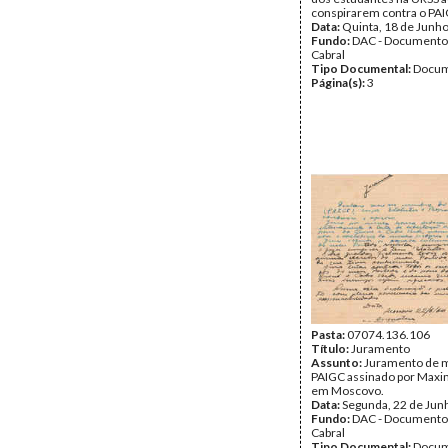
conspirarem contra o PAI
Data:
Quinta, 18 de Junh
Fundo:
DAC - Documento
Cabral
Tipo Documental:
Docum
Página(s):
3
Pasta:
07074.136.106
Título:
Juramento
Assunto:
Juramento de m
PAIGC assinado por Maxim
em Moscovo.
Data:
Segunda, 22 de Jun
Fundo:
DAC - Documento
Cabral
Tipo Documental:
Docum