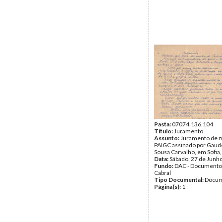
Pasta:
07074.136.104
Título:
Juramento
Assunto:
Juramento de m
PAIGC assinado por Gaud
Sousa Carvalho, em Sofia,
Data:
Sábado, 27 de Junh
Fundo:
DAC - Documento
Cabral
Tipo Documental:
Docum
Página(s):
1