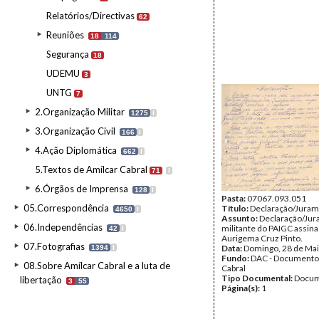
Relatórios/Directivas
62
Reuniões
18
114
Segurança
18
UDEMU
3
UNTG
7
2.Organização Militar
1275
I
3.Organização Civil
166
I
4.Ação Diplomática
662
I
5.Textos de Amílcar Cabral
71
I
6.Órgãos de Imprensa
128
I
Pasta:
07067.093.051
05.Correspondência
Título:
Declaração/Jura
4650
I
Assunto:
Declaração/Jur
06.Independências
militante do PAIGC assina
42
I
Aurigema Cruz Pinto.
07.Fotografias
Data:
Domingo, 28 de Mai
1394
I
Fundo:
DAC - Documento
08.Sobre Amílcar Cabral e a luta de
Cabral
Tipo Documental:
Docum
libertação
3
55
Página(s):
1