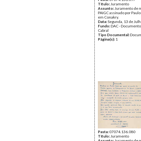
Título:
Juramento
Assunto:
Juramento de m
PAIGC assinado por Paul
em Conakry.
Data:
Segunda, 13 de Jul
Fundo:
DAC - Documento
Cabral
Tipo Documental:
Docum
Página(s):
1
Pasta:
07074.136.080
Título:
Juramento
Assunto:
Juramento de m