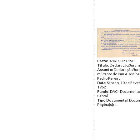
Pasta:
07067.093.190
Título:
Declaração/Jura
Assunto:
Declaração/Jur
militante do PAIGC assin
Pedro Pereira.
Data:
Sábado, 10 de Fever
1962
Fundo:
DAC - Documento
Cabral
Tipo Documental:
Docum
Página(s):
1