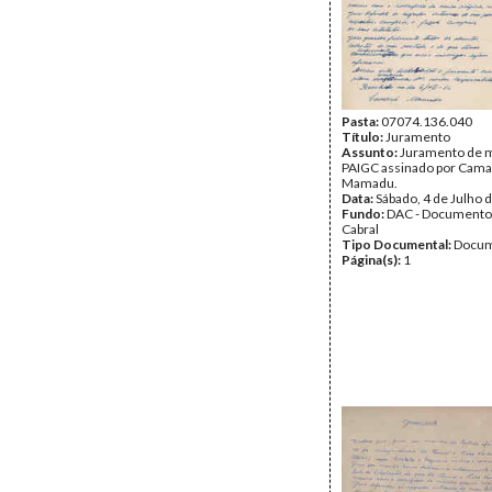
Pasta:
07074.136.040
Título:
Juramento
Assunto:
Juramento de m
PAIGC assinado por Cama
Mamadu.
Data:
Sábado, 4 de Julho 
Fundo:
DAC - Documento
Cabral
Tipo Documental:
Docum
Página(s):
1