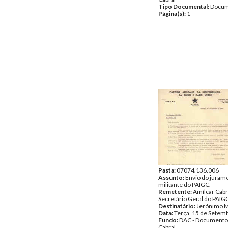
Tipo Documental:
Docum
Página(s):
1
Pasta:
07074.136.006
Assunto:
Envio do juram
militante do PAIGC.
Remetente:
Amílcar Cabr
Secretário Geral do PAIG
Destinatário:
Jerónimo M
Data:
Terça, 15 de Setem
Fundo:
DAC - Documento
Cabral