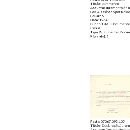
Título:
Juramento
Assunto:
Juramento de m
PAIGC assinado por Koka
Eduardo.
Data:
1964
Fundo:
DAC - Documento
Cabral
Tipo Documental:
Docum
Página(s):
1
Pasta:
07067.093.105
Título:
Declaração/Jura
Assunto:
Declaração/Jur