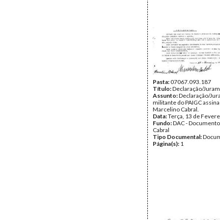
Pasta:
07067.093.187
Título:
Declaração/Jura
Assunto:
Declaração/Jur
militante do PAIGC assin
Marcelino Cabral.
Data:
Terça, 13 de Fevere
Fundo:
DAC - Documento
Cabral
Tipo Documental:
Docum
Página(s):
1