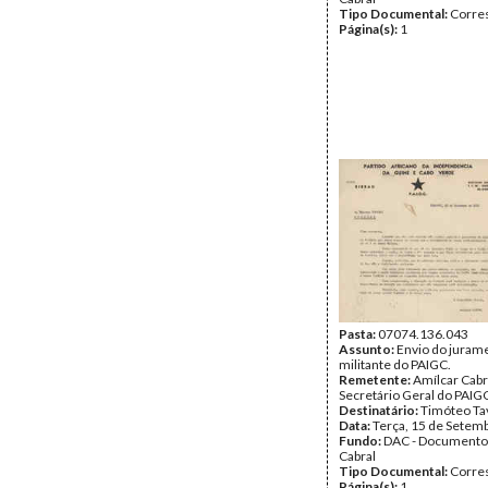
Tipo Documental:
Corre
Página(s):
1
Pasta:
07074.136.043
Assunto:
Envio do juram
militante do PAIGC.
Remetente:
Amílcar Cabr
Secretário Geral do PAIG
Destinatário:
Timóteo Ta
Data:
Terça, 15 de Setem
Fundo:
DAC - Documento
Cabral
Tipo Documental:
Corre
Página(s):
1