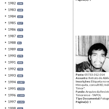
1982
194
1983
168
1984
167
1985
517
1986
275
1987
166
1988
81
1989
197
1990
275
1991
494
1992
705
Pasta:
05733.012.014
1993
486
Assunto:
Retrato de Abíl
Inscrições:
Etiqueta no ve
1994
1287
Mesquita, consult RD, In
Timor".
1995
1298
Fundo:
Arquivo da Resist
1996
Timorense - TAPOL
1109
Tipo Documental:
Fotogr
1997
Página(s):
1
1152
1998
721