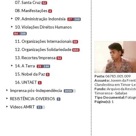
07. Santa Cruz
52
08. Manifestações
4
09. Administração Indonésia
27
268
10. Violações Direitos Humanos
84
288
11. Organizações Internacionais
50
12. Organizações Solidariedade
665
13. Recortes/Imprensa
34
14. A Terra
29
246
15. Nobel da Paz
5
Pasta:
06785.005.009
Assunto:
Jovem da Frent
16. UNTAET
1
Clandestina em Timor-Le
Fundo:
Arquivo da Resist
Imprensa pós-Independência
3058
I
Timorense - Sabalae
Tipo Documental:
Fotogr
RESISTÊNCIA-DIVERSOS
2
Página(s):
1
Videos AMRT
21
I