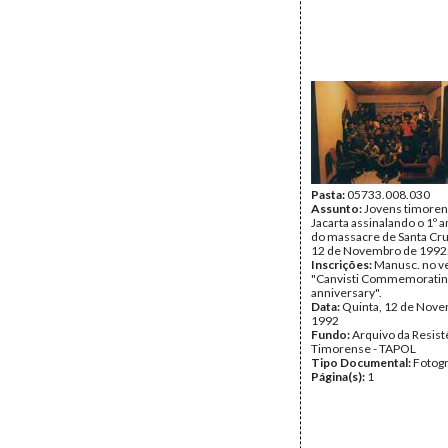
Pasta:
05733.008.030
Assunto:
Jovens timore
Jacarta assinalando o 1º a
do massacre de Santa Cruz
12 de Novembro de 1992
Inscrições:
Manusc. no v
"Canvisti Commemoratin
anniversary".
Data:
Quinta, 12 de Nov
1992
Fundo:
Arquivo da Resist
Timorense - TAPOL
Tipo Documental:
Fotogr
Página(s):
1