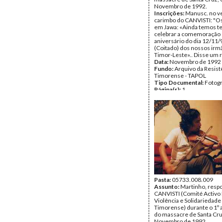
Novembro de 1992.
Inscrições:
Manusc. no v
carimbo do CANVISTI: "O
em Jawa: «Ainda temos t
celebrar a comemoração 
aniversário do dia 12/11/
(Coitado) dos nossos ir
Timor-Leste».. Disse um r
Data:
Novembro de 1992
Fundo:
Arquivo da Resist
Timorense - TAPOL
Tipo Documental:
Fotogr
Página(s):
1
Pasta:
05733.008.009
Assunto:
Martinho, resp
CANVISTI (Comité Activo
Violência e Solidariedade
Timorense) durante o 1º 
do massacre de Santa Cru
Novembro de 1992.