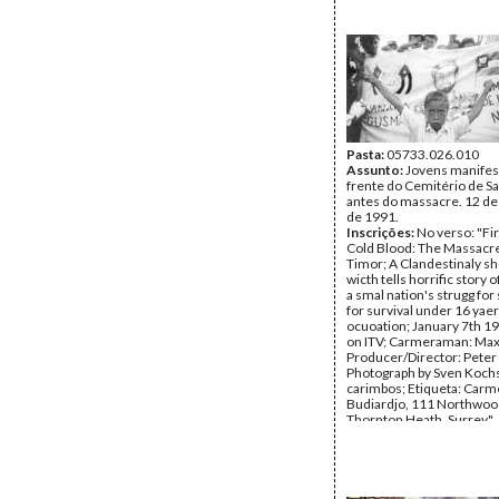
Pasta:
05733.026.010
Assunto:
Jovens manifes
frente do Cemitério de Sa
antes do massacre. 12 d
de 1991.
Inscrições:
No verso: "Fi
Cold Blood: The Massacre
Timor; A Clandestinaly sh
wicth tells horrific story 
a smal nation's strugg for 
for survival under 16 yaer
ocuoation; January 7th 19
on ITV; Carmeraman: Max 
Producer/Director: Peter
Photograph by Sven Koch
carimbos; Etiqueta: Carm
Budiardjo, 111 Northwoo
Thornton Heath, Surrey".
Data:
Terça, 12 de Novem
1991
Fundo:
Arquivo da Resist
Timorense - TAPOL
Tipo Documental:
Fotogr