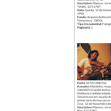
Inscrições:
Manusc. no v
"Violin, 12/11/92".
Data:
Quinta, 12 de Nov
1992
Fundo:
Arquivo da Resist
Timorense - TAPOL
Tipo Documental:
Fotogr
Página(s):
1
Pasta:
05733.008.012
Assunto:
Martinho, resp
CANVISTI (Comité Activo
Violência e Solidariedade
Timorense) em Jacarta du
aniversário do massacre 
Cruz. 12 de Novembro de
Inscrições:
Manusc. no ve
Play, 12/11/92".