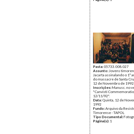
Pasta:
05733.008.027
Assunto:
Jovens timore
Jacarta assinalando o 1º a
do massacre de Santa Cruz
12 de Novembro de 1992
Inscrições:
Manusc. no v
"Canvisti Commemoratio
12/11/92".
Data:
Quinta, 12 de Nov
1992
Fundo:
Arquivo da Resist
Timorense - TAPOL
Tipo Documental:
Fotogr
Página(s):
1