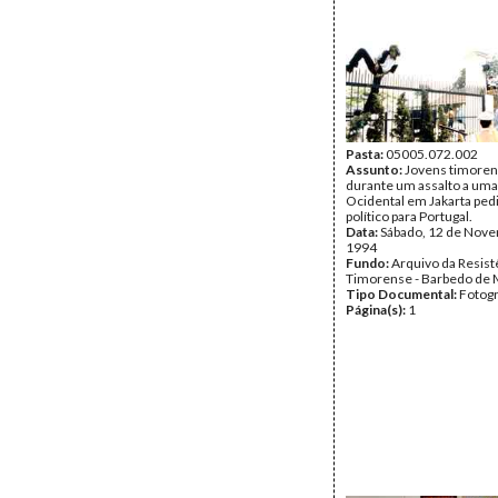
Pasta:
05005.072.002
Assunto:
Jovens timore
durante um assalto a um
Ocidental em Jakarta pedi
político para Portugal.
Data:
Sábado, 12 de Nov
1994
Fundo:
Arquivo da Resist
Timorense - Barbedo de 
Tipo Documental:
Fotogr
Página(s):
1