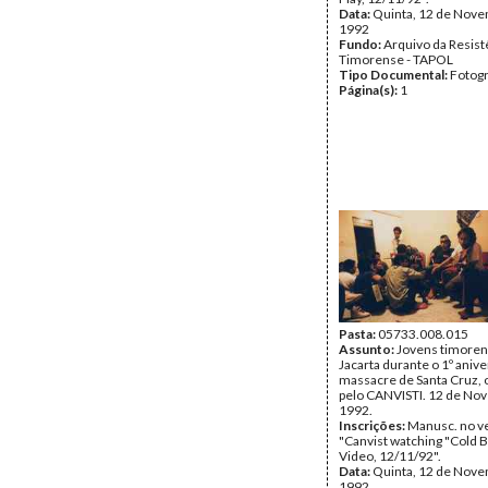
Data:
Quinta, 12 de Nov
1992
Fundo:
Arquivo da Resist
Timorense - TAPOL
Tipo Documental:
Fotogr
Página(s):
1
Pasta:
05733.008.015
Assunto:
Jovens timore
Jacarta durante o 1º anive
massacre de Santa Cruz, 
pelo CANVISTI. 12 de No
1992.
Inscrições:
Manusc. no v
"Canvist watching "Cold 
Video, 12/11/92".
Data:
Quinta, 12 de Nov
1992