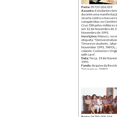
Pasta:
05733.026.029
Assunto:
Estudantes tim
durante uma manifestaç
Jacarta contra o massacr
compatriótas no Cemitéri
Cruz /Dili pelos militares
em 12 de Novembro de 1
Novembro de 1991.
Inscrições:
Manusc. no v
etiqueta: "Demonstration 
Timorese students, Jakar
November 1991, TAPOL; 
colante: Costumers Origi
with care".
Data:
Terça, 19 de Novem
1991
Fundo:
Arquivo da Resist
Timorense - TAPOL
Tipo Documental:
Fotogr
Página(s):
1
Pasta:
06785.005.016