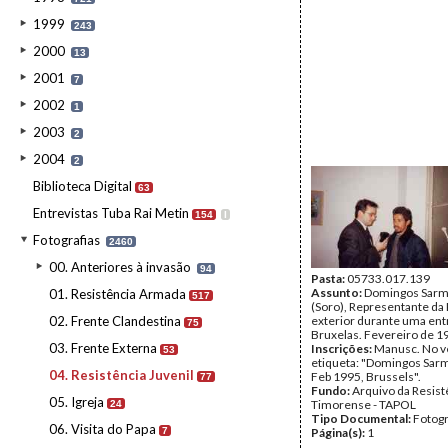
1999
243
2000
13
2001
7
2002
1
2003
2
2004
2
Biblioteca Digital
63
Entrevistas Tuba Rai Metin
154
I
Fotografias
2460
00. Anteriores à invasão
94
Pasta:
05733.017.139
Assunto:
Domingos Sarm
01. Resistência Armada
517
(Soro), Representante da
02. Frente Clandestina
exterior durante uma ent
75
Bruxelas. Fevereiro de 1
03. Frente Externa
Inscrições:
Manusc. No v
53
etiqueta: "Domingos Sar
04. Resistência Juvenil
Feb 1995, Brussels".
77
Fundo:
Arquivo da Resist
05. Igreja
Timorense - TAPOL
24
Tipo Documental:
Fotogr
06. Visita do Papa
7
Página(s):
1