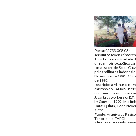
Pasta:
05733.008.034
Assunto:
Jovens timore
Jacarta numa actividade d
um cemitério católico par
o massacre de Santa Cruz
pelos militares indonési
Novembro de 1991. 12 d
de 1992.
Inscrições:
Manusc. no v
carimbo do CANVISTI: "1
commeration in Javanese
Jacarta by workers of E.T
by Canvisti, 1992, Martinh
Data:
Quinta, 12 de Nov
1992
Fundo:
Arquivo da Resist
Timorense - TAPOL
Tipo Documental:
Fotogr
Página(s):
1