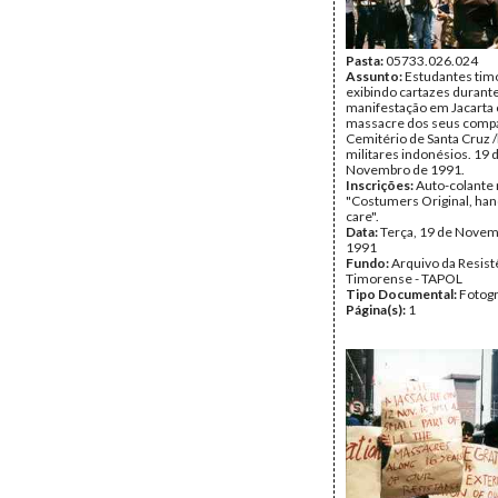
Pasta:
05733.026.024
Assunto:
Estudantes tim
exibindo cartazes durant
manifestação em Jacarta 
massacre dos seus compa
Cemitério de Santa Cruz /D
militares indonésios. 19 
Novembro de 1991.
Inscrições:
Auto-colante 
"Costumers Original, han
care".
Data:
Terça, 19 de Novem
1991
Fundo:
Arquivo da Resist
Timorense - TAPOL
Tipo Documental:
Fotogr
Página(s):
1