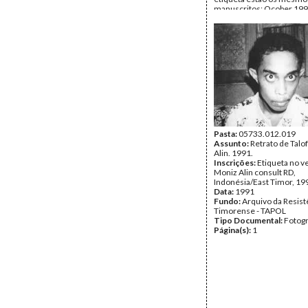
manuscritos; Ocober 199
Timorese taking refuge i
Church, Dili, Dirk Vlasblom
não identificada.
Data:
Outubro de 1990
Fundo:
Arquivo da Resist
Timorense - TAPOL
Tipo Documental:
Fotogr
Página(s):
1
Pasta:
05733.012.019
Assunto:
Retrato de Talo
Alin. 1991.
Inscrições:
Etiqueta no ve
Moniz Alin consult RD,
Indonésia/East Timor, 19
Data:
1991
Fundo:
Arquivo da Resist
Timorense - TAPOL
Tipo Documental:
Fotogr
Página(s):
1