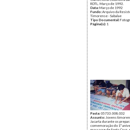
RDTL. Março de 1992.
Data:
Março de 1992
Fundo:
Arquivo da Resist
Timorense - Sabalae
Tipo Documental:
Fotogr
Página(s):
1
Pasta:
05733.008.032
Assunto:
Jovens timore
Jacarta durante os prepara
comemoração do 1º anive
massacre de Santa Cruz, e