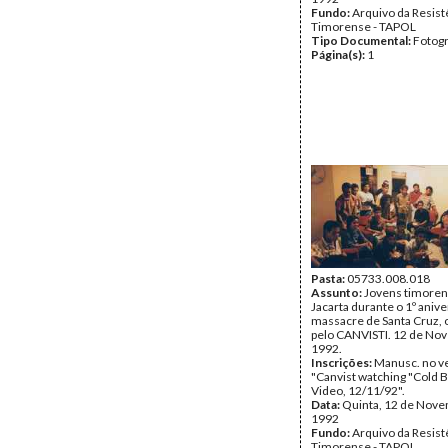
Fundo:
Arquivo da Resist
Timorense - TAPOL
Tipo Documental:
Fotogr
Página(s):
1
Pasta:
05733.008.018
Assunto:
Jovens timore
Jacarta durante o 1º anive
massacre de Santa Cruz, 
pelo CANVISTI. 12 de No
1992.
Inscrições:
Manusc. no v
"Canvist watching "Cold 
Video, 12/11/92".
Data:
Quinta, 12 de Nov
1992
Fundo:
Arquivo da Resist
Timorense - TAPOL