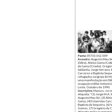
Pasta:
05733.012.009
Assunto:
Augusto Mau Si
Zebra), Aleixo Gama (Cob
da Gama (Criado), Gregór
Saldanha, Jorge Serrano, 
Carceres e Baptista Seque
refugiados na Igreja de M
uma manifestação em Dili
ocupação militar Indonés
Leste. Outubro de 1990.
Inscrições:
Manusc. no v
etiqueta: "(1) Jorge M.A. 
Augusto Mau Siri, (3) Aleix
Gama, (4) Estanislau Carc
Baptista da Sequeira, (6) 
Gomes, (7) Gregório da C
etiqueta estão os mesm