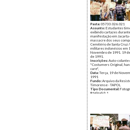
Pasta:
05733.026.021
Assunto:
Estudantes tim
exibindo cartazes durant
manifestação em Jacarta 
massacre dos seus compa
Cemitério de Santa Cruz /D
militares indonésios em 
Novembro de 1991. 19 d
de 1991.
Inscrições:
Auto-colante 
"Costumers Original, han
care",
Data:
Terça, 19 de Novem
1991
Fundo:
Arquivo da Resist
Timorense - TAPOL
Tipo Documental:
Fotogr
Página(s):
1