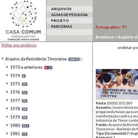
ARQUIVOS
GUIAS DE PESQUISA
PROJETO
PARCERIAS
Fotografias:
77
Arquivos
>
Arquivo d
Voltar aos arquivos
ordenar po
Arquivo da Resistência Timorense
15878
I
1973 e anteriores
6
7
1974
6
1975
43
1976
53
1977
35
Pasta:
05005.072.007
Assunto:
Jovens timore
1978
28
preparando faixas para u
manifestação contra a oc
1979
99
Indonésia de Timor-Leste
Fundo:
Arquivo da Resist
1980
217
Timorense - Barbedo de 
Tipo Documental:
Fotogr
1981
72
Página(s):
1