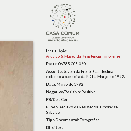
Instituição:
Arquivo & Museu da Resistência Timorense
Pasta:
06785.005.020
Assunto:
Jovem da Frente Clandestina
exibindo a bandeira da RDTL. Março de 1992.
Data:
Março de 1992
Negativo/Positivo:
Positivo
PB/Cor:
Cor
Fundo:
Arquivo da Resistência Timorense -
Sabalae
Tipo Documental:
Fotografias
Direitos: