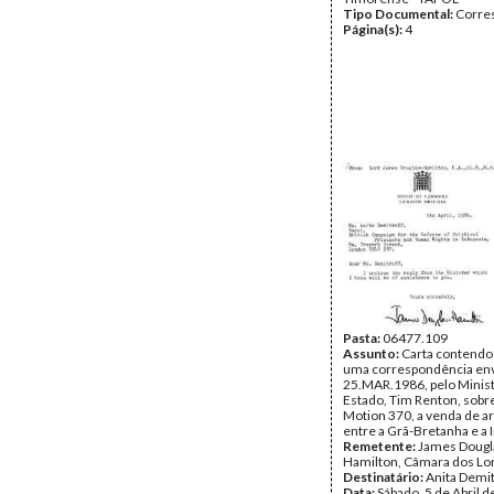
Tipo Documental:
Corre
Página(s):
4
Pasta:
06477.109
Assunto:
Carta contendo
uma correspondência en
25.MAR.1986, pelo Minis
Estado, Tim Renton, sobre
Motion 370, a venda de 
entre a Grã-Bretanha e a 
Remetente:
James Dougl
Hamilton, Câmara dos Lo
Destinatário:
Anita Demit
Data:
Sábado, 5 de Abril 