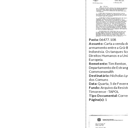
Pasta:
06477.108
Assunto:
Carta a venda d
armamento entre a Grã-B
Indonésia. Os tanques Sc
Direitos Humanos e a Un
Europeia.
Remetente:
Tim Renton,
Departamento de Estrang
Commonwealth
Destinatário:
Nicholas Ly
dos Comuns
Data:
Quarta, 5 de Fever
Fundo:
Arquivo da Resist
Timorense - TAPOL
Tipo Documental:
Corre
Página(s):
1