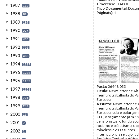
Timorense - TAPOL
1987
166
Tipo Documental:
Docum
Página(s):
1
1988
81
1989
197
1990
275
1991
494
1992
705
1993
486
1994
1287
1995
1298
1996
1109
Pasta:
06448.033
1997
1152
Título:
Newsletter de Alf
membro trabalhista do P
1998
721
Europeu
Assunto:
Newsletter de 
1999
243
membro trabalhista do P
Europeu, sobre o alargam
2000
13
CEE, o orçamento para 19
pensionistas, o fundo soci
2001
7
racismo e o fascismo, o a
mineiros e os assuntos
2002
1
internacionais relaciona
América Central, a África 