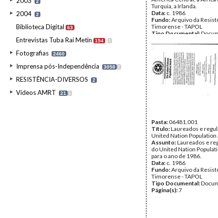
2003
2
Turquia, a Irlanda.
Data:
c. 1986
2004
2
Fundo:
Arquivo da Resist
Biblioteca Digital
Timorense - TAPOL
63
Tipo Documental:
Docum
Entrevistas Tuba Rai Metin
Página(s):
2
154
I
Fotografias
2460
Imprensa pós-Independência
3058
I
RESISTÊNCIA-DIVERSOS
2
Videos AMRT
21
I
Pasta:
06481.001
Título:
Laureados e regu
United Nation Population
Assunto:
Laureados e re
do United Nation Populat
para o ano de 1986.
Data:
c. 1986
Fundo:
Arquivo da Resist
Timorense - TAPOL
Tipo Documental:
Docum
Página(s):
7