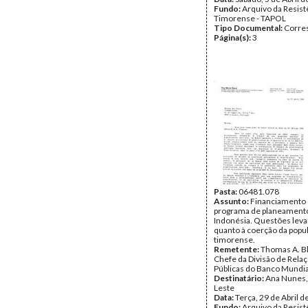
Fundo:
Arquivo da Resist
Timorense - TAPOL
Tipo Documental:
Corre
Página(s):
3
Pasta:
06481.078
Assunto:
Financiamento
programa de planeamento 
Indonésia. Questões lev
quanto à coerção da popu
timorense.
Remetente:
Thomas A. Bl
Chefe da Divisão de Rela
Públicas do Banco Mundia
Destinatário:
Ana Nunes,
Leste
Data:
Terça, 29 de Abril 
Fundo:
Arquivo da Resist