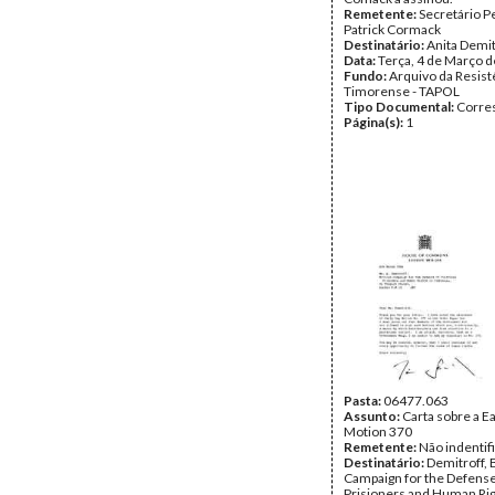
Remetente:
Secretário P
Patrick Cormack
Destinatário:
Anita Demit
Data:
Terça, 4 de Março 
Fundo:
Arquivo da Resist
Timorense - TAPOL
Tipo Documental:
Corre
Página(s):
1
Pasta:
06477.063
Assunto:
Carta sobre a E
Motion 370
Remetente:
Não indentif
Destinatário:
Demitroff, B
Campaign for the Defense 
Prisioners and Human Rig