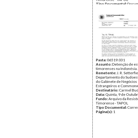
Tipo Documental:
Docum
Página(s):
2
Pasta:
06519.031
Assunto:
Detenção de es
timorenses na Indonésia.
Remetente:
J. R. Setterfie
Departamento do Sudoest
do Gabinete de Negócios
Estrangeiros e Commonw
Destinatário:
Carmel Bud
Data:
Quinta, 9 de Outub
Fundo:
Arquivo da Resist
Timorense - TAPOL
Tipo Documental:
Corre
Página(s):
1