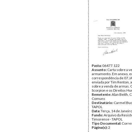
Pasta:
06477.122
Assunto:
Carta sobre a v
armamento. Em anexo, e
correspondência de 07.J
enviada por Tim Renton, a
sobre a venda de armas. 
Scorpion e os Direitos H
Remetente:
Alan Beith, 
Comuns
Destinatário:
Carmel Bud
TAPOL
Data:
Terça, 14 de Janeir
Fundo:
Arquivo da Resist
Timorense - TAPOL
Tipo Documental:
Corre
Página(s):
2