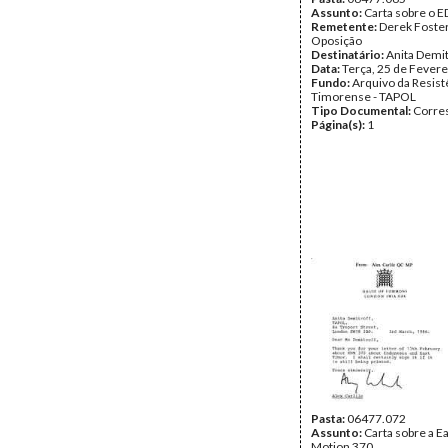
Assunto:
Carta sobre o 
Remetente:
Derek Foster
Oposição
Destinatário:
Anita Demit
Data:
Terça, 25 de Fevere
Fundo:
Arquivo da Resist
Timorense - TAPOL
Tipo Documental:
Corre
Página(s):
1
Pasta:
06477.072
Assunto:
Carta sobre a E
Motion 370.