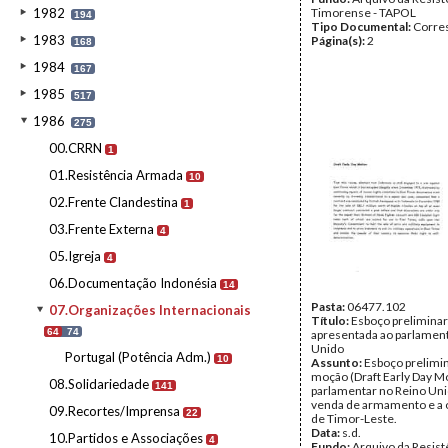
1982
Timorense - TAPOL
194
Tipo Documental:
Corre
1983
Página(s):
2
168
1984
167
1985
517
1986
275
00.CRRN
1
01.Resistência Armada
10
02.Frente Clandestina
1
03.Frente Externa
4
05.Igreja
4
06.Documentação Indonésia
14
Pasta:
06477.102
07.Organizações Internacionais
Título:
Esboço prelimina
64
74
apresentada ao parlamen
Unido
Portugal (Potência Adm.)
10
Assunto:
Esboço prelimi
moção (Draft Early Day M
08.Solidariedade
141
parlamentar no Reino Uni
venda de armamento e a
09.Recortes/Imprensa
22
de Timor-Leste.
Data:
s.d.
10.Partidos e Associações
4
Fundo:
Arquivo da Resist