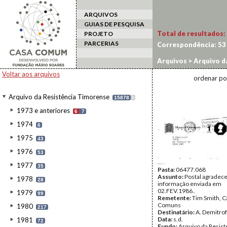
ARQUIVOS
GUIAS DE PESQUISA
Total de resultados:
PROJETO
PARCERIAS
Correspondência:
53
Arquivos
>
Arquivo d
Voltar aos arquivos
ordenar po
Arquivo da Resistência Timorense
15878
I
1973 e anteriores
6
7
1974
6
1975
43
1976
53
1977
35
Pasta:
06477.068
Assunto:
Postal agradec
1978
28
informação enviada em
02.FEV.1986..
1979
99
Remetente:
Tim Smith, 
Comuns
1980
217
Destinatário:
A. Demitrof
Data:
s.d.
1981
72
Fundo:
Arquivo da Resist