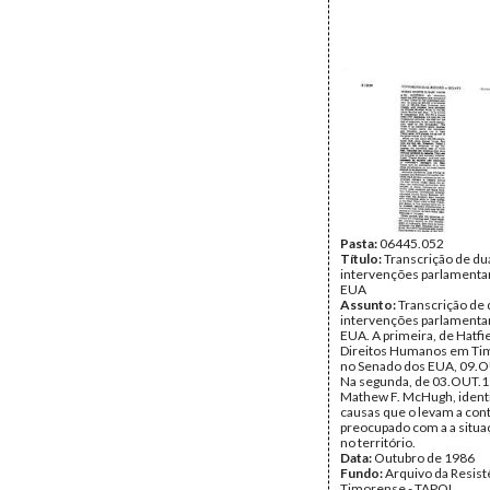
Pasta:
06445.052
Título:
Transcrição de du
intervenções parlamenta
EUA
Assunto:
Transcrição de
intervenções parlamenta
EUA. A primeira, de Hatfie
Direitos Humanos em Tim
no Senado dos EUA, 09.
Na segunda, de 03.OUT.1
Mathew F. McHugh, identi
causas que o levam a con
preocupado com a a situaç
no território.
Data:
Outubro de 1986
Fundo:
Arquivo da Resist
Timorense - TAPOL