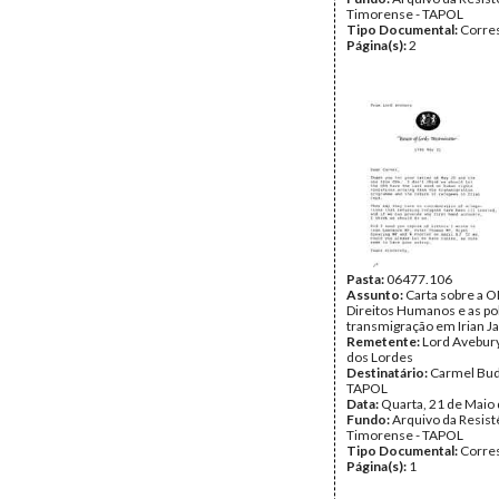
Timorense - TAPOL
Tipo Documental:
Corre
Página(s):
2
Pasta:
06477.106
Assunto:
Carta sobre a O
Direitos Humanos e as pol
transmigração em Irian Ja
Remetente:
Lord Avebur
dos Lordes
Destinatário:
Carmel Bud
TAPOL
Data:
Quarta, 21 de Maio
Fundo:
Arquivo da Resist
Timorense - TAPOL
Tipo Documental:
Corre
Página(s):
1