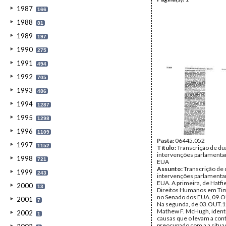
1987
166
1988
81
1989
197
1990
275
1991
494
1992
705
1993
486
1994
1287
1995
1298
1996
1109
Pasta:
06445.052
1997
1152
Título:
Transcrição de du
intervenções parlamenta
1998
721
EUA
Assunto:
Transcrição de
1999
243
intervenções parlamenta
EUA. A primeira, de Hatfie
2000
13
Direitos Humanos em Tim
no Senado dos EUA, 09.
2001
7
Na segunda, de 03.OUT.1
Mathew F. McHugh, identi
2002
1
causas que o levam a con
preocupado com a a situaç