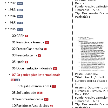
1982
Data:
s.d.
194
Fundo:
Arquivo da Resist
1983
Timorense - TAPOL
168
Tipo Documental:
Docum
1984
Página(s):
1
167
1985
517
1986
275
00.CRRN
1
01.Resistência Armada
10
02.Frente Clandestina
1
03.Frente Externa
4
05.Igreja
4
06.Documentação Indonésia
14
Pasta:
06448.036
07.Organizações Internacionais
Título:
Resolução do Par
64
74
Europeu sobre a situação
Leste
Portugal (Potência Adm.)
10
Assunto:
Documento do 
Europeu, B 2-591/86, PE 
08.Solidariedade
141
Data:
1986
Fundo:
Arquivo da Resist
09.Recortes/Imprensa
22
Timorense - TAPOL
Tipo Documental:
Docum
10.Partidos e Associações
4
Página(s):
1