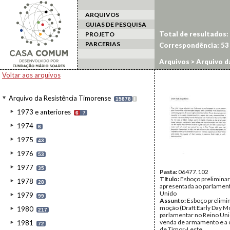
ARQUIVOS
GUIAS DE PESQUISA
Total de resultados:
PROJETO
PARCERIAS
Correspondência:
53
Arquivos
>
Arquivo d
Voltar aos arquivos
Arquivo da Resistência Timorense
15878
I
1973 e anteriores
6
7
1974
6
1975
43
1976
53
1977
35
Pasta:
06477.102
Título:
Esboço prelimina
1978
28
apresentada ao parlamen
Unido
1979
99
Assunto:
Esboço prelimi
moção (Draft Early Day M
1980
217
parlamentar no Reino Uni
venda de armamento e a
1981
72
de Timor-Leste.