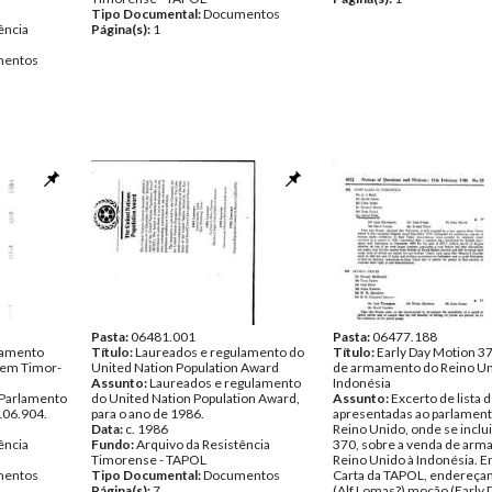
Tipo Documental:
Documentos
ência
Página(s):
1
entos
Pasta:
06481.001
Pasta:
06477.188
lamento
Título:
Laureados e regulamento do
Título:
Early Day Motion 37
 em Timor-
United Nation Population Award
de armamento do Reino Un
Assunto:
Laureados e regulamento
Indonésia
Parlamento
do United Nation Population Award,
Assunto:
Excerto de lista
106.904.
para o ano de 1986.
apresentadas ao parlament
Data:
c. 1986
Reino Unido, onde se inclu
ência
Fundo:
Arquivo da Resistência
370, sobre a venda de ar
Timorense - TAPOL
Reino Unido à Indonésia. 
entos
Tipo Documental:
Documentos
Carta da TAPOL, endereçan
Página(s):
7
(Alf Lomas?) moção (Early 