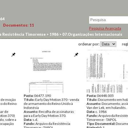
64
Documentos:
11
Pesquisa Avançada
a Resistência Timorense
>
1986
>
07.Organizações Internacionais
ordenar por:
reg
Pasta:
06477.190
Pasta:
06448.005
r de moção
Título:
Early Day Motion 370 - venda
Título:
Documento em hol
to do Reino
de armamento do Reino Unido à
Assunto:
Documento, assi
Indonésia
Van der Lek, em holandês.
nar de
Assunto:
Recolha de assinaturas
Data:
c. 1986
otion 370)
para a Early Day Motion 370.
Fundo:
Arquivo da Resistê
do, sobre a
Data:
s.d.
Timorense - TAPOL
 ocupação
Fundo:
Arquivo da Resistência
Tipo Documental:
Docume
Timorense - TAPOL
Página(s):
1