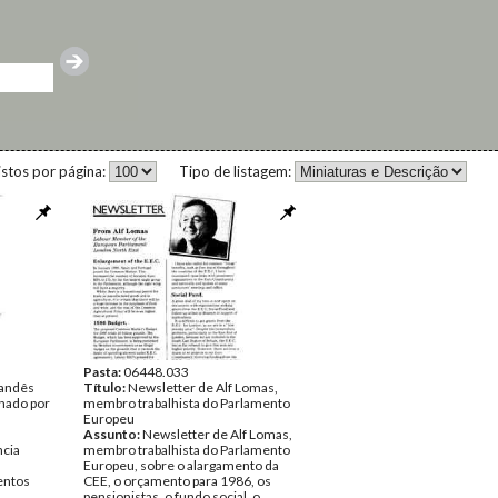
istos por página:
Tipo de listagem:
Pasta:
06448.033
andês
Título:
Newsletter de Alf Lomas,
nado por
membro trabalhista do Parlamento
Europeu
Assunto:
Newsletter de Alf Lomas,
ncia
membro trabalhista do Parlamento
Europeu, sobre o alargamento da
ntos
CEE, o orçamento para 1986, os
pensionistas, o fundo social, o