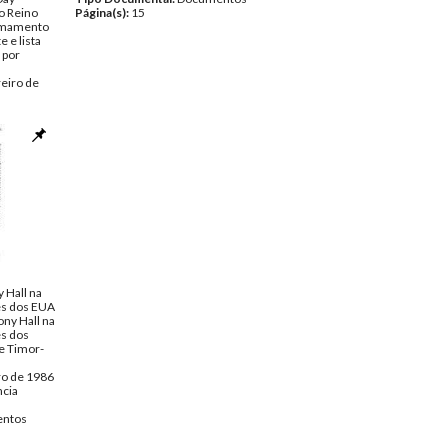
o Reino
Página(s):
15
armamento
 e lista
 por
eiro de
ncia
ntos
 Hall na
es dos EUA
ony Hall na
s dos
e Timor-
ro de 1986
ncia
ntos