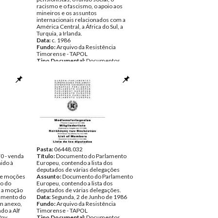
racismo e o fascismo, o apoio aos
mineiros e os assuntos
internacionais relacionados com a
América Central, a África do Sul, a
Turquia, a Irlanda.
Data:
c. 1986
Fundo:
Arquivo da Resistência
Timorense - TAPOL
Tipo Documental:
Documentos
Página(s):
2
Pasta:
06448.032
0 - venda
Título:
Documento do Parlamento
ido à
Europeu, contendo a lista dos
deputados de várias delegações
 de moções
Assunto:
Documento do Parlamento
o do
Europeu, contendo a lista dos
i a moção
deputados de várias delegações.
mamento do
Data:
Segunda, 2 de Junho de 1986
Em anexo,
Fundo:
Arquivo da Resistência
do a Alf
Timorense - TAPOL
Day
Tipo Documental:
Documentos