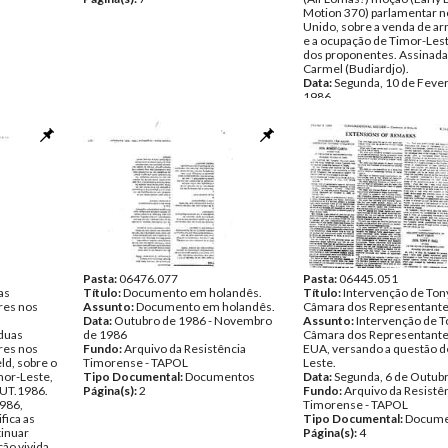
Motion 370) parlamentar n
Unido, sobre a venda de 
e a ocupação de Timor-Leste
dos proponentes. Assinada
Carmel (Budiardjo).
Data:
Segunda, 10 de Fever
1986
Fundo:
Arquivo da Resistê
Timorense - TAPOL
Tipo Documental:
Docume
Página(s):
3
Pasta:
06476.077
Pasta:
06445.051
as
Título:
Documento em holandês.
Título:
Intervenção de Tony
res nos
Assunto:
Documento em holandês.
Câmara dos Representant
Data:
Outubro de 1986 - Novembro
Assunto:
Intervenção de T
 duas
de 1986
Câmara dos Representante
res nos
Fundo:
Arquivo da Resistência
EUA, versando a questão d
ld, sobre o
Timorense - TAPOL
Leste.
or-Leste,
Tipo Documental:
Documentos
Data:
Segunda, 6 de Outub
OUT.1986.
Página(s):
2
Fundo:
Arquivo da Resistê
986,
Timorense - TAPOL
fica as
Tipo Documental:
Docume
tinuar
Página(s):
4
ão vivida