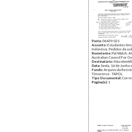
Pasta:
06439.021
Assunto:
Estudantes tim
Indonésia. Pedidos de asi
Remetente:
Pat Walsh, 
Australian Council For O
Destinatário:
Não identif
Data:
Sexta, 16 de Junho 
Fundo:
Arquivo da Resist
Timorense - TAPOL
Tipo Documental:
Corre
Página(s):
1