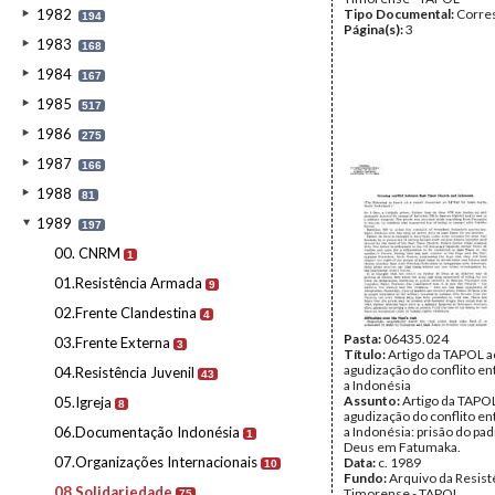
1982
Tipo Documental:
Corre
194
Página(s):
3
1983
168
1984
167
1985
517
1986
275
1987
166
1988
81
1989
197
00. CNRM
1
01.Resistência Armada
9
02.Frente Clandestina
4
Pasta:
06435.024
03.Frente Externa
3
Título:
Artigo da TAPOL a
agudização do conflito ent
04.Resistência Juvenil
43
a Indonésia
Assunto:
Artigo da TAPOL
05.Igreja
8
agudização do conflito ent
06.Documentação Indonésia
a Indonésia: prisão do pa
1
Deus em Fatumaka.
07.Organizações Internacionais
Data:
c. 1989
10
Fundo:
Arquivo da Resist
08.Solidariedade
Timorense - TAPOL
75