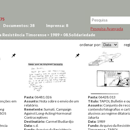
75
Documentos:
38
Imprensa:
8
Pesquisa Avançada
a Resistência Timorense
>
1989
>
08.Solidariedade
ordenar por:
reg
Pasta:
06481.026
Pasta:
06428.013
tenções em
Assunto:
Nota sobre o envio de um
Título:
TAPOL Bulletin e o
relatório.
Assunto:
Conjunto de reco
ong
Remetente:
Sumati, Campaign
contendo fotografias e car
, SOS
Against Long-Acting Hormonal
alusivos ao regime ditatori
Contraceptives
Jakarta
Destinatário:
Carmel Budiardjo
Data:
1989
ência
Data:
s.d.
Fundo:
Arquivo da Resistê
Fundo:
Arquivo da Resistência
Timorense - TAPOL