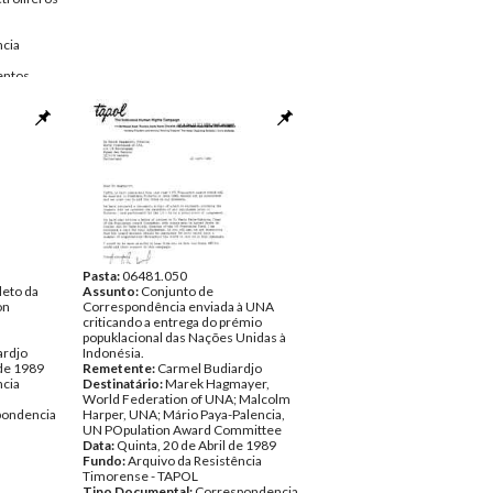
ncia
ntos
Pasta:
06481.050
leto da
Assunto:
Conjunto de
on
Correspondência enviada à UNA
criticando a entrega do prémio
popuklacional das Nações Unidas à
ardjo
Indonésia.
 de 1989
Remetente:
Carmel Budiardjo
ncia
Destinatário:
Marek Hagmayer,
World Federation of UNA; Malcolm
pondencia
Harper, UNA; Mário Paya-Palencia,
UN POpulation Award Committee
Data:
Quinta, 20 de Abril de 1989
Fundo:
Arquivo da Resistência
Timorense - TAPOL
Tipo Documental:
Correspondencia