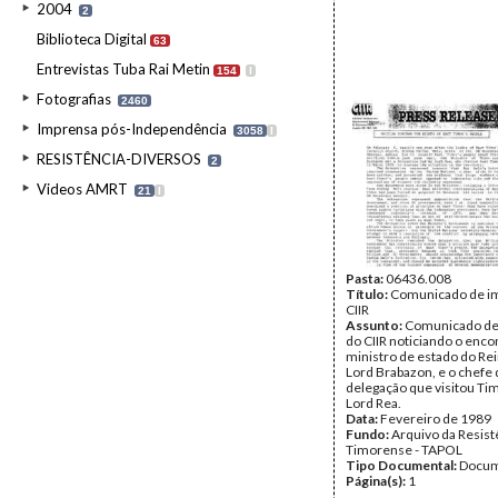
2004
2
Biblioteca Digital
63
Entrevistas Tuba Rai Metin
154
I
Fotografias
2460
Imprensa pós-Independência
3058
I
RESISTÊNCIA-DIVERSOS
2
Videos AMRT
21
I
Pasta:
06436.008
Título:
Comunicado de i
CIIR
Assunto:
Comunicado de
do CIIR noticiando o enco
ministro de estado do Re
Lord Brabazon, e o chefe
delegação que visitou Ti
Lord Rea.
Data:
Fevereiro de 1989
Fundo:
Arquivo da Resist
Timorense - TAPOL
Tipo Documental:
Docum
Página(s):
1