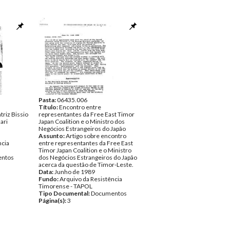
Pasta:
06435.006
Título:
Encontro entre
triz Bissio
representantes da Free East Timor
ari
Japan Coalition e o Ministro dos
Negócios Estrangeiros do Japão
Assunto:
Artigo sobre encontro
ncia
entre representantes da Free East
Timor Japan Coalition e o Ministro
ntos
dos Negócios Estrangeiros do Japão
acerca da questão de Timor-Leste.
Data:
Junho de 1989
Fundo:
Arquivo da Resistência
Timorense - TAPOL
Tipo Documental:
Documentos
Página(s):
3