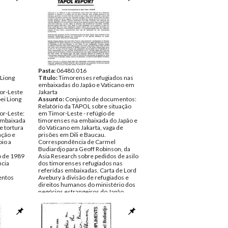
Pasta:
06480.016
 Liong
Título:
Timorenses refugiados nas
embaixadas do Japão e Vaticano em
or-Leste
Jakarta
ei Liong
Assunto:
Conjunto de documentos:
Relatório da TAPOL sobre situação
r-Leste:
em Timor-Leste - refúgio de
embaixada
timorenses na embaixada do Japão e
e tortura
do Vaticano em Jakarta, vaga de
ação e
prisões em Dili e Baucau.
io a
Correspondência de Carmel
Budiardjo para Geoff Robinson, da
o de 1989
Asia Research sobre pedidos de asilo
ncia
dos timorenses refugiados nas
referidas embaixadas. Carta de Lord
ntos
Avebury à divisão de refugiados e
direitos humanos do ministério dos
negócios estrangeiros do Japão,
apelando a que deêm instruções à
embaixada em Jakarta para proteger
os timorenses ai refugiados.
Data:
Segunda, 19 de Junho de 1989
Fundo:
Arquivo da Resistência