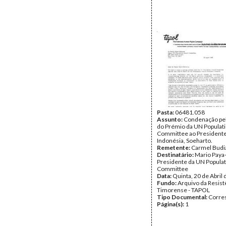
Pasta:
06481.058
Assunto:
Condenação pel
do Prémio da UN Populat
Committee ao Presidente
Indonésia, Soeharto.
Remetente:
Carmel Budi
Destinatário:
Mario Paya-
Presidente da UN Popula
Committee
Data:
Quinta, 20 de Abril
Fundo:
Arquivo da Resist
Timorense - TAPOL
Tipo Documental:
Corre
Página(s):
1