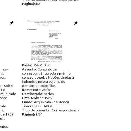
Página(s):
3
Pasta:
06481.032
Timor-
Assunto:
Conjunto de
al.
correspondência sobre prémio
nos.
concedido pelas Nações Unidas à
Indonésia pelo programa de
lsh sobre
planeamento familiar.
21 e
Remetente:
vários
comunicado
Destinatário:
Vários
sobre
Data:
Maio de 1989
Fundo:
Arquivo da Resistência
o de
Timorense - TAPOL
is.
Tipo Documental:
Correspondencia
o de 1989
Página(s):
34
ncia
ntos