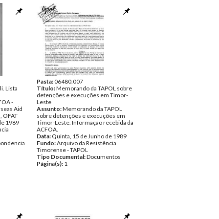
Pasta:
06480.007
. Lista
Título:
Memorando da TAPOL sobre
detenções e execuções em Timor-
FOA -
Leste
rseas Aid
Assunto:
Memorando da TAPOL
n, OFAT
sobre detenções e execuções em
de 1989
Timor-Leste. Informação recebida da
ncia
ACFOA.
Data:
Quinta, 15 de Junho de 1989
pondencia
Fundo:
Arquivo da Resistência
Timorense - TAPOL
Tipo Documental:
Documentos
Página(s):
1