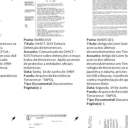
Pasta:
06480.014
Pasta:
06435.021
orenses na
Título:
OMCT, SOS Torture.
Título:
Artigo de Liem Soei
lo.
Detenção de timorenses.
acerca dos últimos
ACFOA -
Assunto:
Comunicado da OMCT -
desenvolvimentos em Tim
verseas Aid
SOS Torture sobre detenções e maus
Assunto:
Artigo de Liem So
icado
tratos de timorenses. Apelo ao envio
acerca dos últimos
de 1989
de protestos a entidades oficiais
desenvolvimentos em Timo
ência
indonésias.
refúgio de timorenses na 
Data:
Sexta, 16 de Junho de 1989
japonêsa e Jakarta, prisões 
spondencia
Fundo:
Arquivo da Resistência
em Dili e Baucau, manifest
Timorense - TAPOL
contra-manifestação de apo
Tipo Documental:
Documentos
Ximenes Belo.
Página(s):
2
Data:
Segunda, 19 de Junh
Fundo:
Arquivo da Resistê
Timorense - TAPOL
Tipo Documental:
Docume
Página(s):
1