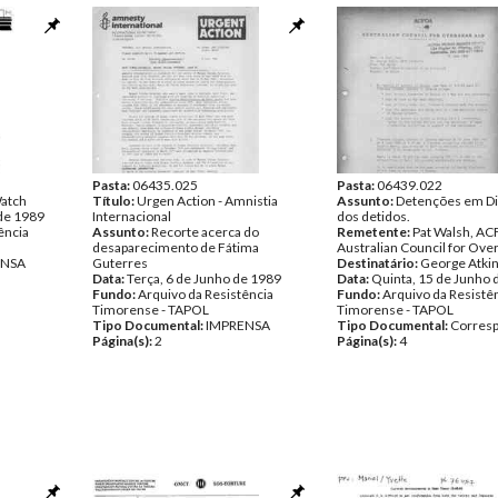
Pasta:
06435.025
Pasta:
06439.022
atch
Título:
Urgen Action - Amnistia
Assunto:
Detenções em Dili
 de 1989
Internacional
dos detidos.
ência
Assunto:
Recorte acerca do
Remetente:
Pat Walsh, AC
desaparecimento de Fátima
Australian Council for Ove
ENSA
Guterres
Destinatário:
George Atki
Data:
Terça, 6 de Junho de 1989
Data:
Quinta, 15 de Junho 
Fundo:
Arquivo da Resistência
Fundo:
Arquivo da Resistê
Timorense - TAPOL
Timorense - TAPOL
Tipo Documental:
IMPRENSA
Tipo Documental:
Corres
Página(s):
2
Página(s):
4