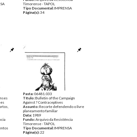
NSA
Timorense - TAPOL
Tipo Documental:
IMPRENSA
Página(s):
34
Pasta:
06481.033
enses
Título:
Bulletin of the Campaign
ses
Against ? Contraceptives
ortos,
Assunto:
Recorte defendendo o livre
planeamento familiar
Data:
1989
ncia
Fundo:
Arquivo da Resistência
Timorense - TAPOL
ntos
Tipo Documental:
IMPRENSA
Página(s):
22