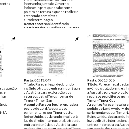
entos
intervenha junto do Governo
indonésio para que acabe com a
política de tortura e que se realize o
referendo com vista à
autodeterminação.
Remetente:
Não identificado
Destinatário:
P. Kooijmans - Relator
Especial das Nações Unidas para a
Tortura
Data:
c. 1989
Fundo:
Arquivo da Resistência
Timorense - TAPOL
Tipo Documental:
Correspondencia
Página(s):
2
Pasta:
06513.047
Pasta:
06513.056
Título:
Parecer legal declarando
Título:
Parecer legal decl
a da quetão
inválido o tratado entre a Indonésia e
inválido o tratado entre a I
es e
a Austrália para exploração dos
a Austrália para exploração
iliar
recursos petrolíferos no mar de
recursos petrolíferos no m
Timor - Timor Gap
Timor - Timor Gap
ência
Assunto:
Parecer legal preparado a
Assunto:
Parecer legal pre
pedido de Lord Avebury, dos
pedido de Lord Avebury, d
ENSA
parlamentares por Timor-Leste,
parlamentares por Timor-L
Reino Unido, declarando inválido, à
Reino Unido, declarando inv
luz do direito internacional, o tratado
luz do direito internacional
entre a Indonésia e a Austrália para
entre a Indonésia e a Austrá
exploração dos recursos petrolíferos
exploração dos recursos pe