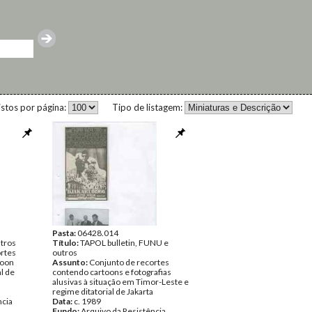
istos por página:
Tipo de listagem:
Pasta:
06428.014
utros
Título:
TAPOL bulletin, FUNU e
rtes
outros
toon
Assunto:
Conjunto de recortes
al de
contendo cartoons e fotografias
alusivas à situação em Timor-Leste e
regime ditatorial de Jakarta
ncia
Data:
c. 1989
Fundo:
Arquivo da Resistência