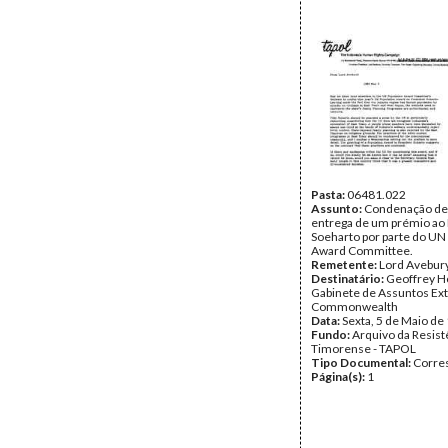
Pasta:
06481.022
Assunto:
Condenação de
entrega de um prémio ao
Soeharto por parte do UN
Award Committee.
Remetente:
Lord Avebur
Destinatário:
Geoffrey H
Gabinete de Assuntos Ex
Commonwealth
Data:
Sexta, 5 de Maio de
Fundo:
Arquivo da Resist
Timorense - TAPOL
Tipo Documental:
Corre
Página(s):
1