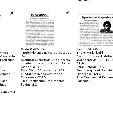
Pasta:
06435.026
Pasta:
06434.020
vido à
Título:
Violência física. Padre João de
Título:
Mari Alkatiri
 Presidente
Deus.
Assunto:
Entrevista de Bea
 Population
Assunto:
Relatório da TAPOL acerca
ao dirigente da FRETILIN, M
da autenticidade do ataque ao Padre
Alkatiri.
y
João de Deus.
Data:
Junho de 1989
owe,
Data:
Terça, 30 de Maio de 1989
Fundo:
Arquivo da Resistê
ternos e
Fundo:
Arquivo da Resistência
Timorense - TAPOL
Timorense - TAPOL
Tipo Documental:
Docume
 1989
Tipo Documental:
Documentos
Página(s):
2
ência
Página(s):
2
spondencia