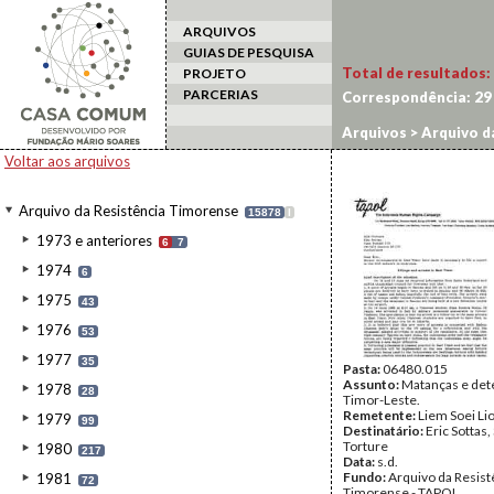
ARQUIVOS
GUIAS DE PESQUISA
Total de resultados:
PROJETO
PARCERIAS
Correspondência:
29
Arquivos
>
Arquivo d
Voltar aos arquivos
Arquivo da Resistência Timorense
15878
I
1973 e anteriores
6
7
1974
6
1975
43
1976
53
1977
35
Pasta:
06480.015
Assunto:
Matanças e de
1978
28
Timor-Leste.
Remetente:
Liem Soei Li
1979
99
Destinatário:
Eric Sottas
Torture
1980
217
Data:
s.d.
Fundo:
Arquivo da Resist
1981
72
Timorense - TAPOL