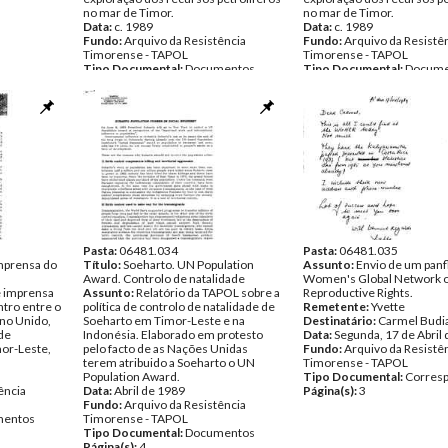
no mar de Timor.
no mar de Timor.
Data:
c. 1989
Data:
c. 1989
Fundo:
Arquivo da Resistência
Fundo:
Arquivo da Resistê
Timorense - TAPOL
Timorense - TAPOL
Tipo Documental:
Documentos
Tipo Documental:
Docume
Página(s):
2
Página(s):
4
Pasta:
06481.034
Pasta:
06481.035
mprensa do
Título:
Soeharto. UN Population
Assunto:
Envio de um panf
Award. Controlo de natalidade
Women's Global Network 
 imprensa
Assunto:
Relatório da TAPOL sobre a
Reproductive Rights.
ntro entre o
política de controlo de natalidade de
Remetente:
Yvette
ino Unido,
Soeharto em Timor-Leste e na
Destinatário:
Carmel Budi
 de
Indonésia. Elaborado em protesto
Data:
Segunda, 17 de Abril
mor-Leste,
pelo facto de as Nações Unidas
Fundo:
Arquivo da Resistê
terem atribuido a Soeharto o UN
Timorense - TAPOL
Population Award.
Tipo Documental:
Corres
ência
Data:
Abril de 1989
Página(s):
3
Fundo:
Arquivo da Resistência
entos
Timorense - TAPOL
Tipo Documental:
Documentos
Página(s):
4