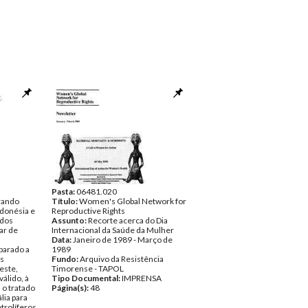
Pasta:
06481.020
arando
Título:
Women's Global Network for
ndonésia e
Reproductive Rights
 dos
Assunto:
Recorte acerca do Dia
ar de
Internacional da Saúde da Mulher
Data:
Janeiro de 1989 - Março de
parado a
1989
os
Fundo:
Arquivo da Resistência
este,
Timorense - TAPOL
álido, à
Tipo Documental:
IMPRENSA
, o tratado
Página(s):
48
lia para
trolíferos