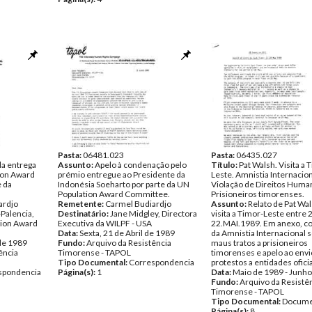
Pasta:
06481.023
Pasta:
06435.027
a entrega
Assunto:
Apelo à condenação pelo
Título:
Pat Walsh. Visita a 
ion Award
prémio entregue ao Presidente da
Leste. Amnistia Internacion
 da
Indonésia Soeharto por parte da UN
Violação de Direitos Huma
Population Award Committee.
Prisioneiros timorenses.
ardjo
Remetente:
Carmel Budiardjo
Assunto:
Relato de Pat Wa
Palencia,
Destinatário:
Jane Midgley, Directora
visita a Timor-Leste entre 
tion Award
Executiva da WILPF - USA
22.MAI.1989. Em anexo, 
Data:
Sexta, 21 de Abril de 1989
da Amnistia Internacional 
 de 1989
Fundo:
Arquivo da Resistência
maus tratos a prisioneiros
ência
Timorense - TAPOL
timorenses e apelo ao envi
Tipo Documental:
Correspondencia
protestos a entidades oficia
spondencia
Página(s):
1
Data:
Maio de 1989 - Junh
Fundo:
Arquivo da Resistê
Timorense - TAPOL
Tipo Documental:
Docume
Página(s):
8