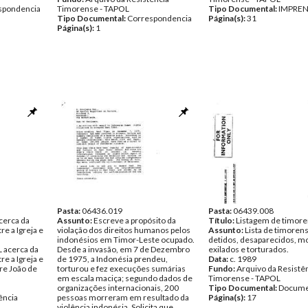
spondencia
Timorense - TAPOL
Tipo Documental:
IMPRE
Tipo Documental:
Correspondencia
Página(s):
31
Página(s):
1
Pasta:
06436.019
Pasta:
06439.008
cerca da
Assunto:
Escreve a propósito da
Título:
Listagem de timor
re a Igreja e
violação dos direitos humanos pelos
Assunto:
Lista de timoren
indonésios em Timor-Leste ocupado.
detidos, desaparecidos, m
 acerca da
Desde a invasão, em 7 de Dezembro
exilados e torturados.
re a Igreja e
de 1975, a Indonésia prendeu,
Data:
c. 1989
dre João de
torturou e fez execuções sumárias
Fundo:
Arquivo da Resistê
em escala maciça; segundo dados de
Timorense - TAPOL
organizações internacionais, 200
Tipo Documental:
Docume
ência
pessoas morreram em resultado da
Página(s):
17
violência indonésia. Solicita que