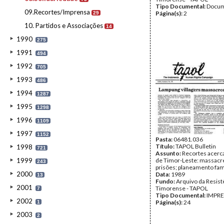
Tipo Documental:
Docum
09.Recortes/Imprensa
Página(s):
2
29
10. Partidos e Associações
14
1990
275
1991
494
1992
705
1993
486
1994
1287
1995
1298
1996
1109
1997
1152
Pasta:
06481.036
Título:
TAPOL Bulletin
1998
721
Assunto:
Recortes acerc
1999
de Timor-Leste: massacr
243
prisões; planeamento fam
2000
Data:
1989
13
Fundo:
Arquivo da Resist
2001
Timorense - TAPOL
7
Tipo Documental:
IMPR
2002
Página(s):
24
1
2003
2