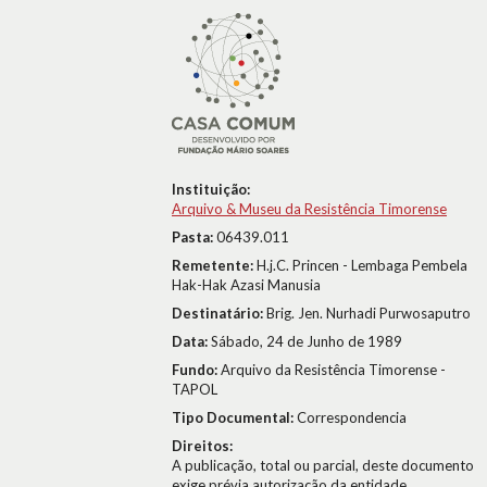
Instituição:
Arquivo & Museu da Resistência Timorense
Pasta:
06439.011
Remetente:
H.j.C. Princen - Lembaga Pembela
Hak-Hak Azasi Manusia
Destinatário:
Brig. Jen. Nurhadi Purwosaputro
Data:
Sábado, 24 de Junho de 1989
Fundo:
Arquivo da Resistência Timorense -
TAPOL
Tipo Documental:
Correspondencia
Direitos:
A publicação, total ou parcial, deste documento
exige prévia autorização da entidade