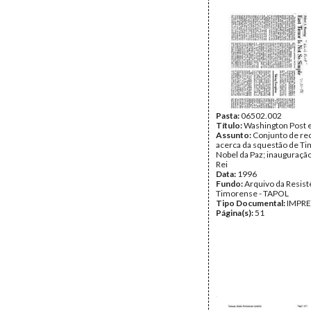
Pasta:
06502.002
Título:
Washington Post 
Assunto:
Conjunto de re
acerca da squestão de Ti
Nobel da Paz; inauguração
Rei
Data:
1996
Fundo:
Arquivo da Resist
Timorense - TAPOL
Tipo Documental:
IMPR
Página(s):
51