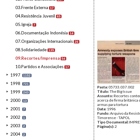
03.Frente Externa
17
04.Resistência Juvenil
65
05.Igreja
7
06.Documentação Indonésia
14
07.Organizações Internacionais
26
08.Solidariedade
135
09.Recortes/Imprensa
54
10.Partidos e Associações
17
1997
1152
1998
721
Pasta:
05733.037.002
Título:
The Big Issue
1999
243
Assunto:
Recortes conte
2000
acerca de firma britânica 
13
armas para tortura
2001
Data:
1996
7
Fundo:
Arquivo da Resist
2002
Timorense - TAPOL
1
Tipo Documental:
IMPR
2003
Página(s):
2
2
2004
2