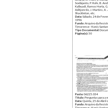
Soebijanto, P. Rohi, B. An
Kalbuadi, Ramos Horta, G
Aditjonrdo, J. Martins, A . 
Shackleton, etc.
Data:
Sábado, 24 de Fever
1996
Fundo:
Arquivo da Resist
Timorense - Konis Santa
Tipo Documental:
Docum
Página(s):
50
Pasta:
06225.034
Título:
Perguntas para a e
Data:
Quinta, 25 de Abril
Fundo:
Arquivo da Resist
Timorense - Konis Santa