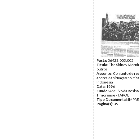
Pasta:
06423.003.005
Título:
The Sidney Morni
outros
Assunto:
Conjunto de re
acerca da situação polític
Indonésia
Data:
1996
Fundo:
Arquivo da Resist
Timorense - TAPOL
Tipo Documental:
IMPR
Página(s):
39