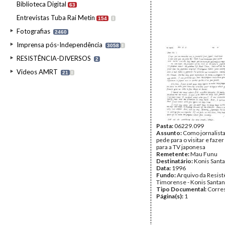
Biblioteca Digital
63
Entrevistas Tuba Rai Metin
154
I
Fotografias
2460
Imprensa pós-Independência
3058
I
RESISTÊNCIA-DIVERSOS
2
Videos AMRT
21
I
Pasta:
06229.099
Assunto:
Como jornalist
pede para o visitar e faze
para a TV japonesa
Remetente:
Mau Funu
Destinatário:
Konis Sant
Data:
1996
Fundo:
Arquivo da Resist
Timorense - Konis Santa
Tipo Documental:
Corre
Página(s):
1