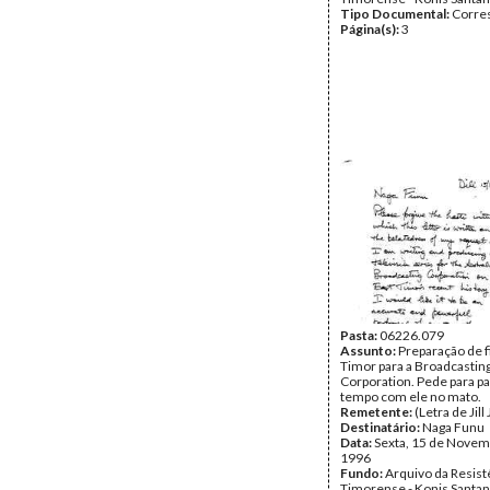
Tipo Documental:
Corre
Página(s):
3
Pasta:
06226.079
Assunto:
Preparação de f
Timor para a Broadcastin
Corporation. Pede para p
tempo com ele no mato.
Remetente:
(Letra de Jill 
Destinatário:
Naga Funu
Data:
Sexta, 15 de Novem
1996
Fundo:
Arquivo da Resist
Timorense - Konis Santa