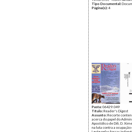
Tipo Documental:
Docum
Página(s):
4
Pasta:
06429.049
Título:
Reader's Digest
Assunto:
Recorte conten
acerca do papel do Admin
Apostólico de Dili, D. Xim
na luta contra a ocupação
Leste pelas forças indoné