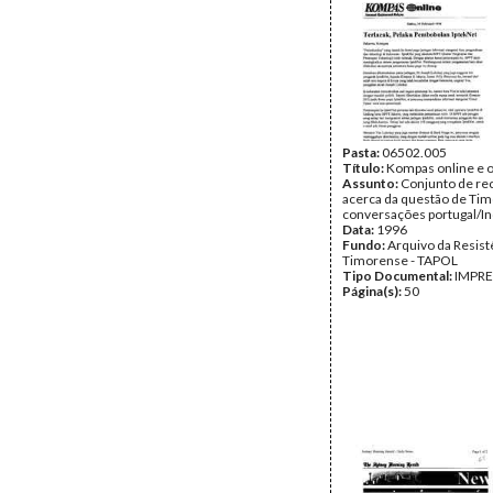
Pasta:
06502.005
Título:
Kompas online e 
Assunto:
Conjunto de re
acerca da questão de Tim
conversações portugal/I
Data:
1996
Fundo:
Arquivo da Resist
Timorense - TAPOL
Tipo Documental:
IMPR
Página(s):
50