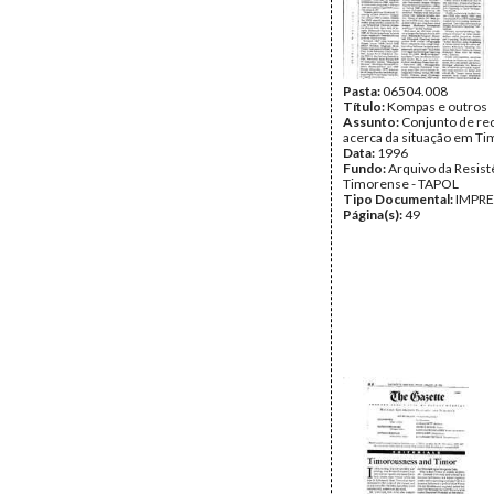
Pasta:
06504.008
Título:
Kompas e outros
Assunto:
Conjunto de re
acerca da situação em Ti
Data:
1996
Fundo:
Arquivo da Resist
Timorense - TAPOL
Tipo Documental:
IMPR
Página(s):
49