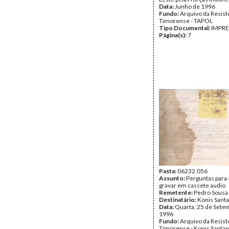
Data:
Junho de 1996
Fundo:
Arquivo da Resist
Timorense - TAPOL
Tipo Documental:
IMPR
Página(s):
7
Pasta:
06232.056
Assunto:
Perguntas para 
gravar em cassete audio
Remetente:
Pedro Sousa 
Destinatário:
Konis Sant
Data:
Quarta, 25 de Sete
1996
Fundo:
Arquivo da Resist
Timorense - Konis Santa