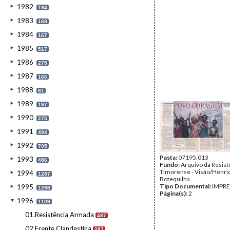
1982
194
1983
168
1984
167
1985
517
1986
275
1987
166
1988
81
1989
197
1990
275
1991
494
1992
705
Pasta:
07195.013
1993
486
Fundo:
Arquivo da Resist
Timorense - Visão/Henri
1994
1287
Botequilha
Tipo Documental:
IMPR
1995
1298
Página(s):
2
1996
1109
01.Resistência Armada
487
02.Frente Clandestina
287