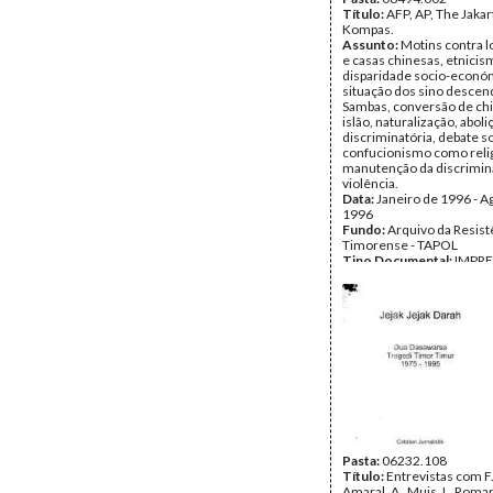
Título:
AFP, AP, The Jakar
Kompas.
Assunto:
Motins contra l
e casas chinesas, etnicis
disparidade socio-econó
situação dos sino desce
Sambas, conversão de ch
islão, naturalização, aboliç
discriminatória, debate s
confucionismo como religi
manutenção da discrimin
violência.
Data:
Janeiro de 1996 - A
1996
Fundo:
Arquivo da Resist
Timorense - TAPOL
Tipo Documental:
IMPR
Página(s):
15
Pasta:
06232.108
Título:
Entrevistas com F.
Amaral, A . Muis, L. Roma