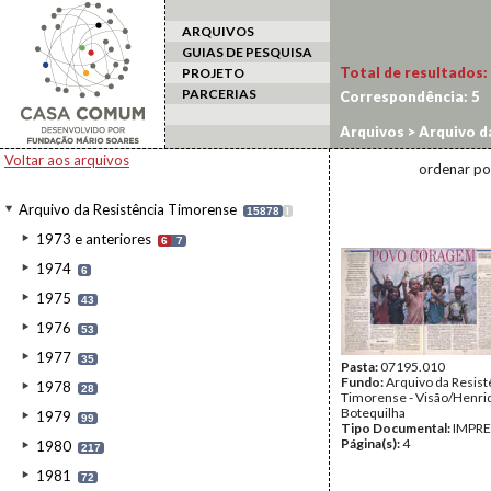
ARQUIVOS
GUIAS DE PESQUISA
Total de resultados:
PROJETO
PARCERIAS
Correspondência:
5
Arquivos
>
Arquivo d
Voltar aos arquivos
ordenar po
Arquivo da Resistência Timorense
15878
I
1973 e anteriores
6
7
1974
6
1975
43
1976
53
1977
35
Pasta:
07195.010
Fundo:
Arquivo da Resist
1978
28
Timorense - Visão/Henri
Botequilha
1979
99
Tipo Documental:
IMPR
Página(s):
4
1980
217
1981
72