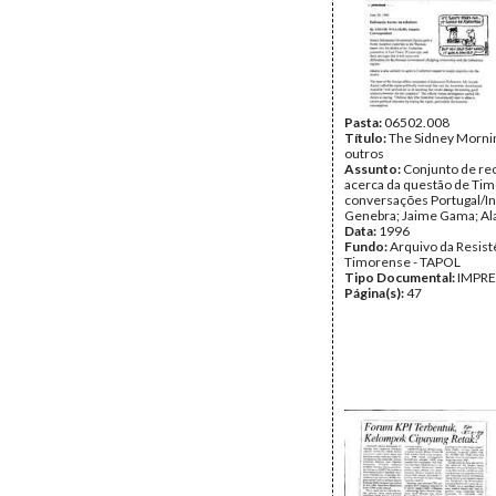
Pasta:
06502.008
Título:
The Sidney Morni
outros
Assunto:
Conjunto de re
acerca da questão de Tim
conversações Portugal/I
Genebra; Jaime Gama; Al
Data:
1996
Fundo:
Arquivo da Resist
Timorense - TAPOL
Tipo Documental:
IMPR
Página(s):
47