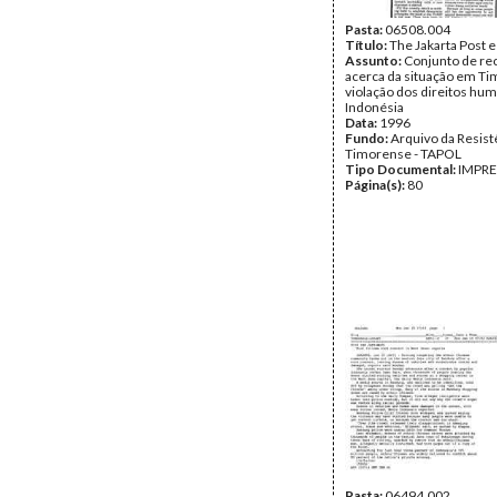
Pasta:
06508.004
Título:
The Jakarta Post e
Assunto:
Conjunto de re
acerca da situação em Ti
violação dos direitos hu
Indonésia
Data:
1996
Fundo:
Arquivo da Resist
Timorense - TAPOL
Tipo Documental:
IMPR
Página(s):
80
Pasta:
06494.002