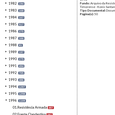
1982
Fundo:
Arquivo da Resist
194
Timorense - Konis Santa
1983
Tipo Documental:
Docum
168
Página(s):
50
1984
167
1985
517
1986
275
1987
166
1988
81
1989
197
1990
275
1991
494
1992
705
1993
486
1994
1287
1995
1298
1996
1109
01.Resistência Armada
487
02.Frente Clandestina
287