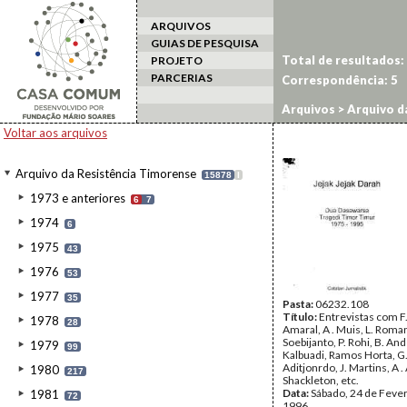
ARQUIVOS
GUIAS DE PESQUISA
Total de resultados:
PROJETO
PARCERIAS
Correspondência:
5
Arquivos
>
Arquivo d
Voltar aos arquivos
Arquivo da Resistência Timorense
15878
I
1973 e anteriores
6
7
1974
6
1975
43
1976
53
1977
35
Pasta:
06232.108
Título:
Entrevistas com F.
1978
28
Amaral, A . Muis, L. Roma
Soebijanto, P. Rohi, B. An
1979
99
Kalbuadi, Ramos Horta, G
Aditjonrdo, J. Martins, A . 
1980
217
Shackleton, etc.
Data:
Sábado, 24 de Fever
1981
72
1996