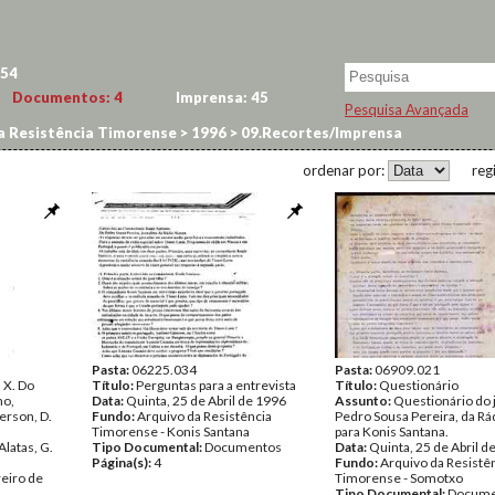
54
Documentos:
4
Imprensa:
45
Pesquisa Avançada
a Resistência Timorense
>
1996
>
09.Recortes/Imprensa
ordenar por:
reg
Pasta:
06225.034
Pasta:
06909.021
 X. Do
Título:
Perguntas para a entrevista
Título:
Questionário
no,
Data:
Quinta, 25 de Abril de 1996
Assunto:
Questionário do j
derson, D.
Fundo:
Arquivo da Resistência
Pedro Sousa Pereira, da Rá
.
Timorense - Konis Santana
para Konis Santana.
Alatas, G.
Tipo Documental:
Documentos
Data:
Quinta, 25 de Abril d
Página(s):
4
Fundo:
Arquivo da Resistê
eiro de
Timorense - Somotxo
Tipo Documental:
Docume