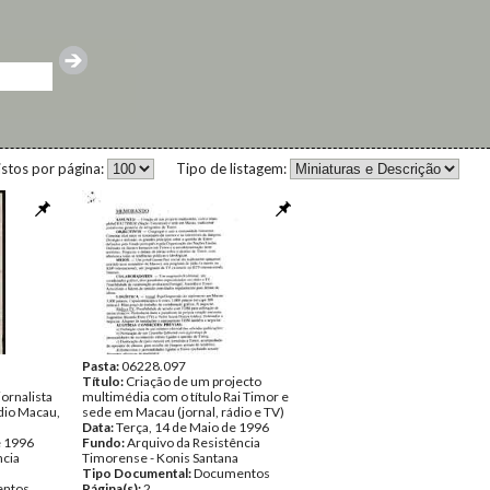
istos por página:
Tipo de listagem:
Pasta:
06228.097
Título:
Criação de um projecto
ornalista
multimédia com o título Rai Timor e
dio Macau,
sede em Macau (jornal, rádio e TV)
Data:
Terça, 14 de Maio de 1996
e 1996
Fundo:
Arquivo da Resistência
ncia
Timorense - Konis Santana
Tipo Documental:
Documentos
ntos
Página(s):
2