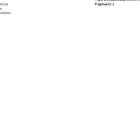
ência
Página(s):
2
na
entos