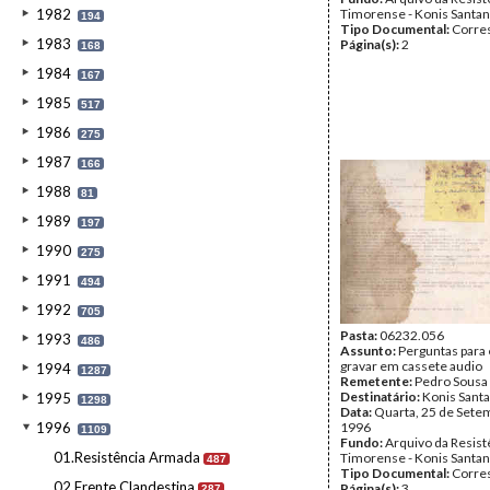
1982
Timorense - Konis Santa
194
Tipo Documental:
Corre
1983
Página(s):
2
168
1984
167
1985
517
1986
275
1987
166
1988
81
1989
197
1990
275
1991
494
1992
705
Pasta:
06232.056
1993
486
Assunto:
Perguntas para 
gravar em cassete audio
1994
1287
Remetente:
Pedro Sousa 
Destinatário:
Konis Sant
1995
1298
Data:
Quarta, 25 de Sete
1996
1996
1109
Fundo:
Arquivo da Resist
01.Resistência Armada
Timorense - Konis Santa
487
Tipo Documental:
Corre
02.Frente Clandestina
Página(s):
3
287