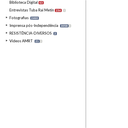
Biblioteca Digital
63
Entrevistas Tuba Rai Metin
154
I
Fotografias
2460
Imprensa pós-Independência
3058
I
RESISTÊNCIA-DIVERSOS
2
Videos AMRT
21
I