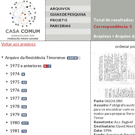
ARQUIVOS
GUIAS DE PESQUISA
Total de resultados:
PROJETO
PARCERIAS
Correspondência:
5
Arquivos
>
Arquivo d
Voltar aos arquivos
ordenar po
Arquivo da Resistência Timorense
15878
I
1973 e anteriores
6
7
1974
6
1975
43
1976
53
1977
35
Pasta:
06226.080
Assunto:
Fotógrafo austr
1978
28
para se encontrar com os
mato» para preparar livro
1979
99
Timor
Remetente:
Ass. Ilagível
1980
217
Destinatário:
David Alex 
Data:
1996
1981
72
Fundo:
Arquivo da Resist