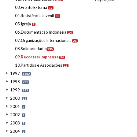
03.Frente Externa
17
04.Resistência Juvenil
65
05.Igreja
7
06.Documentação Indonésia
14
07.Organizações Internacionais
26
08.Solidariedade
135
09.Recortes/Imprensa
54
10.Partidos e Associações
17
1997
1152
1998
721
1999
243
2000
13
2001
7
2002
1
2003
2
2004
2