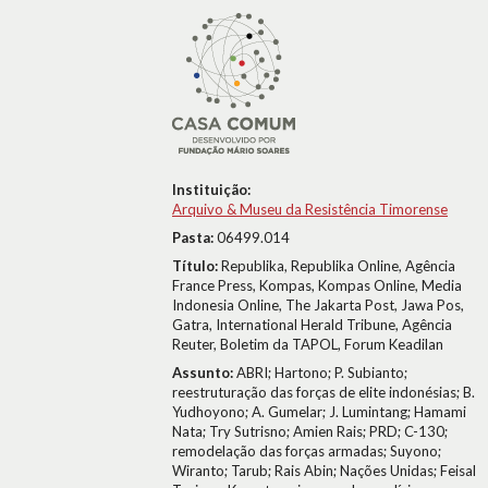
Instituição:
Arquivo & Museu da Resistência Timorense
Pasta:
06499.014
Título:
Republika, Republika Online, Agência
France Press, Kompas, Kompas Online, Media
Indonesia Online, The Jakarta Post, Jawa Pos,
Gatra, International Herald Tribune, Agência
Reuter, Boletim da TAPOL, Forum Keadilan
Assunto:
ABRI; Hartono; P. Subianto;
reestruturação das forças de elite indonésias; B.
Yudhoyono; A. Gumelar; J. Lumintang; Hamami
Nata; Try Sutrisno; Amien Rais; PRD; C-130;
remodelação das forças armadas; Suyono;
Wiranto; Tarub; Rais Abin; Nações Unidas; Feisal