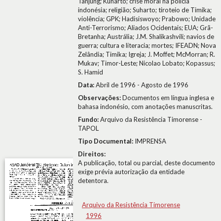
Tanjung; Kunarto; crise moral na polícia
indonésia; religião; Suharto; tiroteio de Timika;
violência; GPK; Hadisiswoyo; Prabowo; Unidade
Anti-Terrorismo; Aliados Ocidentais; EUA; Grã-
Bretanha; Austrália; J.M. Shalikashvili; navios de
guerra; cultura e literacia; mortes; IFEADN; Nova
Zelândia; Timika; Igreja; J. Moffet; McMorran; R.
Mukav; Timor-Leste; Nicolao Lobato; Kopassus;
S. Hamid
Data:
Abril de 1996 - Agosto de 1996
Observações:
Documentos em língua inglesa e
bahasa indonésio, com anotações manuscritas.
Fundo:
Arquivo da Resistência Timorense -
TAPOL
Tipo Documental:
IMPRENSA
Direitos:
A publicação, total ou parcial, deste documento
exige prévia autorização da entidade
detentora.
Arquivo da Resistência Timorense
1996