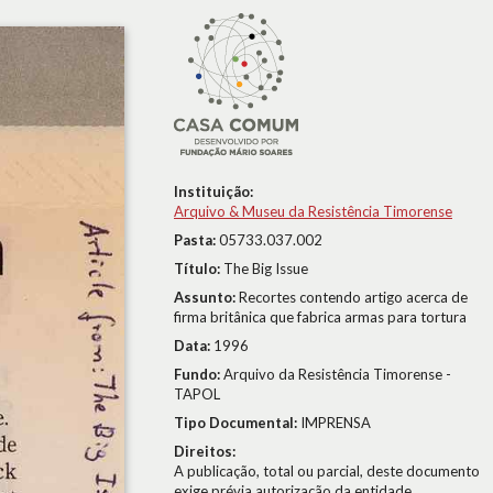
Instituição:
Arquivo & Museu da Resistência Timorense
Pasta:
05733.037.002
Título:
The Big Issue
Assunto:
Recortes contendo artigo acerca de
firma britânica que fabrica armas para tortura
Data:
1996
Fundo:
Arquivo da Resistência Timorense -
TAPOL
Tipo Documental:
IMPRENSA
Direitos:
A publicação, total ou parcial, deste documento
exige prévia autorização da entidade