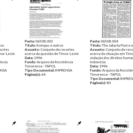
Pasta:
06508.003
Pasta:
06508.004
ros
Título:
Kompas e outros
Título:
The Jakarta Post e 
ocrtes
Assunto:
Conjunto de recortes
Assunto:
Conjunto de reco
mor-Leste
acerca da questão de Timor-Leste
acerca da situação em Timo
Data:
1996
violação dos direitos huma
ência
Fundo:
Arquivo da Resistência
Indonésia
Timorense - TAPOL
Data:
1996
ENSA
Tipo Documental:
IMPRENSA
Fundo:
Arquivo da Resistê
Página(s):
64
Timorense - TAPOL
Tipo Documental:
IMPRE
Página(s):
80