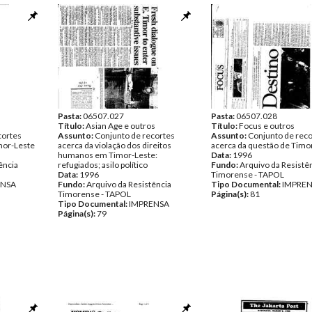
Pasta:
06507.027
Pasta:
06507.028
Título:
Asian Age e outros
Título:
Focus e outros
cortes
Assunto:
Conjunto de recortes
Assunto:
Conjunto de reco
mor-Leste
acerca da violação dos direitos
acerca da questão de Timo
humanos em Timor-Leste:
Data:
1996
ência
refugiados; asilo político
Fundo:
Arquivo da Resistê
Data:
1996
Timorense - TAPOL
ENSA
Fundo:
Arquivo da Resistência
Tipo Documental:
IMPRE
Timorense - TAPOL
Página(s):
81
Tipo Documental:
IMPRENSA
Página(s):
79