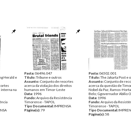
Pasta:
06496.047
Pasta:
06502.001
ng Herald e
Título:
Tribune e outros
Título:
The Jakarta Post e 
Assunto:
Conjunto de reocrtes
Assunto:
Conjunto de reco
cortes
acerca da violação dos direitos
acerca da questão de Timo
a interna na
humanos em Timor-Leste
Nobel da Paz, Ramos-Hort
Data:
1996
Belo; Ggovernador Abílio 
Fundo:
Arquivo da Resistência
Data:
1996
ência
Timorense - TAPOL
Fundo:
Arquivo da Resistê
Tipo Documental:
IMPRENSA
Timorense - TAPOL
ENSA
Página(s):
79
Tipo Documental:
IMPRE
Página(s):
58