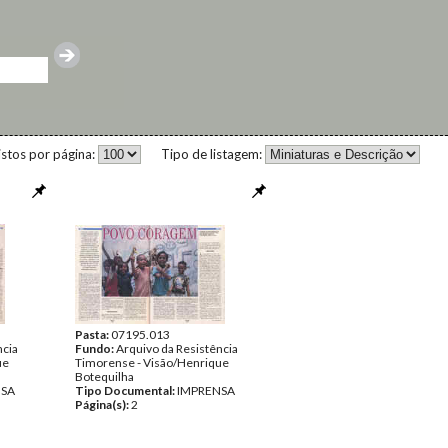
istos por página:
Tipo de listagem:
Pasta:
07195.013
ncia
Fundo:
Arquivo da Resistência
ue
Timorense - Visão/Henrique
Botequilha
NSA
Tipo Documental:
IMPRENSA
Página(s):
2