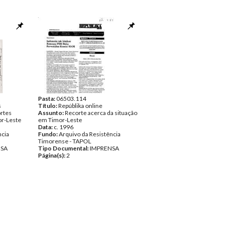
Pasta:
06503.114
s
Título:
Repúblika online
rtes
Assunto:
Recorte acerca da situação
or-Leste
em Timor-Leste
Data:
c. 1996
ncia
Fundo:
Arquivo da Resistência
Timorense - TAPOL
NSA
Tipo Documental:
IMPRENSA
Página(s):
2