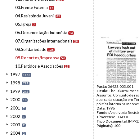
03.Frente Externa
17
04.Resistência Juvenil
65
05.Igreja
7
06.Documentação Indonésia
14
07.Organizações Internacionais
26
08.Solidariedade
135
09.Recortes/Imprensa
54
10.Partidos e Associações
17
1997
1152
1998
721
Pasta:
06423.003.001
Título:
The Jakarta Post e
1999
243
Assunto:
Conjunto de re
2000
acerca da situação em Ti
13
política interna na Indoné
2001
Data:
1996
7
Fundo:
Arquivo da Resist
2002
Timorense - TAPOL
1
Tipo Documental:
IMPR
2003
Página(s):
100
2
2004
2