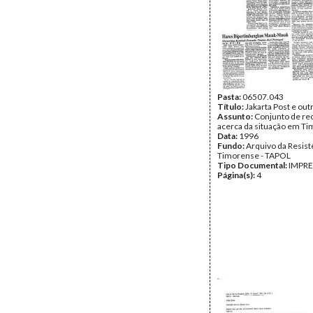
Pasta:
06507.043
Título:
Jakarta Post e out
Assunto:
Conjunto de re
acerca da situação em Ti
Data:
1996
Fundo:
Arquivo da Resist
Timorense - TAPOL
Tipo Documental:
IMPR
Página(s):
4