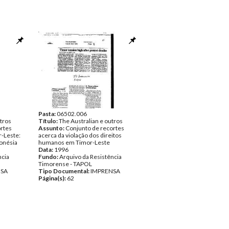
Pasta:
06502.006
tros
Título:
The Australian e outros
rtes
Assunto:
Conjunto de recortes
r-Leste:
acerca da violação dos direitos
onésia
humanos em Timor-Leste
Data:
1996
ncia
Fundo:
Arquivo da Resistência
Timorense - TAPOL
NSA
Tipo Documental:
IMPRENSA
Página(s):
62