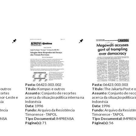
Pasta:
06423.003.002
Pasta:
06423.003.003
 outros
Título:
Kompas e outros
Título:
The Jakarta Post e 
cortes
Assunto:
Conjunto de recortes
Assunto:
Conjunto de reco
mor-Leste e
acerca da situação política interna na
acerca da situação política 
sia
Indonésia
Indonésia
Data:
1996
Data:
1996
ência
Fundo:
Arquivo da Resistência
Fundo:
Arquivo da Resistê
Timorense - TAPOL
Timorense - TAPOL
ENSA
Tipo Documental:
IMPRENSA
Tipo Documental:
IMPRE
Página(s):
71
Página(s):
56