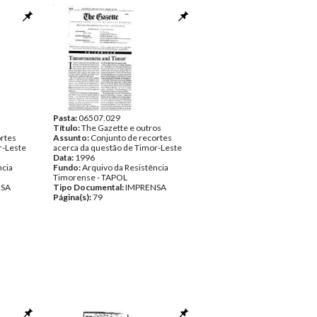
Pasta:
06507.029
Título:
The Gazette e outros
rtes
Assunto:
Conjunto de recortes
r-Leste
acerca da questão de Timor-Leste
Data:
1996
ncia
Fundo:
Arquivo da Resistência
Timorense - TAPOL
NSA
Tipo Documental:
IMPRENSA
Página(s):
79