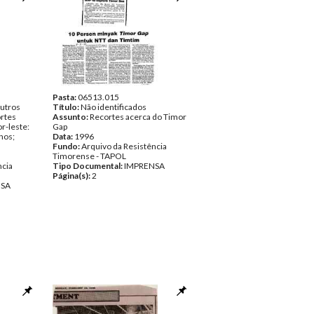
Pasta:
06513.015
outros
Título:
Não identificados
rtes
Assunto:
Recortes acerca do Timor
r-leste:
Gap
nos;
Data:
1996
Fundo:
Arquivo da Resistência
Timorense - TAPOL
ncia
Tipo Documental:
IMPRENSA
Página(s):
2
NSA