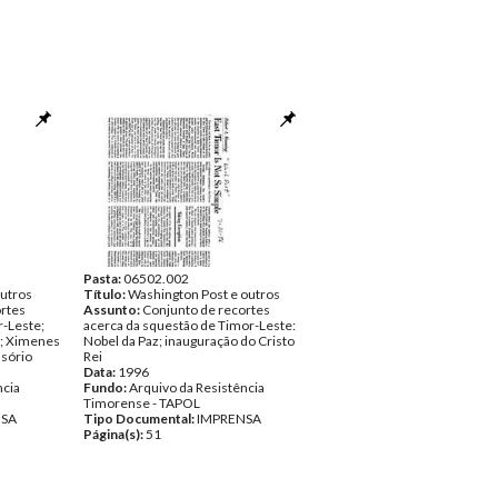
Pasta:
06502.002
outros
Título:
Washington Post e outros
rtes
Assunto:
Conjunto de recortes
r-Leste;
acerca da squestão de Timor-Leste:
a; Ximenes
Nobel da Paz; inauguração do Cristo
Osório
Rei
Data:
1996
ncia
Fundo:
Arquivo da Resistência
Timorense - TAPOL
NSA
Tipo Documental:
IMPRENSA
Página(s):
51