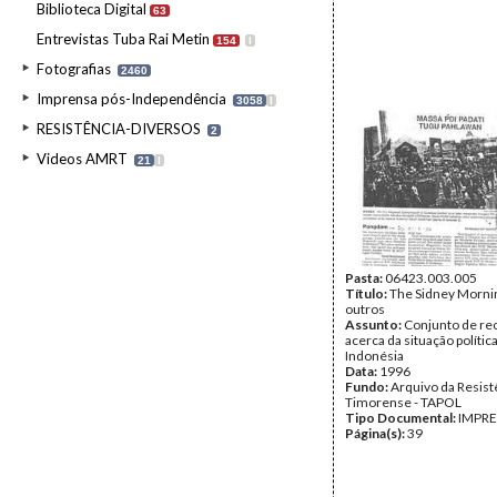
Biblioteca Digital
63
Entrevistas Tuba Rai Metin
154
I
Fotografias
2460
Imprensa pós-Independência
3058
I
RESISTÊNCIA-DIVERSOS
2
Videos AMRT
21
I
Pasta:
06423.003.005
Título:
The Sidney Morni
outros
Assunto:
Conjunto de re
acerca da situação polític
Indonésia
Data:
1996
Fundo:
Arquivo da Resist
Timorense - TAPOL
Tipo Documental:
IMPR
Página(s):
39