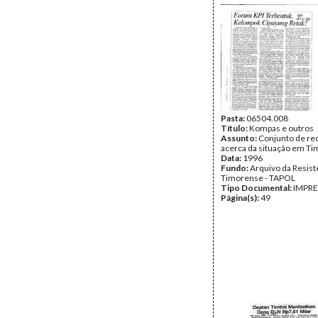
Pasta:
06504.008
Título:
Kompas e outros
Assunto:
Conjunto de re
acerca da situação em Ti
Data:
1996
Fundo:
Arquivo da Resist
Timorense - TAPOL
Tipo Documental:
IMPR
Página(s):
49