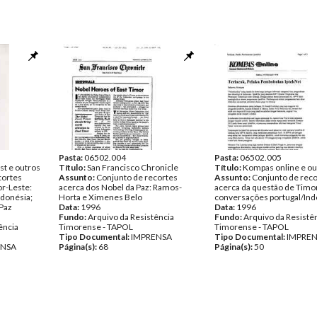
Pasta:
06502.004
Pasta:
06502.005
st e outros
Título:
San Francisco Chronicle
Título:
Kompas online e ou
cortes
Assunto:
Conjunto de recortes
Assunto:
Conjunto de reco
or-Leste:
acerca dos Nobel da Paz: Ramos-
acerca da questão de Timo
ndonésia;
Horta e Ximenes Belo
conversações portugal/Ind
Paz
Data:
1996
Data:
1996
Fundo:
Arquivo da Resistência
Fundo:
Arquivo da Resistê
ência
Timorense - TAPOL
Timorense - TAPOL
Tipo Documental:
IMPRENSA
Tipo Documental:
IMPRE
ENSA
Página(s):
68
Página(s):
50