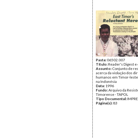
Pasta:
06502.007
Título:
Reader's Digest e
Assunto:
Conjunto de re
acerca da violação dos dir
humanos em Timor-leste 
na Indonésia
Data:
1996
Fundo:
Arquivo da Resist
Timorense - TAPOL
Tipo Documental:
IMPR
Página(s):
83