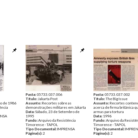
Pasta:
05733.037.006
Pasta:
05733.037.002
Título:
Jakarta Post
Título:
The Big Issue
to de 1986
Assunto:
Recortes sobre as
Assunto:
Recortes contend
ência
demonstrações militares em Jakarta
acerca de firma britânica q
Data:
Sábado, 23 de Setembro de
armas para tortura
ENSA
1995
Data:
1996
Fundo:
Arquivo da Resistência
Fundo:
Arquivo da Resistê
Timorense - TAPOL
Timorense - TAPOL
Tipo Documental:
IMPRENSA
Tipo Documental:
IMPRE
Página(s):
2
Página(s):
2