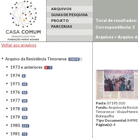
ARQUIVOS
GUIAS DE PESQUISA
Total de resultados:
PROJETO
PARCERIAS
Correspondência:
5
Arquivos
>
Arquivo d
Voltar aos arquivos
Arquivo da Resistência Timorense
15878
I
1973 e anteriores
6
7
1974
6
1975
43
1976
53
1977
35
Pasta:
07195.010
Fundo:
Arquivo da Resist
1978
28
Timorense - Visão/Henri
Botequilha
1979
99
Tipo Documental:
IMPR
Página(s):
4
1980
217
1981
72