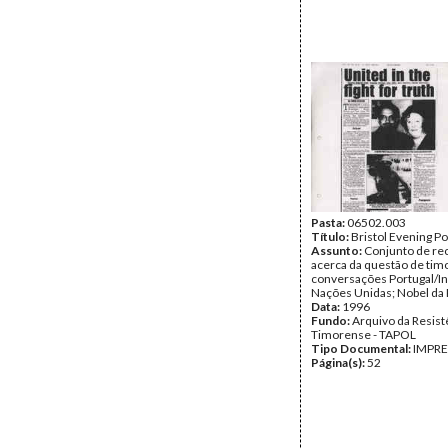
Pasta:
06502.003
Título:
Bristol Evening Po
Assunto:
Conjunto de re
acerca da questão de tim
conversações Portugal/I
Nações Unidas; Nobel da 
Data:
1996
Fundo:
Arquivo da Resist
Timorense - TAPOL
Tipo Documental:
IMPR
Página(s):
52