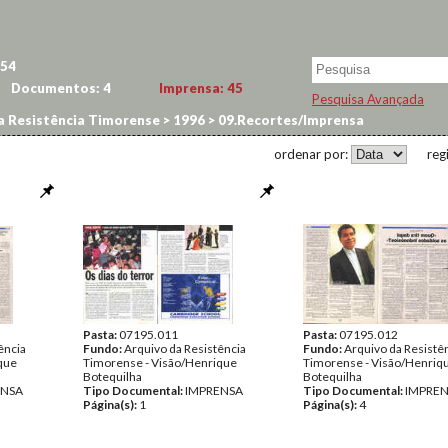
54
Documentos:
4
Imprensa:
45
Pesquisa Avançada
a Resistência Timorense
>
1996
>
09.Recortes/Imprensa
ordenar por:
reg
Pasta:
07195.011
Pasta:
07195.012
ência
Fundo:
Arquivo da Resistência
Fundo:
Arquivo da Resistê
que
Timorense - Visão/Henrique
Timorense - Visão/Henriq
Botequilha
Botequilha
ENSA
Tipo Documental:
IMPRENSA
Tipo Documental:
IMPRE
Página(s):
1
Página(s):
4