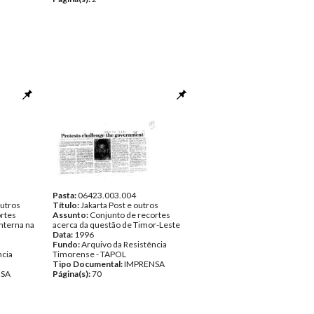
Pasta:
06423.003.004
outros
Título:
Jakarta Post e outros
rtes
Assunto:
Conjunto de recortes
interna na
acerca da questão de Timor-Leste
Data:
1996
Fundo:
Arquivo da Resistência
ncia
Timorense - TAPOL
Tipo Documental:
IMPRENSA
NSA
Página(s):
70