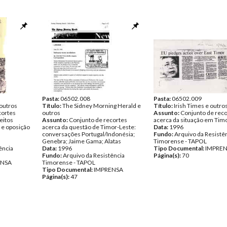
Pasta:
06502.008
Pasta:
06502.009
 outros
Título:
The Sidney Morning Herald e
Título:
Irish Times e outro
cortes
outros
Assunto:
Conjunto de reco
eitos
Assunto:
Conjunto de recortes
acerca da situação em Tim
e oposição
acerca da questão de Timor-Leste:
Data:
1996
conversações Portugal/Indonésia;
Fundo:
Arquivo da Resistê
Genebra; Jaime Gama; Alatas
Timorense - TAPOL
ência
Data:
1996
Tipo Documental:
IMPRE
Fundo:
Arquivo da Resistência
Página(s):
70
ENSA
Timorense - TAPOL
Tipo Documental:
IMPRENSA
Página(s):
47