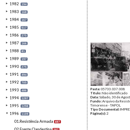
1982
194
1983
168
1984
167
1985
517
1986
275
1987
166
1988
81
1989
197
1990
275
1991
494
1992
705
Pasta:
05733.037.008
1993
486
Título:
Não identificado
Data:
Sábado, 30 de Agos
1994
1287
Fundo:
Arquivo da Resist
Timorense - TAPOL
1995
1298
Tipo Documental:
IMPR
1996
Página(s):
2
1109
01.Resistência Armada
487
02.Frente Clandestina
287