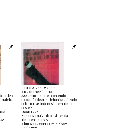
Pasta:
05733.037.004
Título:
The Big Issue
o artigo
Assunto:
Recortes contendo
ue fabrica
fotografia de arma britânica utilizado
pelas forças indonésias em Timor-
Leste ?
ncia
Data:
1996
Fundo:
Arquivo da Resistência
NSA
Timorense - TAPOL
Tipo Documental:
IMPRENSA
Página(s):
2