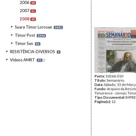
2006
38
2007
31
2008
48
Suara Timor Lorosae
1041
Timor Post
1034
Timor Sun
52
RESISTÊNCIA-DIVERSOS
2
Videos AMRT
21
I
Pasta:
10266.010
Título:
Semanário
Data:
Sábado, 15 de Març
Fundo:
Arquivo da Resist
Timorense - Jornais Tim
Tipo Documental:
IMPR
Página(s):
12