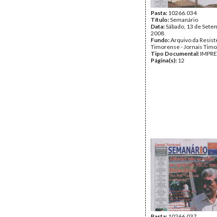
Pasta:
10266.034
Título:
Semanário
Data:
Sábado, 13 de Sete
2008
Fundo:
Arquivo da Resist
Timorense - Jornais Tim
Tipo Documental:
IMPR
Página(s):
12
Pasta:
10266.037