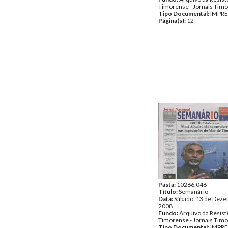
Timorense - Jornais Tim
Tipo Documental:
IMPR
Página(s):
12
Pasta:
10266.046
Título:
Semanário
Data:
Sábado, 13 de Dez
2008
Fundo:
Arquivo da Resist
Timorense - Jornais Tim
Tipo Documental:
IMPR