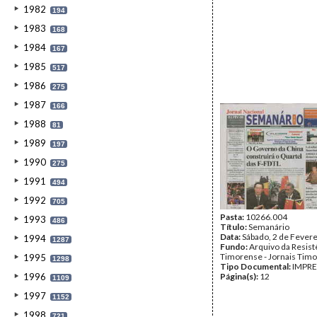
1982
194
1983
168
1984
167
1985
517
1986
275
1987
166
1988
81
1989
197
1990
275
1991
494
1992
705
Pasta:
10266.004
1993
486
Título:
Semanário
Data:
Sábado, 2 de Fever
1994
1287
Fundo:
Arquivo da Resist
Timorense - Jornais Tim
1995
1298
Tipo Documental:
IMPR
1996
Página(s):
12
1109
1997
1152
1998
721