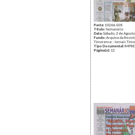
Pasta:
10266.028
Título:
Semanário
Data:
Sábado, 2 de Agost
Fundo:
Arquivo da Resist
Timorense - Jornais Tim
Tipo Documental:
IMPR
Página(s):
12