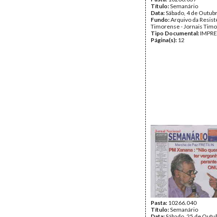
Título:
Semanário
Data:
Sábado, 4 de Outub
Fundo:
Arquivo da Resist
Timorense - Jornais Tim
Tipo Documental:
IMPR
Página(s):
12
Pasta:
10266.040
Título:
Semanário
Data:
Sábado, 25 de Outu