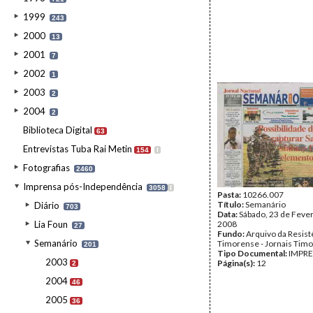
1999
243
2000
13
2001
7
2002
1
2003
2
2004
2
Biblioteca Digital
63
Entrevistas Tuba Rai Metin
154
I
Fotografias
2460
Imprensa pós-Independência
3058
I
Pasta:
10266.007
Título:
Semanário
Diário
703
Data:
Sábado, 23 de Fever
Lia Foun
2008
27
Fundo:
Arquivo da Resist
Semanário
Timorense - Jornais Tim
201
Tipo Documental:
IMPR
2003
Página(s):
12
2
2004
46
2005
36