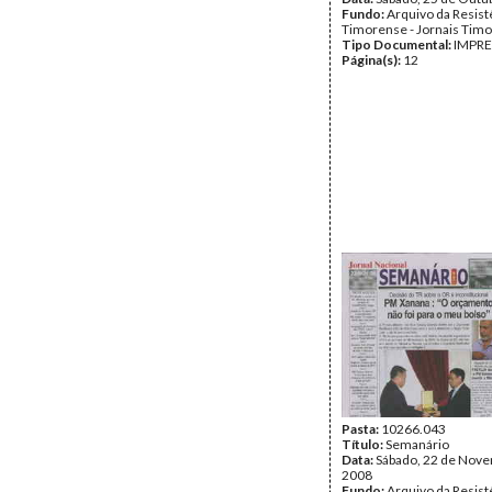
Fundo:
Arquivo da Resist
Timorense - Jornais Tim
Tipo Documental:
IMPR
Página(s):
12
Pasta:
10266.043
Título:
Semanário
Data:
Sábado, 22 de Nov
2008
Fundo:
Arquivo da Resist