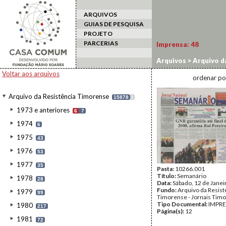
ARQUIVOS
GUIAS DE PESQUISA
PROJETO
PARCERIAS
Imprensa:
48
Arquivos
>
Arquivo d
Voltar aos arquivos
ordenar po
Arquivo da Resistência Timorense
15878
I
1973 e anteriores
6
7
1974
6
1975
43
1976
53
1977
35
Pasta:
10266.001
Título:
Semanário
1978
28
Data:
Sábado, 12 de Janei
Fundo:
Arquivo da Resist
1979
99
Timorense - Jornais Tim
Tipo Documental:
IMPR
1980
217
Página(s):
12
1981
72