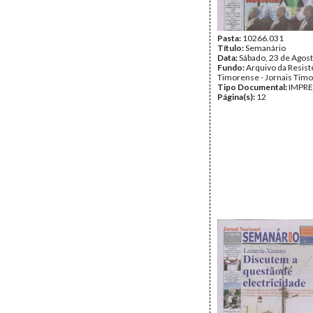
Pasta:
10266.031
Título:
Semanário
Data:
Sábado, 23 de Agos
Fundo:
Arquivo da Resist
Timorense - Jornais Tim
Tipo Documental:
IMPR
Página(s):
12