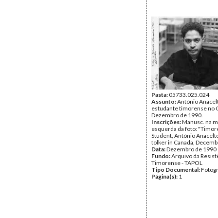
Pasta:
05733.025.024
Assunto:
António Anacelt
estudante timorense no 
Dezembro de 1990.
Inscrições:
Manusc. na 
esquerda da foto: "Timor
Student, António Anacelto
tolker in Canada, Decemb
Data:
Dezembro de 1990
Fundo:
Arquivo da Resist
Timorense - TAPOL
Tipo Documental:
Fotogr
Página(s):
1