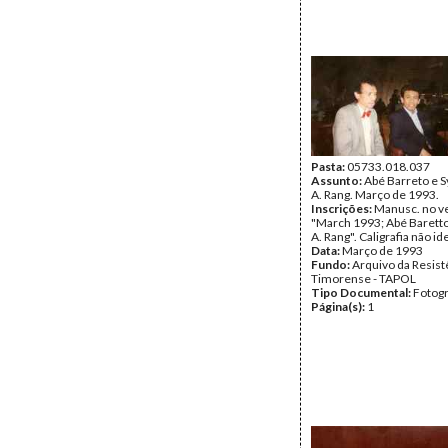
Pasta:
05733.018.037
Assunto:
Abé Barreto e 
A. Rang. Março de 1993.
Inscrições:
Manusc. no v
"March 1993; Abé Baretto
A. Rang". Caligrafia não id
Data:
Março de 1993
Fundo:
Arquivo da Resist
Timorense - TAPOL
Tipo Documental:
Fotogr
Página(s):
1