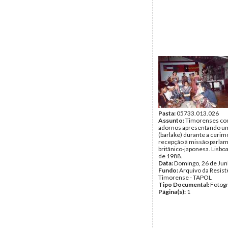
Pasta:
05733.013.026
Assunto:
Timorenses com
adornos apresentando u
(barlake) durante a cerim
recepção à missão parla
britânico-japonesa. Lisbo
de 1988.
Data:
Domingo, 26 de Ju
Fundo:
Arquivo da Resist
Timorense - TAPOL
Tipo Documental:
Fotogr
Página(s):
1