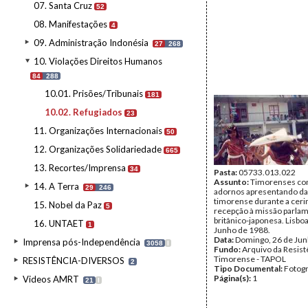
07. Santa Cruz
52
08. Manifestações
4
09. Administração Indonésia
27
268
10. Violações Direitos Humanos
84
288
10.01. Prisões/Tribunais
181
10.02. Refugiados
23
11. Organizações Internacionais
50
12. Organizações Solidariedade
665
13. Recortes/Imprensa
34
Pasta:
05733.013.022
Assunto:
Timorenses com
14. A Terra
29
246
adornos apresentando d
timorense durante a cer
15. Nobel da Paz
5
recepção à missão parla
britânico-japonesa. Lisboa
16. UNTAET
1
Junho de 1988.
Data:
Domingo, 26 de Ju
Imprensa pós-Independência
3058
I
Fundo:
Arquivo da Resist
Timorense - TAPOL
RESISTÊNCIA-DIVERSOS
2
Tipo Documental:
Fotogr
Página(s):
1
Videos AMRT
21
I