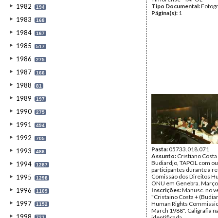
1982
Tipo Documental:
Fotogr
194
Página(s):
1
1983
168
1984
167
1985
517
1986
275
1987
166
1988
81
1989
197
1990
275
1991
494
1992
705
Pasta:
05733.018.071
1993
486
Assunto:
Cristiano Costa
Budiardjo, TAPOL com ou
1994
1287
participantes durante a r
Comissão dos Direitos 
1995
1298
ONU em Genebra. Março 
1996
Inscrições:
Manusc. no v
1109
"Cristaino Costa + (Budia
1997
Human Rights Commissio
1152
March 1988". Caligrafia n
1998
identificada.
721