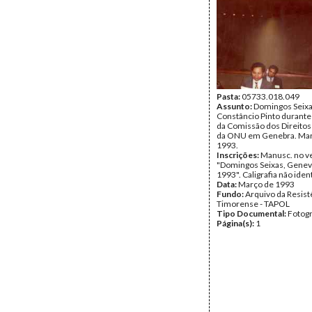
Pasta:
05733.018.049
Assunto:
Domingos Seixa
Constâncio Pinto durante
da Comissão dos Direit
da ONU em Genebra. Mar
1993.
Inscrições:
Manusc. no v
"Domingos Seixas, Gene
1993". Caligrafia não ident
Data:
Março de 1993
Fundo:
Arquivo da Resist
Timorense - TAPOL
Tipo Documental:
Fotogr
Página(s):
1