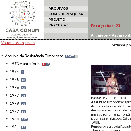
ARQUIVOS
GUIAS DE PESQUISA
PROJETO
PARCERIAS
Fotografias:
23
Arquivos
>
Arquivo d
Refugiados
Voltar aos arquivos
ordenar po
Arquivo da Resistência Timorense
15878
I
1973 e anteriores
6
7
1974
6
1975
43
1976
53
1977
35
Pasta:
05733.013.030
Assunto:
Timorense apr
1978
28
dança tradicional de Tim
durante a cerimónia de r
1979
99
missão parlamentar britâ
japonesa em Lisboa. 26 d
1980
217
1988.
Fundo:
Arquivo da Resist
1981
72
Timorense - TAPOL