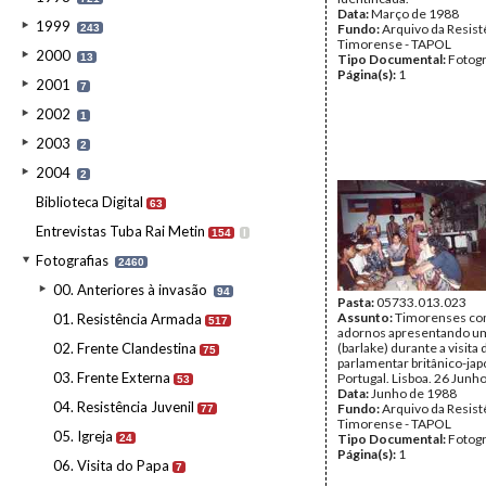
Data:
Março de 1988
1999
Fundo:
Arquivo da Resist
243
Timorense - TAPOL
2000
13
Tipo Documental:
Fotogr
Página(s):
1
2001
7
2002
1
2003
2
2004
2
Biblioteca Digital
63
Entrevistas Tuba Rai Metin
154
I
Fotografias
2460
00. Anteriores à invasão
94
Pasta:
05733.013.023
Assunto:
Timorenses com
01. Resistência Armada
517
adornos apresentando u
02. Frente Clandestina
(barlake) durante a visita
75
parlamentar britânico-jap
03. Frente Externa
Portugal. Lisboa. 26 Junh
53
Data:
Junho de 1988
04. Resistência Juvenil
Fundo:
Arquivo da Resist
77
Timorense - TAPOL
05. Igreja
Tipo Documental:
Fotogr
24
Página(s):
1
06. Visita do Papa
7