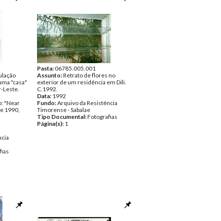
Pasta:
06785.005.001
ulação
Assunto:
Retrato de flores no
uma "casa"
exterior de um residência em Dili.
-Leste.
C.1992.
Data:
1992
o: "Near
Fundo:
Arquivo da Resistência
e 1990,
Timorense - Sabalae
Tipo Documental:
Fotografias
Página(s):
1
ncia
fias