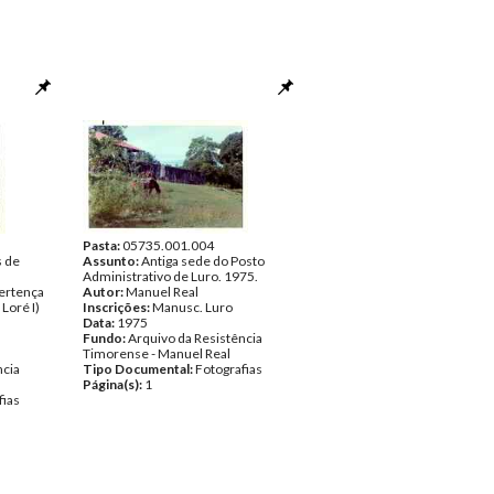
Pasta:
05735.001.004
s de
Assunto:
Antiga sede do Posto
Administrativo de Luro. 1975.
pertença
Autor:
Manuel Real
Loré I)
Inscrições:
Manusc. Luro
Data:
1975
Fundo:
Arquivo da Resistência
Timorense - Manuel Real
ncia
Tipo Documental:
Fotografias
Página(s):
1
fias