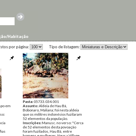
ção/Habitação
istos por página:
Tipo de listagem:
Pasta:
05733.034.001
ispo em
Assunto:
Aldeia de Hau Bá,
Bobonaro, Maliana; foi nesta aldeia
so:
que os militres indonésios fuzilaram
52 elementos da população.
ncia
Inscrições:
Manusc. no verso: "Cerca
de 52 elementos desta povoação
fias
foram fuzilados, Hau Bá, entre
homens e mulheres. Near a Village