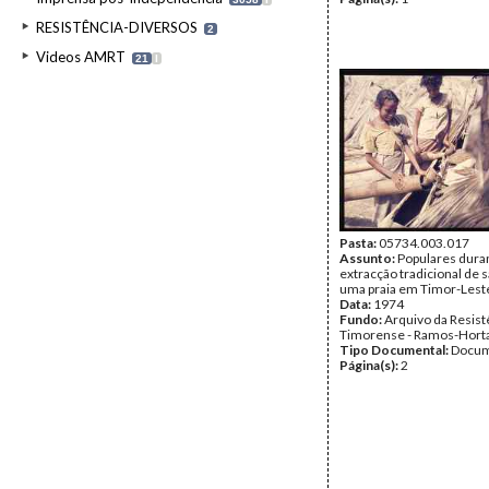
RESISTÊNCIA-DIVERSOS
2
Videos AMRT
21
I
Pasta:
05734.003.017
Assunto:
Populares dura
extracção tradicional de s
uma praia em Timor-Lest
Data:
1974
Fundo:
Arquivo da Resist
Timorense - Ramos-Hort
Tipo Documental:
Docum
Página(s):
2