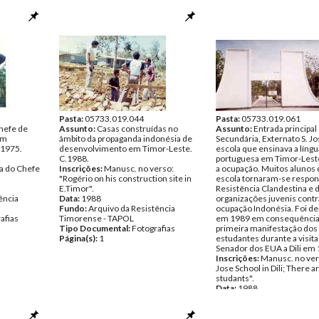
Pasta:
05733.019.044
Pasta:
05733.019.061
chefe de
Assunto:
Casas construídas no
Assunto:
Entrada principal
em
âmbito da propaganda indonésia de
Secundária, Externato S. Jo
 1975.
desenvolvimento em Timor-Leste.
escola que ensinava a língu
C.1988.
portuguesa em Timor-Lest
a do Chefe
Inscrições:
Manusc. no verso:
a ocupação. Muitos alunos 
"Rogério on his construction site in
escola tornaram-se respon
E.Timor".
Resistência Clandestina e d
ência
Data:
1988
organizações juvenis contr
Fundo:
Arquivo da Resistência
ocupação Indonésia. Foi d
afias
Timorense - TAPOL
em 1989 em consequência
Tipo Documental:
Fotografias
primeira manifestação dos
Página(s):
1
estudantes durante a visita
Senador dos EUA a Dili em
Inscrições:
Manusc. no vers
Jose School in Dili; There a
studants".
Data:
1988
Fundo:
Arquivo da Resistê
Timorense - TAPOL
Tipo Documental:
Fotogra