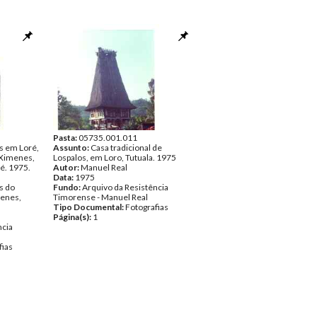
Pasta:
05735.001.011
is em Loré,
Assunto:
Casa tradicional de
 Ximenes,
Lospalos, em Loro, Tutuala. 1975
é. 1975.
Autor:
Manuel Real
Data:
1975
s do
Fundo:
Arquivo da Resistência
menes,
Timorense - Manuel Real
Tipo Documental:
Fotografias
Página(s):
1
ncia
fias