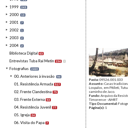
1999
243
2000
13
2001
7
2002
1
2003
2
2004
2
Biblioteca Digital
63
Entrevistas Tuba Rai Metin
154
I
Fotografias
2460
00. Anteriores à invasão
94
Pasta:
09526.001.033
Assunto:
Casas tradicion
01. Resistência Armada
517
Lospalos, em Pitileti, Tutua
02. Frente Clandestina
caminho de Jaco.
75
Fundo:
Arquivo da Resist
03. Frente Externa
Timorense - AMRT
53
Tipo Documental:
Fotogr
04. Resistência Juvenil
Página(s):
1
77
05. Igreja
24
06. Visita do Papa
7