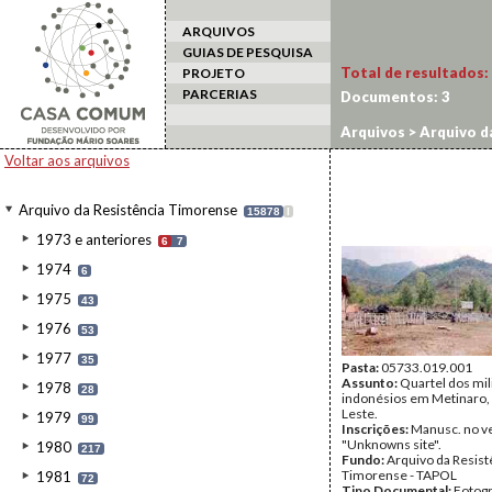
ARQUIVOS
GUIAS DE PESQUISA
Total de resultados:
PROJETO
PARCERIAS
Documentos:
3
Arquivos
>
Arquivo d
Voltar aos arquivos
Arquivo da Resistência Timorense
15878
I
1973 e anteriores
6
7
1974
6
1975
43
1976
53
1977
35
Pasta:
05733.019.001
Assunto:
Quartel dos mil
1978
28
indonésios em Metinaro,
Leste.
1979
99
Inscrições:
Manusc. no v
"Unknowns site".
1980
217
Fundo:
Arquivo da Resist
Timorense - TAPOL
1981
72
Tipo Documental:
Fotogr