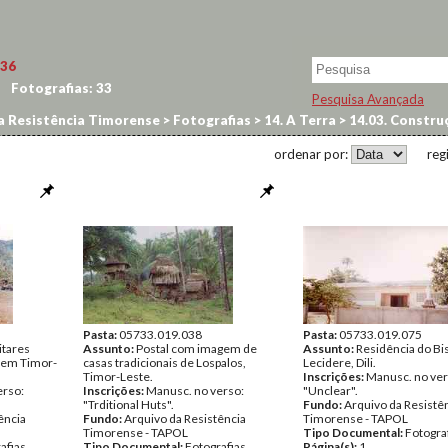
36
Fotografias:
33
Pesquisa Avançada
a Resistência Timorense
>
Fotografias
>
14. A Terra
>
14.03. Constru
ordenar por:
reg
Pasta:
05733.019.038
Pasta:
05733.019.075
itares
Assunto:
Postal com imagem de
Assunto:
Residência do B
 em Timor-
casas tradicionais de Lospalos,
Lecidere, Dili.
Timor-Leste.
Inscrições:
Manusc. no ver
erso:
Inscrições:
Manusc. no verso:
"Unclear".
"Trditional Huts".
Fundo:
Arquivo da Resistê
ência
Fundo:
Arquivo da Resistência
Timorense - TAPOL
Timorense - TAPOL
Tipo Documental:
Fotogra
afias
Tipo Documental:
Fotografias
Página(s):
1