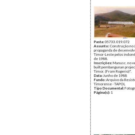
Pasta:
05733.019.072
Assunto:
Construção no 
propaganda de desenvol
Timor-Leste pelos indoné
de 1988.
Inscrições:
Manusc. no ver
built pembangunan project
Timor. (From Rogerio)".
Data:
Junho de 1988
Fundo:
Arquivo da Resist
Timorense - TAPOL
Tipo Documental:
Fotogr
Página(s):
1