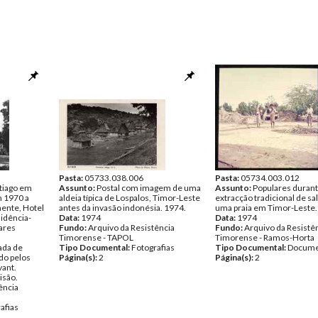
Pasta:
05733.038.006
Pasta:
05734.003.012
tiago em
Assunto:
Postal com imagem de uma
Assunto:
Populares durant
 1970 a
aldeia típica de Lospalos, Timor-Leste
extracção tradicional de sal
ente, Hotel
antes da invasão indonésia. 1974.
uma praia em Timor-Leste.
sidência-
Data:
1974
Data:
1974
tares
Fundo:
Arquivo da Resistência
Fundo:
Arquivo da Resistê
Timorense - TAPOL
Timorense - Ramos-Horta
ada de
Tipo Documental:
Fotografias
Tipo Documental:
Docume
do pelos
Página(s):
2
Página(s):
2
yant.
isão.
ência
afias