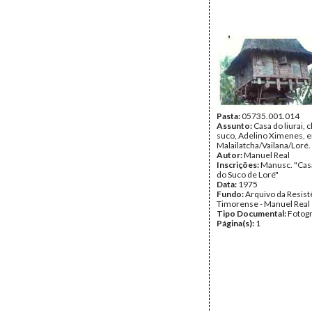
Pasta:
05735.001.014
Assunto:
Casa do liurai, 
suco, Adelino Ximenes, 
Malailatcha/Vailana/Loré.
Autor:
Manuel Real
Inscrições:
Manusc. "Cas
do Suco de Loré"
Data:
1975
Fundo:
Arquivo da Resist
Timorense - Manuel Real
Tipo Documental:
Fotogr
Página(s):
1