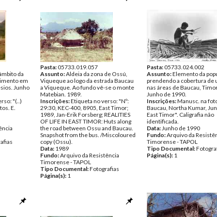
Página(s):
1
Pasta:
05733.019.057
Pasta:
05733.024.002
âmbito da
Assunto:
Aldeia da zona de Ossú,
Assunto:
Elemento da pop
vimento em
Viqueque ao logo da estrada Baucau
prendendo a cobertura de 
sios. Junho
a Viqueque. Ao fundo vê-se o monte
nas áreas de Baucau, Timor
Matebian. 1989.
Junho de 1990.
so: "(..)
Inscrições:
Etiqueta no verso: "Nº:
Inscrições:
Manusc. na fot
os. E.
29:30, KEC-400, 8905, East Timor;
Baucau, Northa Kumar, Jun
1989, Jan-Erik Forsberg; REALITIES
East Timor". Caligrafia não
OF LIFE IN EAST TIMOR: Huts along
identificada.
ência
the road between Ossu and Baucau.
Data:
Junho de 1990
Snapshot from the bus. /Miscoloured
Fundo:
Arquivo da Resistê
afias
copy (Ossu).
Timorense - TAPOL
Data:
1989
Tipo Documental:
Fotogra
Fundo:
Arquivo da Resistência
Página(s):
1
Timorense - TAPOL
Tipo Documental:
Fotografias
Página(s):
1