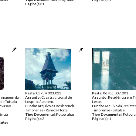
Página(s):
1
Pasta:
05734.003.023
Pasta:
06785.007.001
m imagem da
Assunto:
Casa tradicional de
Assunto:
Residência em T
 de Tutuala
Lospalos/Lautém.
Leste.
 invasão
Fundo:
Arquivo da Resistência
Fundo:
Arquivo da Resistê
Timorense - Ramos-Horta
Timorense - Sabalae
ência
Tipo Documental:
Fotografias
Tipo Documental:
Fotogra
Página(s):
2
Página(s):
1
afias