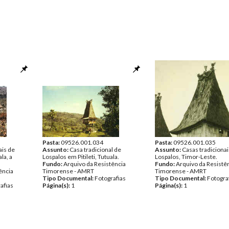
Pasta:
09526.001.034
Pasta:
09526.001.035
ais de
Assunto:
Casa tradicional de
Assunto:
Casas tradicionai
la, a
Lospalos em Pitileti, Tutuala.
Lospalos, Timor-Leste.
Fundo:
Arquivo da Resistência
Fundo:
Arquivo da Resistê
ência
Timorense - AMRT
Timorense - AMRT
Tipo Documental:
Fotografias
Tipo Documental:
Fotogra
afias
Página(s):
1
Página(s):
1