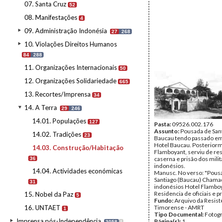
07. Santa Cruz
52
08. Manifestações
4
09. Administração Indonésia
27
268
10. Violações Direitos Humanos
84
288
11. Organizações Internacionais
50
12. Organizações Solidariedade
665
13. Recortes/Imprensa
34
14. A Terra
29
246
14.01. Populações
127
Pasta:
09526.002.176
Assunto:
Pousada de San
14.02. Tradições
23
Baucau tendo passado em
Hotel Baucau. Posteriorm
14.03. Construção/Habitação
Flamboyant, serviu de re
caserna e prisão dos mili
36
indonésios.
14.04. Actividades económicas
Manusc. No verso: "Pous
Santiago (Baucau) Chama
31
indonésios Hotel Flambo
Residencia de oficiais e pr
15. Nobel da Paz
5
Fundo:
Arquivo da Resist
16. UNTAET
Timorense - AMRT
1
Tipo Documental:
Fotogr
Imprensa pós-Independência
Página(s):
1
3058
I