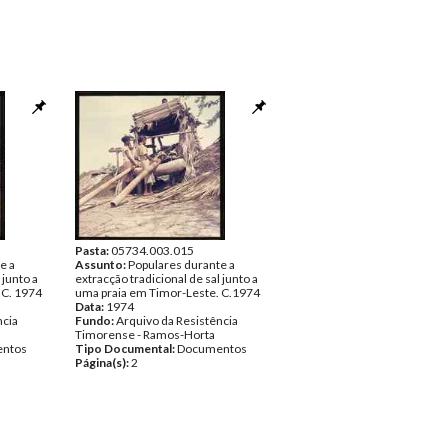
Pasta:
05734.003.015
e a
Assunto:
Populares durante a
 junto a
extracção tradicional de sal junto a
 C. 1974
uma praia em Timor-Leste. C.1974
Data:
1974
ncia
Fundo:
Arquivo da Resistência
Timorense - Ramos-Horta
ntos
Tipo Documental:
Documentos
Página(s):
2