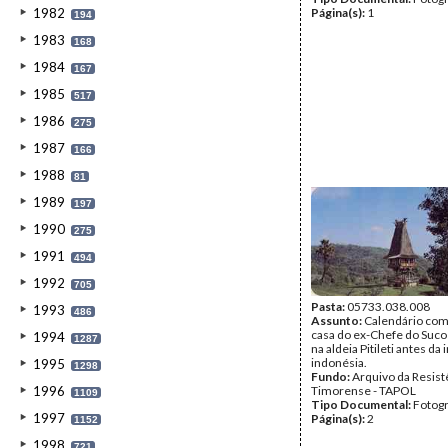
1982
Página(s):
1
194
1983
168
1984
167
1985
517
1986
275
1987
166
1988
81
1989
197
1990
275
1991
494
1992
705
Pasta:
05733.038.008
1993
486
Assunto:
Calendário co
casa do ex-Chefe do Suco
1994
1287
na aldeia Pitileti antes da
indonésia.
1995
1298
Fundo:
Arquivo da Resist
1996
Timorense - TAPOL
1109
Tipo Documental:
Fotogr
1997
Página(s):
2
1152
1998
721