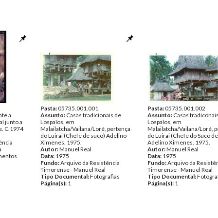
Pasta:
05735.001.001
Pasta:
05735.001.002
nte a
Assunto:
Casas tradicionais de
Assunto:
Casas tradiconai
al junto a
Lospalos, em
Lospalos, em
e. C.1974
Malailatcha/Vailana/Loré, pertença
Malailatcha/Vailana/Loré, 
do Luirai (Chefe de suco) Adelino
do Luirai (Chefe do Suco de 
ência
Ximenes. 1975.
Adelino Ximenes. 1975.
a
Autor:
Manuel Real
Autor:
Manuel Real
entos
Data:
1975
Data:
1975
Fundo:
Arquivo da Resistência
Fundo:
Arquivo da Resistê
Timorense - Manuel Real
Timorense - Manuel Real
Tipo Documental:
Fotografias
Tipo Documental:
Fotogra
Página(s):
1
Página(s):
1