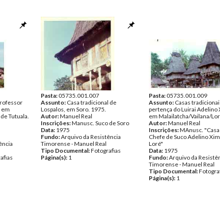
Pasta:
05735.001.007
Pasta:
05735.001.009
professor
Assunto:
Casa tradicional de
Assunto:
Casas tradiciona
, em
Lospalos, em Soro. 1975.
pertença do Luirai Adelino
 de Tutuala.
Autor:
Manuel Real
em Malailatcha/Vailana/Lor
Inscrições:
Manusc. Suco de Soro
Autor:
Manuel Real
Data:
1975
Inscrições:
MAnusc. "Casa
Fundo:
Arquivo da Resistência
Chefe de Suco Adelino Xi
ência
Timorense - Manuel Real
Loré"
Tipo Documental:
Fotografias
Data:
1975
afias
Página(s):
1
Fundo:
Arquivo da Resistê
Timorense - Manuel Real
Tipo Documental:
Fotogra
Página(s):
1