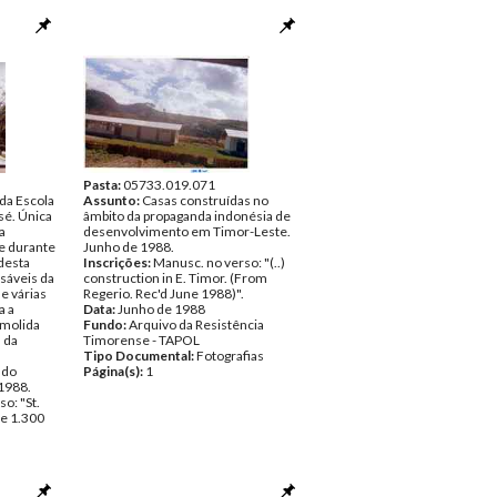
Pasta:
05733.019.071
 da Escola
Assunto:
Casas construídas no
sé. Única
âmbito da propaganda indonésia de
a
desenvolvimento em Timor-Leste.
e durante
Junho de 1988.
desta
Inscrições:
Manusc. no verso: "(..)
sáveis da
construction in E. Timor. (From
e várias
Regerio. Rec'd June 1988)".
a a
Data:
Junho de 1988
emolida
Fundo:
Arquivo da Resistência
 da
Timorense - TAPOL
Tipo Documental:
Fotografias
 do
Página(s):
1
 1988.
o: "St.
re 1.300
ncia
fias