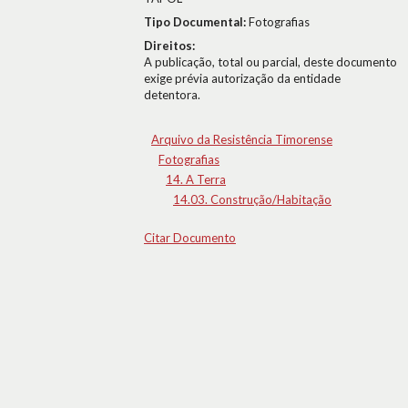
Tipo Documental:
Fotografias
Direitos:
A publicação, total ou parcial, deste documento
exige prévia autorização da entidade
detentora.
Arquivo da Resistência Timorense
Fotografias
14. A Terra
14.03. Construção/Habitação
Citar Documento