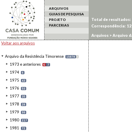
ARQUIVOS
GUIAS DE PESQUISA
Total de resultados:
PROJETO
PARCERIAS
Correspondência:
12
Arquivos
>
Arquivo d
Voltar aos arquivos
Arquivo da Resistência Timorense
15878
I
1973 e anteriores
6
7
1974
6
1975
43
1976
53
1977
35
1978
28
1979
99
1980
217
1981
72