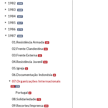
1982
194
1983
168
1984
167
1985
517
1986
275
1987
166
01.Resistência Armada
10
02.Frente Clandestina
11
03.Frente Externa
11
04.Resistência Juvenil
12
05.Igreja
1
06.Documentação Indonésia
4
07.Organizações Internacionais
21
23
Portugal
2
08.Solidariedade
73
09.Recortes/Imprensa
15