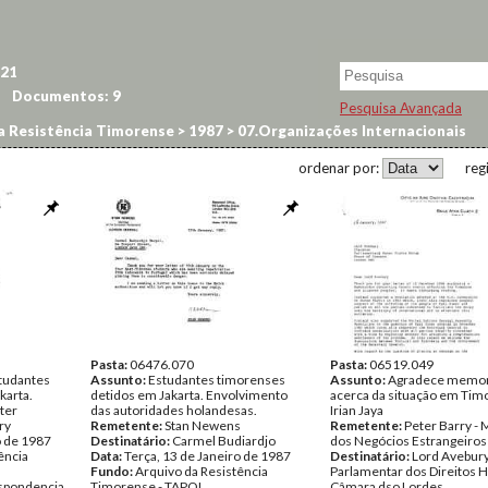
21
Documentos:
9
Pesquisa Avançada
a Resistência Timorense
>
1987
>
07.Organizações Internacionais
ordenar por:
reg
Pasta:
06476.070
Pasta:
06519.049
studantes
Assunto:
Estudantes timorenses
Assunto:
Agradece memo
karta.
detidos em Jakarta. Envolvimento
acerca da situação em Tim
fter
das autoridades holandesas.
Irian Jaya
ry
Remetente:
Stan Newens
Remetente:
Peter Barry - 
o de 1987
Destinatário:
Carmel Budiardjo
dos Negócios Estrangeiros
ência
Data:
Terça, 13 de Janeiro de 1987
Destinatário:
Lord Avebury
Fundo:
Arquivo da Resistência
Parlamentar dos Direitos
spondencia
Timorense - TAPOL
Câmara dso Lordes