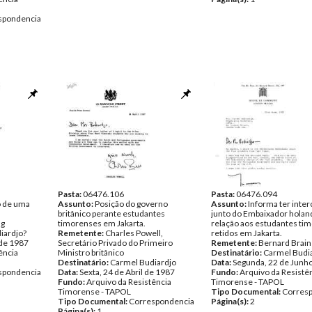
spondencia
Pasta:
06476.106
Pasta:
06476.094
o de uma
Assunto:
Posição do governo
Assunto:
Informa ter inte
britânico perante estudantes
junto do Embaixador hola
ng
timorenses em Jakarta.
relação aos estudantes ti
iardjo?
Remetente:
Charles Powell,
retidos em Jakarta.
 de 1987
Secretário Privado do Primeiro
Remetente:
Bernard Brai
ência
Ministro britânico
Destinatário:
Carmel Budi
Destinatário:
Carmel Budiardjo
Data:
Segunda, 22 de Junh
spondencia
Data:
Sexta, 24 de Abril de 1987
Fundo:
Arquivo da Resistê
Fundo:
Arquivo da Resistência
Timorense - TAPOL
Timorense - TAPOL
Tipo Documental:
Corres
Tipo Documental:
Correspondencia
Página(s):
2
Página(s):
1