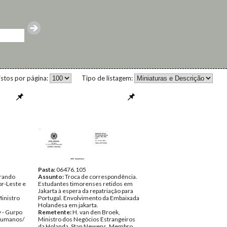
istos por página:
Tipo de listagem:
Pasta:
06476.105
rando
Assunto:
Troca de correspondência.
or-Leste e
Estudantes timorenses retidos em
Jakarta à espera da repatriação para
Ministro
Portugal. Envolvimento da Embaixada
Holandesa em jakarta.
 - Gurpo
Remetente:
H. van den Broek,
 Humanos/
Ministro dos Negócios Estrangeiros
da Holanda, Stan Newens, Membro