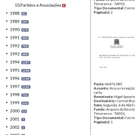
Timorense - TAPOL
10.Partidos e Associações
6
Tipo Documental:
Corre
Página(s):
2
1988
81
1989
197
1990
275
1991
494
1992
705
1993
486
1994
1287
1995
1298
1996
1109
Pasta:
06476.085
1997
1152
Assunto:
Acusa recepçã
carta.
1998
721
Remetente:
Nigel Speari
Destinatário:
Carmel Bud
1999
243
Data:
Segunda, 6 de Abril
Fundo:
Arquivo da Resist
2000
13
Timorense - TAPOL
Tipo Documental:
Corre
2001
7
Página(s):
1
2002
1