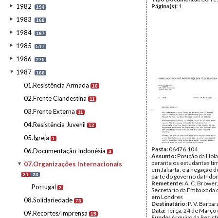
1982
Página(s):
1
194
1983
168
1984
167
1985
517
1986
275
1987
166
01.Resistência Armada
10
02.Frente Clandestina
11
03.Frente Externa
11
04.Resistência Juvenil
12
05.Igreja
1
Pasta:
06476.104
06.Documentação Indonésia
4
Assunto:
Posição da Hol
perante os estudantes t
07.Organizações Internacionais
em Jakarta, e a negação d
21
23
parte do governo da Indon
Remetente:
A. C. Brower
Portugal
2
Secretário da Embaixada 
em Londres
08.Solidariedade
73
Destinatário:
P. V. Barbar
Data:
Terça, 24 de Março
09.Recortes/Imprensa
15
Fundo:
Arquivo da Resist