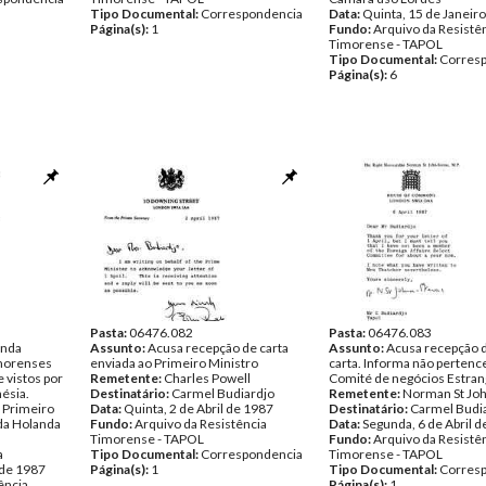
Tipo Documental:
Correspondencia
Data:
Quinta, 15 de Janeir
Página(s):
1
Fundo:
Arquivo da Resistê
Timorense - TAPOL
Tipo Documental:
Corres
Página(s):
6
Pasta:
06476.082
Pasta:
06476.083
anda
Assunto:
Acusa recepção de carta
Assunto:
Acusa recepção 
imorenses
enviada ao Primeiro Ministro
carta. Informa não pertenc
e vistos por
Remetente:
Charles Powell
Comité de negócios Estran
ésia.
Destinatário:
Carmel Budiardjo
Remetente:
Norman St Joh
, Primeiro
Data:
Quinta, 2 de Abril de 1987
Destinatário:
Carmel Budi
da Holanda
Fundo:
Arquivo da Resistência
Data:
Segunda, 6 de Abril 
Timorense - TAPOL
Fundo:
Arquivo da Resistê
a
Tipo Documental:
Correspondencia
Timorense - TAPOL
 de 1987
Página(s):
1
Tipo Documental:
Corres
ência
Página(s):
1