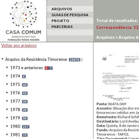
ARQUIVOS
GUIAS DE PESQUISA
Total de resultados:
PROJETO
PARCERIAS
Correspondência:
12
Arquivos
>
Arquivo d
Voltar aos arquivos
Arquivo da Resistência Timorense
15878
I
1973 e anteriores
6
7
1974
6
1975
43
1976
53
1977
35
Pasta:
06476.069
Assunto:
Situação dos e
1978
28
timorenses retidos em Ja
Remetente:
Richard Schi
1979
99
Destinatário:
Lord Avebu
Data:
Quinta, 8 de Janeir
1980
217
Fundo:
Arquivo da Resist
Timorense - TAPOL
1981
72
Tipo Documental:
Corre