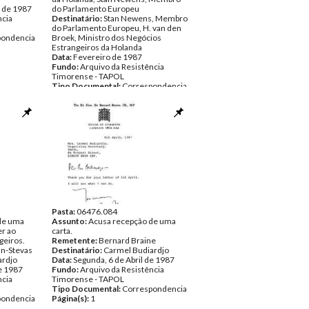
o de 1987
do Parlamento Europeu
ncia
Destinatário:
Stan Newens, Membro
do Parlamento Europeu, H. van den
pondencia
Broek, Ministro dos Negócios
Estrangeiros da Holanda
Data:
Fevereiro de 1987
Fundo:
Arquivo da Resistência
Timorense - TAPOL
Tipo Documental:
Correspondencia
Página(s):
3
Pasta:
06476.084
de uma
Assunto:
Acusa recepção de uma
er ao
carta.
geiros.
Remetente:
Bernard Braine
n-Stevas
Destinatário:
Carmel Budiardjo
ardjo
Data:
Segunda, 6 de Abril de 1987
de 1987
Fundo:
Arquivo da Resistência
ncia
Timorense - TAPOL
Tipo Documental:
Correspondencia
pondencia
Página(s):
1