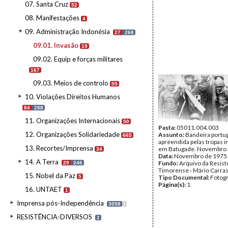
07. Santa Cruz
52
08. Manifestações
4
09. Administração Indonésia
27
268
09.01. Invasão
19
09.02. Equip e forças militares
167
09.03. Meios de controlo
55
10. Violações Direitos Humanos
84
288
11. Organizações Internacionais
50
Pasta:
05011.004.003
12. Organizações Solidariedade
Assunto:
Bandeira portu
665
apreendida pelas tropas 
13. Recortes/Imprensa
em Batugade. Novembro 
34
Data:
Novembro de 1975
14. A Terra
Fundo:
Arquivo da Resist
29
246
Timorense - Mário Carra
15. Nobel da Paz
5
Tipo Documental:
Fotogr
Página(s):
1
16. UNTAET
1
Imprensa pós-Independência
3058
I
RESISTÊNCIA-DIVERSOS
2