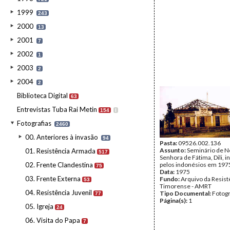
1999
243
2000
13
2001
7
2002
1
2003
2
2004
2
Biblioteca Digital
63
Entrevistas Tuba Rai Metin
154
I
Fotografias
2460
00. Anteriores à invasão
94
Pasta:
09526.002.136
Assunto:
Seminário de N
01. Resistência Armada
517
Senhora de Fátima, Dili, 
02. Frente Clandestina
pelos indonésios em 197
75
Data:
1975
03. Frente Externa
Fundo:
Arquivo da Resist
53
Timorense - AMRT
04. Resistência Juvenil
Tipo Documental:
Fotogr
77
Página(s):
1
05. Igreja
24
06. Visita do Papa
7