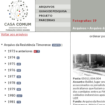
ARQUIVOS
GUIAS DE PESQUISA
PROJETO
PARCERIAS
Fotografias:
19
Arquivos
>
Arquivo d
Voltar aos arquivos
ordenar po
Arquivo da Resistência Timorense
15878
I
1973 e anteriores
6
7
1974
6
1975
43
1976
53
1977
35
Pasta:
05011.004.004
Assunto:
Balibó, lugar o
1978
28
assassinados os jornalist
australianos que faziam a
1979
99
dos combates entre as FA
soldados indonésios apoi
1980
217
UDT.
Fundo:
Arquivo da Resist
1981
72
Timorense - Mário Carra