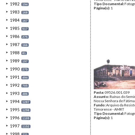
1982
Tipo Documental:
Fotogr
194
Página(s):
1
1983
168
1984
167
1985
517
1986
275
1987
166
1988
81
1989
197
1990
275
1991
494
1992
705
Pasta:
09526.001.039
1993
486
Assunto:
Ruínas do Semi
Nossa Senhora de Fátima, 
1994
1287
Fundo:
Arquivo da Resist
Timorense - AMRT
1995
1298
Tipo Documental:
Fotogr
1996
Página(s):
1
1109
1997
1152
1998
721