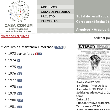
ARQUIVOS
GUIAS DE PESQUISA
Total de resultados:
PROJETO
PARCERIAS
Correspondência:
16
Arquivos
>
Arquivo d
Voltar aos arquivos
ordenar po
Arquivo da Resistência Timorense
15878
I
1973 e anteriores
6
7
1974
6
1975
43
1976
53
1977
35
Pasta:
06427.009
Título:
E. Timor Update
1978
28
Assunto:
NOV.1981 - Um
Solidariedade e Acção; G
1979
99
fome
Data:
1981
1980
217
Fundo:
Arquivo da Resist
Timorense - TAPOL
1981
72
Tipo Documental:
IMPR