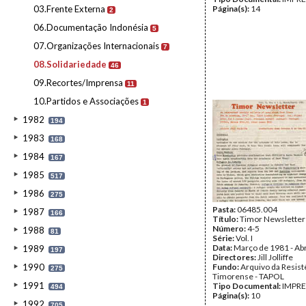
03.Frente Externa
Página(s):
14
2
06.Documentação Indonésia
5
07.Organizações Internacionais
7
08.Solidariedade
46
09.Recortes/Imprensa
11
10.Partidos e Associações
1
1982
194
1983
168
1984
167
1985
517
1986
275
Pasta:
06485.004
1987
166
Título:
Timor Newsletter
Número:
4-5
1988
81
Série:
Vol. I
Data:
Março de 1981 - Abr
1989
197
Directores:
Jill Jolliffe
1990
Fundo:
Arquivo da Resist
275
Timorense - TAPOL
1991
Tipo Documental:
IMPR
494
Página(s):
10
1992
705