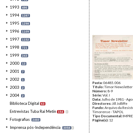
1993
486
1994
1287
1995
1298
1996
1109
1997
1152
1998
721
1999
243
2000
13
2001
7
2002
1
Pasta:
06485.006
Título:
Timor Newsletter
2003
2
Número:
8-9
2004
Série:
Vol. I
2
Data:
Julho de 1981 - Ago
Biblioteca Digital
Directores:
Jill Jolliffe
63
Fundo:
Arquivo da Resist
Entrevistas Tuba Rai Metin
Timorense - TAPOL
154
I
Tipo Documental:
IMPR
Fotografias
Página(s):
12
2460
Imprensa pós-Independência
3058
I