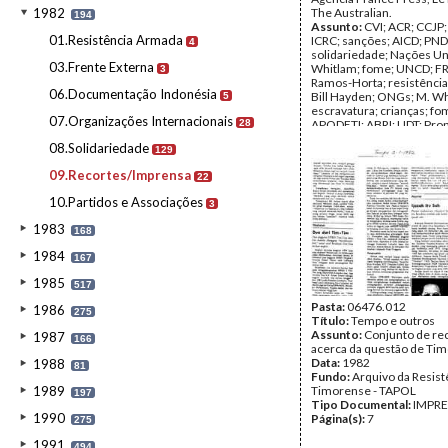
1982
The Australian.
194
Assunto:
CVI; ACR; CCJP; 
01.Resistência Armada
ICRC; sanções; AICD; PND
4
solidariedade; Nações Un
03.Frente Externa
Whitlam; fome; UNCD; FR
3
Ramos-Horta; resistênci
06.Documentação Indonésia
Bill Hayden; ONGs; M. Wh
5
escravatura; crianças; fo
07.Organizações Internacionais
28
APODETI; ABRI; UDT; Pro
Suharto; UNICEF; EEC; Iri
08.Solidariedade
129
Mochtar; UNGA; Jill Jolliff
Balsemão; Lord Avebury;
09.Recortes/Imprensa
22
Ramalho Eanes; Álvaro Cu
Fátima; Papa João Paulo II;
10.Partidos e Associações
3
refugiados; exílio
Data:
Agosto de 1980 - S
1983
168
1980
Fundo:
Arquivo da Resist
1984
167
Timorense - TAPOL
Tipo Documental:
IMPR
1985
517
Página(s):
51
Pasta:
06476.012
1986
275
Título:
Tempo e outros
Assunto:
Conjunto de re
1987
166
acerca da questão de Tim
Data:
1982
1988
81
Fundo:
Arquivo da Resist
1989
Timorense - TAPOL
197
Tipo Documental:
IMPR
1990
Página(s):
7
275
1991
494