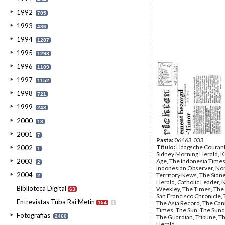
1992
705
1993
486
1994
1287
1995
1298
1996
1109
1997
1152
1998
721
1999
243
2000
13
2001
7
Pasta:
06463.033
Título:
Haagsche Courant
2002
1
Sidney Morning Herald, 
2003
Age, The Indonesia Times
2
Indonesian Observer, No
2004
Territory News, The Sidn
2
Herald, Catholic Leader,
Biblioteca Digital
Weekley, The Times, The 
63
San Francisco Chronicle, 
Entrevistas Tuba Rai Metin
The Asia Record, The Can
154
I
Times, The Sun, The Sund
Fotografias
2460
The Guardian, Tribune, Th
Herald