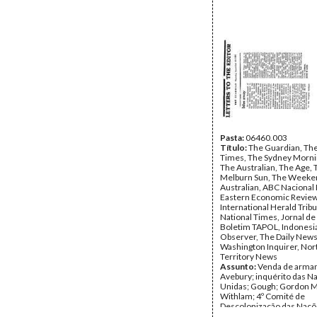
Pasta:
06460.003
Título:
The Guardian, Th
Times, The Sydney Morni
The Australian, The Age, 
Melburn Sun, The Weeke
Australian, ABC Nacional 
Eastern Economic Review
International Herald Trib
National Times, Jornal de 
Boletim TAPOL, Indonesi
Observer, The Daily News
Washington Inquirer, Nor
Territory News
Assunto:
Venda de arma
Avebury; inquérito das N
Unidas; Gough; Gordon M
Withlam; 4º Comité de
Descolonização das Naçõ
Portugal; Jill Jolliffe; Frei