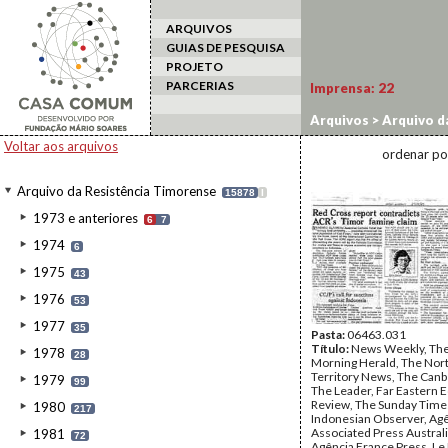
ARQUIVOS
GUIAS DE PESQUISA
PROJETO
PARCERIAS
Imprensa:
22
Arquivos
>
Arquivo d
Voltar aos arquivos
ordenar po
Arquivo da Resistência Timorense
15878
I
1973 e anteriores
6
7
1974
6
1975
43
1976
53
1977
35
Pasta:
06463.031
Título:
News Weekly, Th
1978
28
Morning Herald, The Nor
Territory News, The Canb
1979
99
The Leader, Far Eastern
Review, The Sunday Time
1980
217
Indonesian Observer, Ag
Associated Press Austral
1981
72
Agência France Press, L