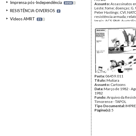
Imprensa pós-Independência
3058
I
Assunto:
Assassinatos e
Leste; fome; doenças; G.
RESISTÊNCIA-DIVERSOS
2
Peter Hastings; CVI; NATO
resistência armada; relató
Videos AMRT
21
I
Igreja; ACS; PMI; Austráli
Martinho da Costa Lopes;
Everingham; John Junor; 
Neukomm; Reino Unido; 
Avebury; ACFOA; NATO; 
Alston; solidariedade; d
sobre Timor-Leste; Sousa
TAPOL; exército indonési
Budiardjo; Bispo Dom Ma
Costa Lopes; ACSR; Dalry
Whiteley; silêncio; genoc
Sovan; assassinato de ref
execuções em massa; Moch
Jolliffe; Papa João Paulo II
Pasta:
06459.011
Data:
Título:
Janeiro de 1982 - J
Mutiara
1982
Assunto:
Cartoons
Fundo:
Data:
Março de 1982 - Ag
Arquivo da Resist
Timorense - TAPOL
1982
Tipo Documental:
Fundo:
Arquivo da Resist
IMPR
Página(s):
Timorense - TAPOL
49
Tipo Documental:
IMPR
Página(s):
5