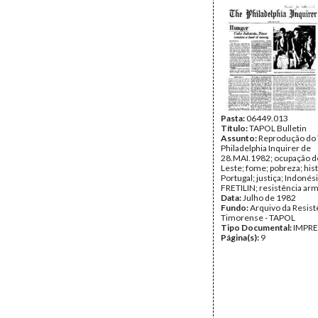
Amaral; Margareth Tatcher
FRETILIN; resistência arm
Cox; ALP; ICRC; Ian Hutch
China; Street; guerrilha; 
CVI; Bali; CSIS; ASEAN; M
fome; Suharto; Ramos-Ho
solidariedade; Igreja; reb
votações; CIA; Papua Nov
Atauro; diário de Timor-Le
EEC; CISET; Lopez da Cruz
Adam Malik; sessão UNGA
Tilman; PNG; Niugini; rela
Pasta:
06449.013
Vaticano; Atauro; Igreja
Título:
TAPOL Bulletin
Data:
Assunto:
Maio de 1982 - Mai
Reprodução do
Fundo:
Philadelphia Inquirer de
Arquivo da Resist
Timorense - TAPOL
28.MAI.1982; ocupação d
Tipo Documental:
Leste; fome; pobreza; hist
IMPR
Página(s):
Portugal; justiça; Indonési
65
FRETILIN; resistência ar
Data:
Julho de 1982
Fundo:
Arquivo da Resist
Timorense - TAPOL
Tipo Documental:
IMPR
Página(s):
9