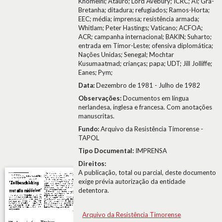
Khomeini; Atauro; Lord Avebury; ICRC; AI; Grã-
Bretanha; ditadura; refugiados; Ramos-Horta;
EEC; média; imprensa; resistência armada;
Whitlam; Peter Hastings; Vaticano; ACFOA;
ACR; campanha internacional; BAKIN; Suharto;
entrada em Timor-Leste; ofensiva diplomática;
Nações Unidas; Senegal; Mochtar
Kusumaatmad; crianças; papa; UDT; Jill Jolliffe;
Eanes; Pym;
Data:
Dezembro de 1981 - Julho de 1982
Observações:
Documentos em língua
nerlandesa, inglesa e francesa. Com anotações
manuscritas.
Fundo:
Arquivo da Resistência Timorense -
TAPOL
Tipo Documental:
IMPRENSA
Direitos:
A publicação, total ou parcial, deste documento
exige prévia autorização da entidade
detentora.
Arquivo da Resistência Timorense