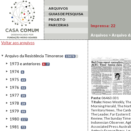
ARQUIVOS
GUIAS DE PESQUISA
PROJETO
PARCERIAS
Imprensa:
22
Arquivos
>
Arquivo d
Voltar aos arquivos
Arquivo da Resistência Timorense
15878
I
1973 e anteriores
6
7
1974
6
1975
43
1976
53
1977
35
Pasta:
06463.031
Título:
News Weekly, Th
1978
28
Morning Herald, The Nor
Territory News, The Canb
1979
99
The Leader, Far Eastern
Review, The Sunday Time
1980
217
Indonesian Observer, Ag
Associated Press Austral
1981
72
Agência France Press, L