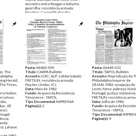
encontro entre Reagan e Suharto;
guerrilha; resistência armada;
Mochtar; Carmel Budiardjo;
diplomacia; FRETILIN; rebeldes;
Whitlam; Ali Alatas; resolução;
moção sobre Timor-Leste; UNICEF;
Tribunal de Haia; auto-determinação;
UNESCO; FAO; AGNUR;
Sudharmono; Chomsky; ICRC;
Golkar; CSIS; fome; Lopes da Cruz;
ACFOA; Arafat; Europa; João Paulo II;
papa; Falklands; Alston; Tilman
Data:
Abril de 1982 - Novembro de
1982
Fundo:
Arquivo da Resistência
Timorense - TAPOL
Pasta:
06463.039
Pasta:
06449.013
e, The
Tipo Documental:
Título:
CARPA Bulletin
IMPRENSA
Título:
TAPOL Bulletin
adelphia
Página(s):
Assunto:
ICRC; ALP; solidariedade;
47
Assunto:
Reprodução do T
ing Herald,
FRETILIN; resistência armada;
Philadelphia Inquirer de
 The Times,
Nações Unidas; ICJ.
28.MAI.1982; ocupação de
Data:
Maio de 1982
Leste; fome; pobreza; histó
rry Nutter;
Fundo:
Arquivo da Resistência
Portugal; justiça; Indonésia;
berculose;
Timorense - TAPOL
FRETILIN; resistência arm
ália;
Tipo Documental:
IMPRENSA
Data:
Julho de 1982
r; Jill
Página(s):
2
Fundo:
Arquivo da Resistê
Eanes;
Timorense - TAPOL
rtugal;
Tipo Documental:
IMPRE
tência;
Página(s):
9
anda;
ria; Lahane;
ho de 1982