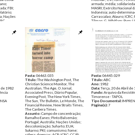
cano;
armada; média; solidariedad
ada; FBI;
MASRI; Exército Nacional d
latório;
Indonésia; auto-determina
ha; Nações
Carrascalao; Atauro; ICRC;
ICRC
Tilman; G. Whitlam; Pym; 
- Junho de
descolonização; CE; Irian J
genocídio; Gonçalves; PN
ência
Peter Rodgers; J. Freeman
CCJP; A. P. Kalangie; F. Xav
ENSA
da Cruz; CRS; agricultura; 
crianças; imprensa; Rod No
Golkar; diplomacia; UDT; mi
ACR; Vaticano; D. Durenber
encontro entre Regan e Su
Data:
Março de 1982 - Out
1982
Fundo:
Arquivo da Resistê
Pasta:
06463.035
Timorense - TAPOL
Pasta:
06445.029
Título:
The Washington Post, The
Tipo Documental:
Título:
ABC
IMPRE
Christian Science Monitor, The
Página(s):
Ano:
1982
51
o de 1982
Australian, The Age, O Jornal,
Data:
Terça, 20 de Abril de
ência
Associated Press, Diário Popular,
Fundo:
Arquivo da Resistê
Evening Post, The New York Times,
Timorense - TAPOL
ENSA
The Sun, Thr Bulletin, Le Monde, The
Tipo Documental:
IMPRE
Financial Review, New Straits Times,
Página(s):
7
The Canbera Times.
Assunto:
Campo de concentração;
Ramalho Eanes; Pinto Balsemão;
Portugal; Austrália; Nações Unidas;
descolonização; Suharto; EUA;
Sukarno; PKI; comunismo; fome;
cólera; doenças; ACR; ICRC; CCJP;