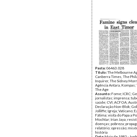
Pasta:
06463.028
Título:
The Melbourne Ag
Canberra Times, The Phil
Inquirer, The Sidney Morn
Agência Antara, Kompas;
The Age
Assunto:
Fome; ICRC; Ge
jornalistas; imprensa; tu
saúde; CVI; ACFOA; Austr
Declaração Non-Blok; Golka
Jolliffe; Igreja; Vaticano; 
Fátima; visita do Papa a Po
Mochtar; Irian Jaya; resis
doenças; pobreza; propag
relatório; opressão; misé
história
Data:
Maio de 1982 - Jun