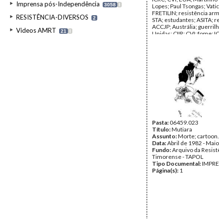
Imprensa pós-Independência
3058
I
Lopes; Paul Tsongas; Vati
FRETILIN; resistência arm
RESISTÊNCIA-DIVERSOS
2
STA; estudantes; ASITA; re
ACCJP; Austrália; guerril
Videos AMRT
21
I
Unidas; CIIR; CVI; fome; 
Data:
Fevereiro de 1982 
1982
Fundo:
Arquivo da Resist
Timorense - TAPOL
Tipo Documental:
IMPR
Página(s):
40
Pasta:
06459.023
Título:
Mutiara
Assunto:
Morte; cartoon.
Data:
Abril de 1982 - Mai
Fundo:
Arquivo da Resist
Timorense - TAPOL
Tipo Documental:
IMPR
Página(s):
1