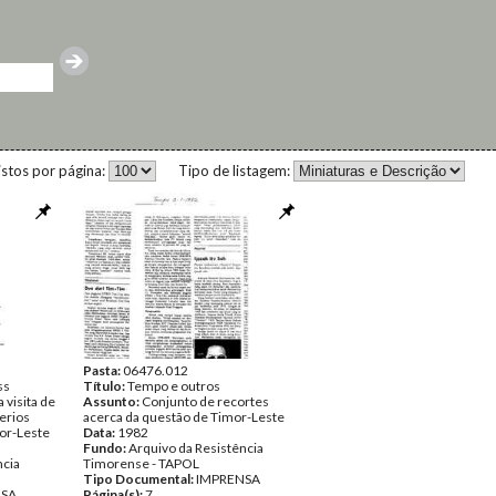
istos por página:
Tipo de listagem:
Pasta:
06476.012
ss
Título:
Tempo e outros
 visita de
Assunto:
Conjunto de recortes
herios
acerca da questão de Timor-Leste
or-Leste
Data:
1982
Fundo:
Arquivo da Resistência
ncia
Timorense - TAPOL
Tipo Documental:
IMPRENSA
NSA
Página(s):
7