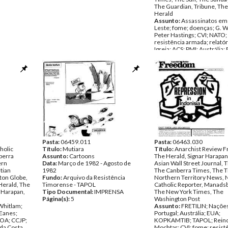
The Guardian, Tribune, The
Herald
Assunto:
Assassinatos em
Leste; fome; doenças; G. W
Peter Hastings; CVI; NATO;
resistência armada; relatóri
Igreja; ACS; PMI; Austrália
Martinho da Costa Lopes;
Everingham; John Junor; A
Neukomm; Reino Unido; L
Avebury; ACFOA; NATO; Ri
Alston; solidariedade; do
sobre Timor-Leste; Sousa 
TAPOL; exército indonésio
Budiardjo; Bispo Dom Mart
Costa Lopes; ACSR; Dalrymp
Whiteley; silêncio; genocíd
Sovan; assassinato de refu
execuções em massa; Mocht
Pasta:
06459.011
Jolliffe; Papa João Paulo II
Pasta:
06463.030
holic
Título:
Mutiara
Data:
Título:
Janeiro de 1982 - Ju
Anarchist Review 
berra
Assunto:
Cartoons
1982
The Herald, Signar Harapan
ern
Data:
Março de 1982 - Agosto de
Fundo:
Asian Wall Street Journal, 
Arquivo da Resistê
tian
1982
Timorense - TAPOL
The Canberra Times, The T
ton Globe,
Fundo:
Arquivo da Resistência
Tipo Documental:
Northern Territory News, N
IMPRE
Herald, The
Timorense - TAPOL
Página(s):
Catholic Reporter, Manadsb
49
 Harapan,
Tipo Documental:
IMPRENSA
The New York Times, The
Página(s):
5
Washington Post
Whitlam;
Assunto:
FRETILIN; Nações
 Eanes;
Portugal; Austrália; EUA;
FOA; CCJP;
KOPKAMTIB; TAPOL; Reino
 da Costa
Mochtar; CVI; fome; resist