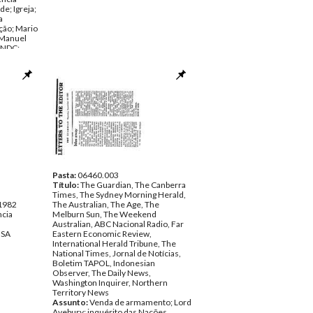
e; Igreja;
a
ção; Mario
 Manuel
UNDC;
aya;
G; OPM;
; ACFOA;
ier Lopes
economia;
rdland;
litares;
ger;
harto
ubro de
ncia
Pasta:
06460.003
NSA
Título:
The Guardian, The Canberra
Times, The Sydney Morning Herald,
 1982
The Australian, The Age, The
ncia
Melburn Sun, The Weekend
Australian, ABC Nacional Radio, Far
NSA
Eastern Economic Review,
International Herald Tribune, The
National Times, Jornal de Notícias,
Boletim TAPOL, Indonesian
Observer, The Daily News,
Washington Inquirer, Northern
Territory News
Assunto:
Venda de armamento; Lord
Avebury; inquérito das Nações