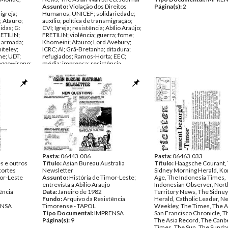
Assunto:
Violação dos Direitos
Página(s):
2
igreja;
Humanos; UNICEF; solidariedade;
; Atauro;
auxílio; política de transmigração;
idas; G:
CVI; Igreja; resistência; Abílio Araújo;
ETILIN;
FRETILIN; violência; guerra; fome;
a armada;
Khomeini; Atauro; Lord Avebury;
iteley;
ICRC; AI; Grã-Bretanha; ditadura;
me; UDT;
refugiados; Ramos-Horta; EEC;
nggowirono;
média; imprensa; resistência
an Jaya;
armada; Whitlam; Peter Hastings;
e; Pinto
Vaticano; ACFOA; ACR; campanha
 General
internacional; BAKIN; Suharto;
nhal;
entrada em Timor-Leste; ofensiva
 tortura;
diplomática; Nações Unidas; Senegal;
Mochtar Kusumaatmad; crianças;
etembro de
papa; UDT; Jill Jolliffe; Eanes; Pym;
Data:
Dezembro de 1981 - Julho de
ência
1982
Fundo:
Arquivo da Resistência
ENSA
Timorense - TAPOL
Tipo Documental:
IMPRENSA
Página(s):
Pasta:
06443.006
57
Pasta:
06463.033
s e outros
Título:
Asian Bureau Australia
Título:
Haagsche Courant,
cortes
Newsletter
Sidney Morning Herald, K
or-Leste
Assunto:
História de Timor-Leste;
Age, The Indonesia Times,
entrevista a Abilio Araujo
Indonesian Observer, Nor
ência
Data:
Janeiro de 1982
Territory News, The Sidne
Fundo:
Arquivo da Resistência
Herald, Catholic Leader, N
ENSA
Timorense - TAPOL
Weekley, The Times, The Au
Tipo Documental:
IMPRENSA
San Francisco Chronicle, T
Página(s):
9
The Asia Record, The Canb
Times, The Sun, The Sunda