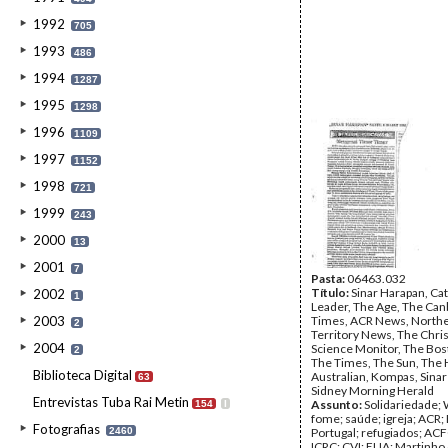
1992
705
1993
486
1994
1287
1995
1298
1996
1109
1997
1152
1998
721
1999
243
2000
13
2001
7
Pasta:
06463.032
Título:
Sinar Harapan, Cat
2002
1
Leader, The Age, The Can
2003
Times, ACR News, North
2
Territory News, The Chris
2004
Science Monitor, The Bos
2
The Times, The Sun, The 
Biblioteca Digital
Australian, Kompas, Sinar
63
Sidney Morning Herald
Entrevistas Tuba Rai Metin
Assunto:
Solidariedade; 
154
I
fome; saúde; igreja; ACR;
Fotografias
2460
Portugal; refugiados; AC
ICRC; CVI; EUA; Martinho