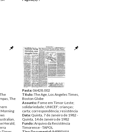
Pasta:
06428.002
 The
Título:
The Age, Los Angeles Times,
ompas, The
Boston Globe
Assunto:
Fome em Timor-Leste;
thern
solidariedade; UNICEF; crianças;
y Morning
carta; correspondência; resistência
ews
Data:
Quinta, 7 de Janeiro de 1982 -
stralian,
Quinta, 14 de Janeiro de 1982
he Herald,
Fundo:
Arquivo da Resistência
erra
Timorense - TAPOL
y Times,
Tipo Documental:
IMPRENSA