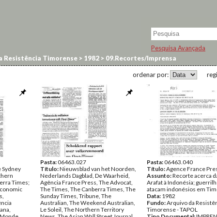
Pesquisa Avançada
a Resistência Timorense
>
1982
>
09.Recortes/Imprensa
ordenar por:
reg
Pasta:
06463.027
Pasta:
06463.040
e Sydney
Título:
Nieuwsblad van het Noorden,
Título:
Agence France Pre
thern
Nederlands Dagblad, De Waarheid,
Assunto:
Recorte acerca da
erra Times;
Agência France Press, The Advocat,
Arafat à Indonésia; guerril
 Economic
The Times, The Canberra Times, The
atacam indonésios em Tim
s,
Sunday Times, Tribune, The
Data:
1982
ência
Australian, The Weekend Australian,
Fundo:
Arquivo da Resistê
iana,
Le Soleil, The Northern Territory
Timorense - TAPOL
e Monde,
News, The Asian Wall Street Journal
Tipo Documental:
IMPRE