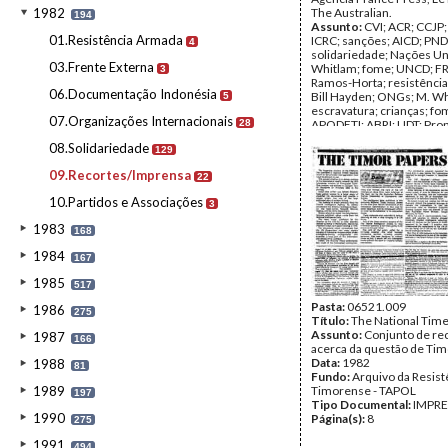
1982
The Australian.
194
Assunto:
CVI; ACR; CCJP; 
01.Resistência Armada
ICRC; sanções; AICD; PND
4
solidariedade; Nações Un
03.Frente Externa
Whitlam; fome; UNCD; FR
3
Ramos-Horta; resistênci
06.Documentação Indonésia
Bill Hayden; ONGs; M. Wh
5
escravatura; crianças; fo
07.Organizações Internacionais
28
APODETI; ABRI; UDT; Pro
Suharto; UNICEF; EEC; Iri
08.Solidariedade
129
Mochtar; UNGA; Jill Jolliff
Balsemão; Lord Avebury;
09.Recortes/Imprensa
22
Ramalho Eanes; Álvaro Cu
Fátima; Papa João Paulo II;
10.Partidos e Associações
3
refugiados; exílio
Data:
Agosto de 1980 - S
1983
168
1980
Fundo:
Arquivo da Resist
1984
167
Timorense - TAPOL
Tipo Documental:
IMPR
1985
517
Página(s):
51
Pasta:
06521.009
1986
275
Título:
The National Time
Assunto:
Conjunto de re
1987
166
acerca da questão de Tim
Data:
1982
1988
81
Fundo:
Arquivo da Resist
1989
Timorense - TAPOL
197
Tipo Documental:
IMPR
1990
Página(s):
8
275
1991
494