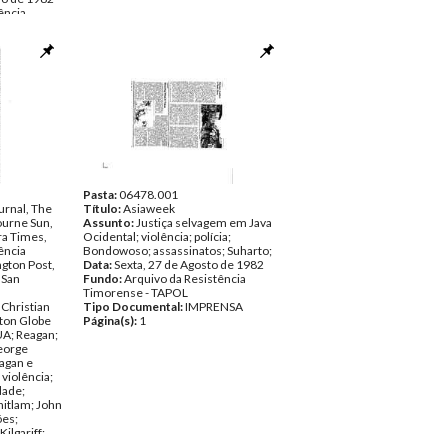
ência
ENSA
Pasta:
06478.001
urnal, The
Título:
Asiaweek
urne Sun,
Assunto:
Justiça selvagem em Java
ra Times,
Ocidental; violência; polícia;
ência
Bondowoso; assassinatos; Suharto;
gton Post,
Data:
Sexta, 27 de Agosto de 1982
 San
Fundo:
Arquivo da Resistência
Timorense - TAPOL
 Christian
Tipo Documental:
IMPRENSA
ton Globe
Página(s):
1
UA; Reagan;
eorge
eagan e
 violência;
dade;
itlam; John
ões;
ilgariff;
ocídio;