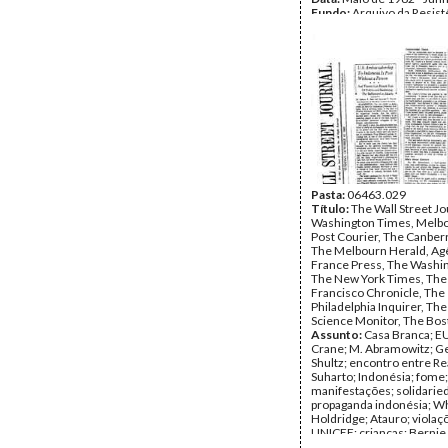
Fundo:
Arquivo da Resist
Timorense - TAPOL
Tipo Documental:
IMPR
Página(s):
36
Pasta:
06463.029
Título:
The Wall Street Jo
Washington Times, Melbo
Post Courier, The Canber
The Melbourn Herald, Ag
France Press, The Washin
The New York Times, The
Francisco Chronicle, The
Philadelphia Inquirer, The
Science Monitor, The Bos
Assunto:
Casa Branca; E
Crane; M. Abramowitz; G
Shultz; encontro entre R
Suharto; Indonésia; fome;
manifestações; solidarie
propaganda indonésia; Wh
Holdridge; Atauro; violaç
UNICEF; crianças; Bernie K
Namaliu; PNG; morte; gen