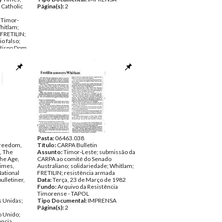
 Catholic
Página(s):
2
 Timor-
hitlam;
 FRETILIN;
o falso;
; Bispo Dom
tauro;
ord
chard
cumentos
Soares;
; Carmel
inho da
le; M.
io; Pen
giados;
ar; Jill
Pasta:
06463.038
nho de
Freedom,
Título:
CARPA Bulletin
, The
Assunto:
Timor-Leste; submissão da
The Age,
ncia
CARPA ao comité do Senado
imes,
Australiano; solidariedade; Whitlam;
ational
NSA
FRETILIN; resistência armada
ulletiner,
Data:
Terça, 23 de Março de 1982
Fundo:
Arquivo da Resistência
Timorense - TAPOL
 Unidas;
Tipo Documental:
IMPRENSA
Página(s):
2
 Unido;
ência