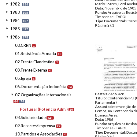
1982
Mário Soares, Lord Avebu
194
Data:
Novembro de 1985
1983
Fundo:
Arquivo da Resist
168
Timorense - TAPOL
1984
Tipo Documental:
Corre
167
Página(s):
3
1985
517
1986
275
00.CRRN
1
01.Resistência Armada
10
02.Frente Clandestina
1
03.Frente Externa
4
05.Igreja
4
06.Documentação Indonésia
14
Pasta:
06456.028
07.Organizações Internacionais
Título:
Conferência IPU (
64
74
Parlamentar)
Assunto:
Intervenção de
Portugal (Potência Adm.)
10
Lemos, na Conferência d
Buenos Aires.
08.Solidariedade
141
Data:
1986
Fundo:
Arquivo da Resist
09.Recortes/Imprensa
22
Timorense - TAPOL
Tipo Documental:
Docum
10.Partidos e Associações
4
Página(s):
4