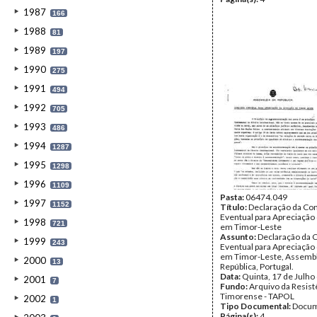
1987
166
1988
81
1989
197
1990
275
1991
494
1992
705
1993
486
1994
1287
1995
1298
1996
1109
Pasta:
06474.049
1997
1152
Título:
Declaração da Co
Eventual para Apreciação 
1998
721
em Timor-Leste
Assunto:
Declaração da 
1999
243
Eventual para Apreciação 
em Timor-Leste, Assembl
2000
13
República, Portugal.
Data:
Quinta, 17 de Julho
2001
7
Fundo:
Arquivo da Resist
Timorense - TAPOL
2002
1
Tipo Documental:
Docum
Página(s):
4