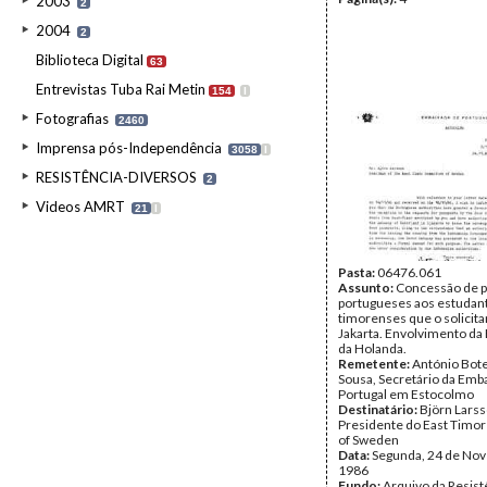
2003
2
2004
2
Biblioteca Digital
63
Entrevistas Tuba Rai Metin
154
I
Fotografias
2460
Imprensa pós-Independência
3058
I
RESISTÊNCIA-DIVERSOS
2
Videos AMRT
21
I
Pasta:
06476.061
Assunto:
Concessão de p
portugueses aos estudan
timorenses que o solici
Jakarta. Envolvimento da
da Holanda.
Remetente:
António Bot
Sousa, Secretário da Emb
Portugal em Estocolmo
Destinatário:
Björn Larss
Presidente do East Timo
of Sweden
Data:
Segunda, 24 de No
1986
Fundo:
Arquivo da Resist