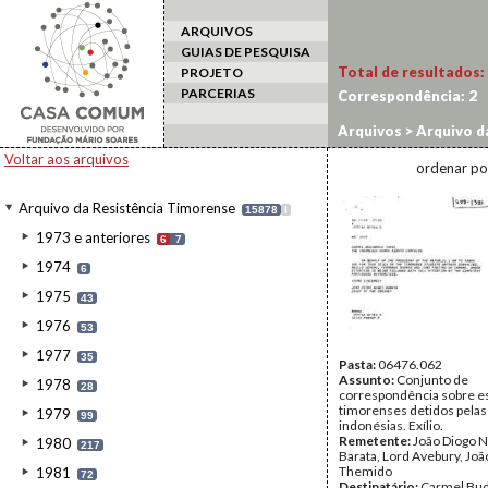
ARQUIVOS
GUIAS DE PESQUISA
Total de resultados:
PROJETO
PARCERIAS
Correspondência:
2
Arquivos
>
Arquivo d
(Potência Adm.)
Voltar aos arquivos
ordenar po
Arquivo da Resistência Timorense
15878
I
1973 e anteriores
6
7
1974
6
1975
43
1976
53
1977
35
Pasta:
06476.062
Assunto:
Conjunto de
1978
28
correspondência sobre e
timorenses detidos pelas
1979
99
indonésias. Exílio.
Remetente:
João Diogo 
1980
217
Barata, Lord Avebury, Joã
Themido
1981
72
Destinatário:
Carmel Bud