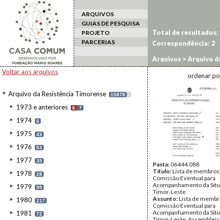
ARQUIVOS
GUIAS DE PESQUISA
Total de resultados:
PROJETO
PARCERIAS
Correspondência:
2
Arquivos
>
Arquivo d
(Potência Adm.)
Voltar aos arquivos
ordenar po
Arquivo da Resistência Timorense
15878
I
1973 e anteriores
6
7
1974
6
1975
43
1976
53
1977
35
Pasta:
06444.088
Título:
Lista de membros
1978
28
Comissão Eventual para
Acompanhamento da Sit
1979
99
Timor-Leste
Assunto:
Lista de membr
1980
217
Comissão Eventual para
Acompanhamento da Sit
1981
72
Timor-Leste, Assembleia