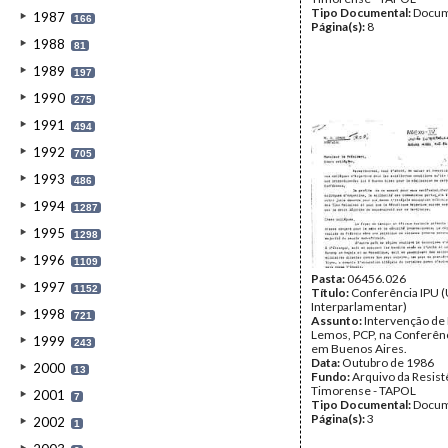
Tipo Documental:
Docum
1987
166
Página(s):
8
1988
81
1989
197
1990
275
1991
494
1992
705
1993
486
1994
1287
1995
1298
1996
1109
Pasta:
06456.026
1997
1152
Título:
Conferência IPU 
Interparlamentar)
1998
721
Assunto:
Intervenção de 
Lemos, PCP, na Conferênc
1999
243
em Buenos Aires.
Data:
Outubro de 1986
2000
13
Fundo:
Arquivo da Resist
Timorense - TAPOL
2001
7
Tipo Documental:
Docum
Página(s):
3
2002
1