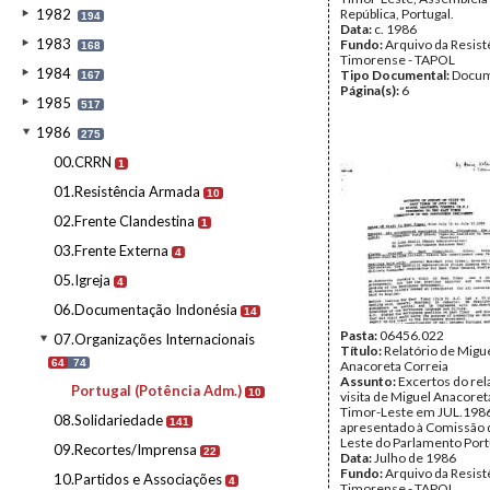
1982
República, Portugal.
194
Data:
c. 1986
1983
Fundo:
Arquivo da Resist
168
Timorense - TAPOL
1984
Tipo Documental:
Docum
167
Página(s):
6
1985
517
1986
275
00.CRRN
1
01.Resistência Armada
10
02.Frente Clandestina
1
03.Frente Externa
4
05.Igreja
4
06.Documentação Indonésia
14
Pasta:
06456.022
07.Organizações Internacionais
Título:
Relatório de Migu
64
74
Anacoreta Correia
Assunto:
Excertos do rel
Portugal (Potência Adm.)
10
visita de Miguel Anacoret
Timor-Leste em JUL.198
08.Solidariedade
141
apresentado à Comissão 
Leste do Parlamento Por
09.Recortes/Imprensa
22
Data:
Julho de 1986
Fundo:
Arquivo da Resist
10.Partidos e Associações
4
Timorense - TAPOL