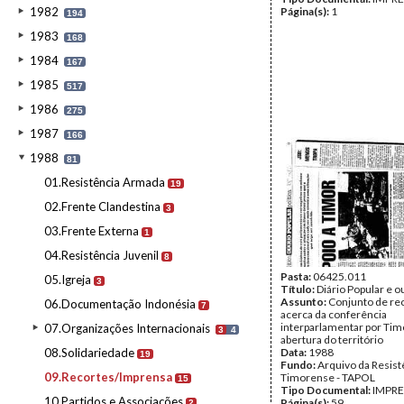
1982
Página(s):
1
194
1983
168
1984
167
1985
517
1986
275
1987
166
1988
81
01.Resistência Armada
19
02.Frente Clandestina
3
03.Frente Externa
1
04.Resistência Juvenil
8
Pasta:
06425.011
05.Igreja
3
Título:
Diário Popular e o
Assunto:
Conjunto de re
06.Documentação Indonésia
7
acerca da conferência
interparlamentar por Tim
07.Organizações Internacionais
3
4
abertura do território
08.Solidariedade
Data:
1988
19
Fundo:
Arquivo da Resist
09.Recortes/Imprensa
Timorense - TAPOL
15
Tipo Documental:
IMPR
10.Partidos e Associações
Página(s):
59
2