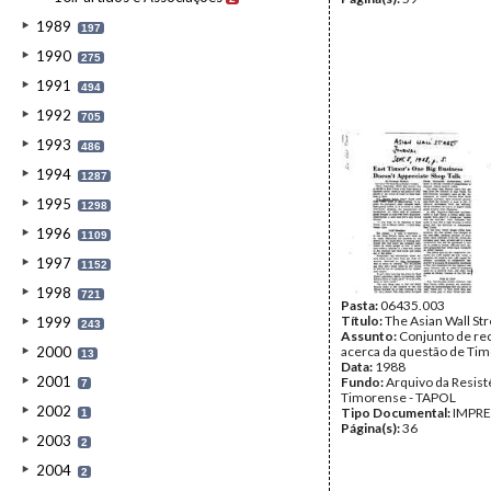
1989
197
1990
275
1991
494
1992
705
1993
486
1994
1287
1995
1298
1996
1109
1997
1152
1998
721
Pasta:
06435.003
Título:
The Asian Wall Str
1999
243
Assunto:
Conjunto de re
2000
acerca da questão de Tim
13
Data:
1988
2001
Fundo:
Arquivo da Resist
7
Timorense - TAPOL
2002
Tipo Documental:
IMPR
1
Página(s):
36
2003
2
2004
2