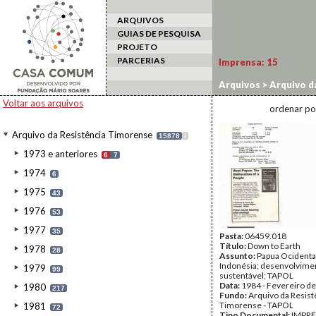
ARQUIVOS
GUIAS DE PESQUISA
PROJETO
PARCERIAS
Imprensa:
15
Arquivos
>
Arquivo d
Voltar aos arquivos
ordenar po
Arquivo da Resistência Timorense
15878
I
1973 e anteriores
6
7
1974
6
1975
43
1976
53
1977
35
Pasta:
06459.018
Título:
Down to Earth
1978
28
Assunto:
Papua Ocidenta
Indonésia; desenvolvime
1979
99
sustentável; TAPOL
Data:
1984 - Fevereiro d
1980
217
Fundo:
Arquivo da Resist
Timorense - TAPOL
1981
72
Tipo Documental:
IMPR