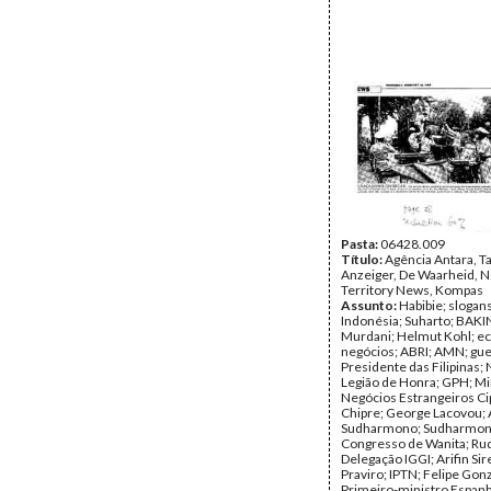
Pasta:
06428.009
Título:
Agência Antara, T
Anzeiger, De Waarheid, 
Territory News, Kompas
Assunto:
Habibie; slogans
Indonésia; Suharto; BAKIN
Murdani; Helmut Kohl; e
negócios; ABRI; AMN; gue
Presidente das Filipinas; 
Legião de Honra; GPH; Mi
Negócios Estrangeiros Cip
Chipre; George Lacovou; A
Sudharmono; Sudharmono
Congresso de Wanita; Rud
Delegação IGGI; Arifin Sir
Praviro; IPTN; Felipe Gon
Primeiro-ministro Espanh