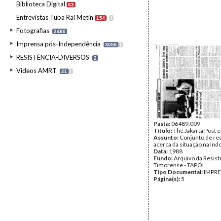
Biblioteca Digital
63
Entrevistas Tuba Rai Metin
154
I
Fotografias
2460
Imprensa pós-Independência
3058
I
RESISTÊNCIA-DIVERSOS
2
Videos AMRT
21
I
Pasta:
06489.009
Título:
The Jakarta Post e
Assunto:
Conjunto de re
acerca da situação na Ind
Data:
1988
Fundo:
Arquivo da Resist
Timorense - TAPOL
Tipo Documental:
IMPR
Página(s):
5