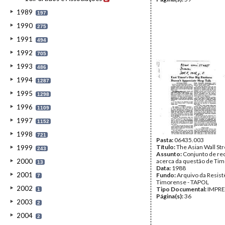
1989
197
1990
275
1991
494
1992
705
1993
486
1994
1287
1995
1298
1996
1109
1997
1152
1998
721
Pasta:
06435.003
Título:
The Asian Wall Str
1999
243
Assunto:
Conjunto de re
2000
acerca da questão de Tim
13
Data:
1988
2001
Fundo:
Arquivo da Resist
7
Timorense - TAPOL
2002
Tipo Documental:
IMPR
1
Página(s):
36
2003
2
2004
2