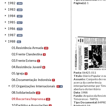
1982
Página(s):
1
194
1983
168
1984
167
1985
517
1986
275
1987
166
1988
81
01.Resistência Armada
19
02.Frente Clandestina
3
03.Frente Externa
1
04.Resistência Juvenil
8
Pasta:
06425.011
05.Igreja
3
Título:
Diário Popular e o
Assunto:
Conjunto de re
06.Documentação Indonésia
7
acerca da conferência
interparlamentar por Tim
07.Organizações Internacionais
3
4
abertura do território
08.Solidariedade
Data:
1988
19
Fundo:
Arquivo da Resist
09.Recortes/Imprensa
Timorense - TAPOL
15
Tipo Documental:
IMPR
10.Partidos e Associações
Página(s):
59
2