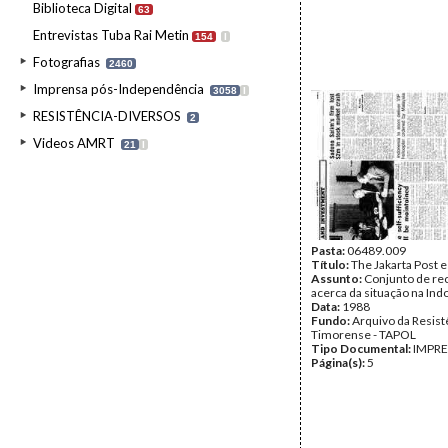
Biblioteca Digital
63
Entrevistas Tuba Rai Metin
154
I
Fotografias
2460
Imprensa pós-Independência
3058
I
RESISTÊNCIA-DIVERSOS
2
Videos AMRT
21
I
Pasta:
06489.009
Título:
The Jakarta Post e
Assunto:
Conjunto de re
acerca da situação na Ind
Data:
1988
Fundo:
Arquivo da Resist
Timorense - TAPOL
Tipo Documental:
IMPR
Página(s):
5