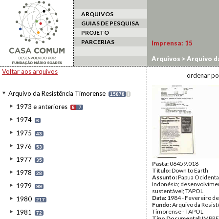
ARQUIVOS
GUIAS DE PESQUISA
PROJETO
PARCERIAS
Imprensa:
15
Arquivos
>
Arquivo d
Voltar aos arquivos
ordenar po
Arquivo da Resistência Timorense
15878
I
1973 e anteriores
6
7
1974
6
1975
43
1976
53
1977
35
Pasta:
06459.018
Título:
Down to Earth
1978
28
Assunto:
Papua Ocidenta
Indonésia; desenvolvime
1979
99
sustentável; TAPOL
Data:
1984 - Fevereiro d
1980
217
Fundo:
Arquivo da Resist
Timorense - TAPOL
1981
72
Tipo Documental:
IMPR