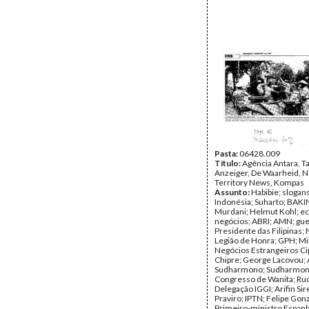
Pasta:
06428.009
Título:
Agência Antara, T
Anzeiger, De Waarheid, 
Territory News, Kompas
Assunto:
Habibie; slogans
Indonésia; Suharto; BAKIN
Murdani; Helmut Kohl; e
negócios; ABRI; AMN; gue
Presidente das Filipinas; 
Legião de Honra; GPH; Mi
Negócios Estrangeiros Cip
Chipre; George Lacovou; A
Sudharmono; Sudharmono
Congresso de Wanita; Rud
Delegação IGGI; Arifin Sir
Praviro; IPTN; Felipe Gon
Primeiro-ministro Espanh