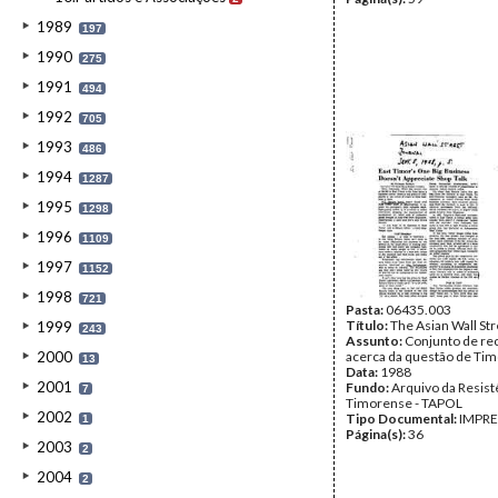
1989
197
1990
275
1991
494
1992
705
1993
486
1994
1287
1995
1298
1996
1109
1997
1152
1998
721
Pasta:
06435.003
Título:
The Asian Wall Str
1999
243
Assunto:
Conjunto de re
2000
acerca da questão de Tim
13
Data:
1988
2001
Fundo:
Arquivo da Resist
7
Timorense - TAPOL
2002
Tipo Documental:
IMPR
1
Página(s):
36
2003
2
2004
2