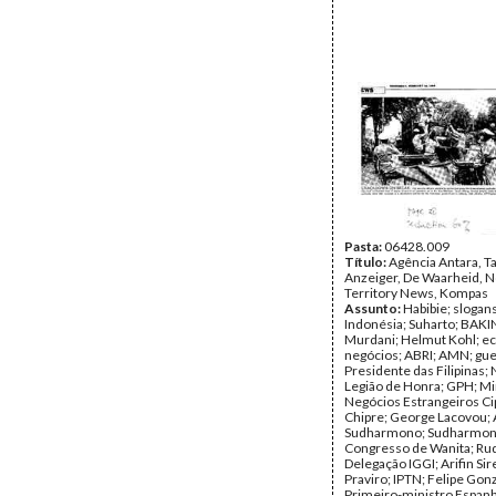
Pasta:
06428.009
Título:
Agência Antara, T
Anzeiger, De Waarheid, 
Territory News, Kompas
Assunto:
Habibie; slogans
Indonésia; Suharto; BAKIN
Murdani; Helmut Kohl; e
negócios; ABRI; AMN; gue
Presidente das Filipinas; 
Legião de Honra; GPH; Mi
Negócios Estrangeiros Cip
Chipre; George Lacovou; A
Sudharmono; Sudharmono
Congresso de Wanita; Rud
Delegação IGGI; Arifin Sir
Praviro; IPTN; Felipe Gon
Primeiro-ministro Espanh