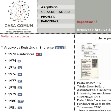
ARQUIVOS
GUIAS DE PESQUISA
PROJETO
PARCERIAS
Imprensa:
15
Arquivos
>
Arquivo d
Voltar aos arquivos
ordenar po
Arquivo da Resistência Timorense
15878
I
1973 e anteriores
6
7
1974
6
1975
43
1976
53
1977
35
Pasta:
06459.018
Título:
Down to Earth
1978
28
Assunto:
Papua Ocidenta
Indonésia; desenvolvime
1979
99
sustentável; TAPOL
Data:
1984 - Fevereiro d
1980
217
Fundo:
Arquivo da Resist
Timorense - TAPOL
1981
72
Tipo Documental:
IMPR