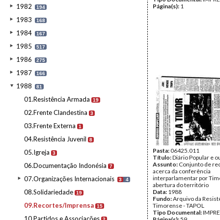
1982
Página(s):
1
194
1983
168
1984
167
1985
517
1986
275
1987
166
1988
81
01.Resistência Armada
19
02.Frente Clandestina
3
03.Frente Externa
1
04.Resistência Juvenil
8
Pasta:
06425.011
05.Igreja
3
Título:
Diário Popular e o
Assunto:
Conjunto de re
06.Documentação Indonésia
7
acerca da conferência
interparlamentar por Tim
07.Organizações Internacionais
3
4
abertura do território
08.Solidariedade
Data:
1988
19
Fundo:
Arquivo da Resist
09.Recortes/Imprensa
Timorense - TAPOL
15
Tipo Documental:
IMPR
10.Partidos e Associações
Página(s):
59
2