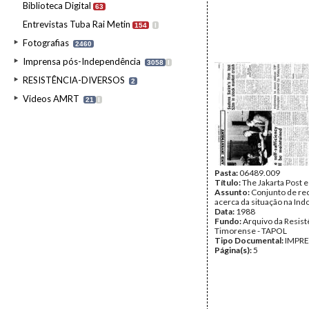
Biblioteca Digital
63
Entrevistas Tuba Rai Metin
154
I
Fotografias
2460
Imprensa pós-Independência
3058
I
RESISTÊNCIA-DIVERSOS
2
Videos AMRT
21
I
Pasta:
06489.009
Título:
The Jakarta Post e
Assunto:
Conjunto de re
acerca da situação na Ind
Data:
1988
Fundo:
Arquivo da Resist
Timorense - TAPOL
Tipo Documental:
IMPR
Página(s):
5