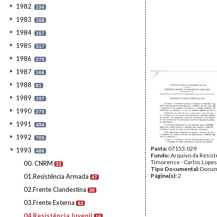
1982
194
1983
168
1984
167
1985
517
1986
275
1987
166
1988
81
1989
197
1990
275
1991
494
1992
705
Pasta:
07153.029
1993
486
Fundo:
Arquivo da Resist
Timorense - Carlos Lopes
00. CNRM
32
Tipo Documental:
Docum
Página(s):
2
01.Resistência Armada
47
02.Frente Clandestina
30
03.Frente Externa
43
04.Resistência Juvenil
16