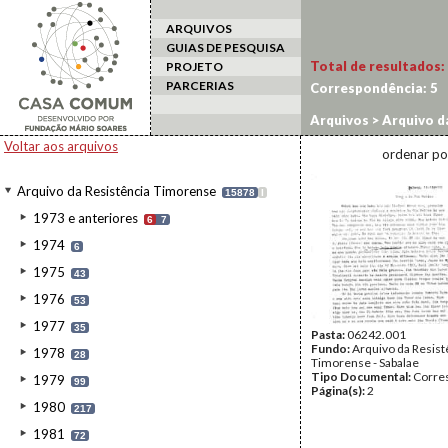
ARQUIVOS
GUIAS DE PESQUISA
Total de resultados:
PROJETO
PARCERIAS
Correspondência:
5
Arquivos
>
Arquivo d
Voltar aos arquivos
ordenar po
Arquivo da Resistência Timorense
15878
I
1973 e anteriores
6
7
1974
6
1975
43
1976
53
1977
35
Pasta:
06242.001
Fundo:
Arquivo da Resist
1978
28
Timorense - Sabalae
Tipo Documental:
Corre
1979
99
Página(s):
2
1980
217
1981
72