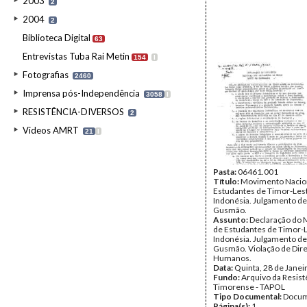
2003
2
2004
2
Biblioteca Digital
63
Entrevistas Tuba Rai Metin
154
I
Fotografias
2460
Imprensa pós-Independência
3058
I
RESISTÊNCIA-DIVERSOS
2
Videos AMRT
21
I
Pasta:
06461.001
Título:
Movimento Nacio
Estudantes de Timor-Les
Indonésia. Julgamento d
Gusmão.
Assunto:
Declaração do
de Estudantes de Timor-
Indonésia. Julgamento d
Gusmão. Violação de Dire
Humanos.
Data:
Quinta, 28 de Janei
Fundo:
Arquivo da Resist
Timorense - TAPOL
Tipo Documental:
Docum
Página(s):
1