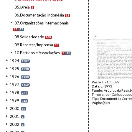
05.Igreja
1
06.Documentação Indonésia
12
07.Organizações Internacionais
16
17
08.Solidariedade
208
09.Recortes/Imprensa
65
10.Partidos e Associações
7
15
1994
1287
1995
1298
1996
1109
Pasta:
07153.097
1997
1152
Data:
c. 1993
Fundo:
Arquivo da Resist
1998
721
Timorense - Carlos Lopes
Tipo Documental:
Corre
1999
243
Página(s):
5
2000
13
2001
7
2002
1